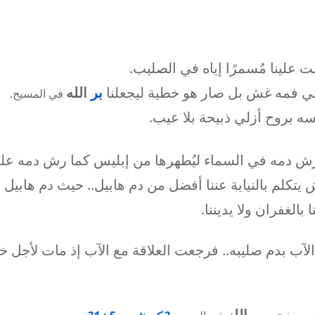
علينا مُسمرًا إياه في الصليب.
في فمه غش بل صار هو خطية ليجعلنا
بر
الله
في المسيح.
ه بروح أزلي ذبيحة بلا عيب.
ورش دمه في السماء ليُطهرها من إبليس كما رش دمه عل
ش يتكلم بالنيابة عننا أفضل من دم هابيل.. حيث دم هابيل
الغفران ولا يديننا.
الآب بدم صليبه.. فرجعت العلاقة مع الآب إذ مات لأجل خط
نصير نحن
بر
الله