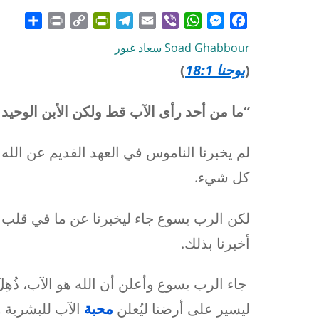
hare
Print
PrintFriendly
Copy
Telegram
Email
WhatsApp
Viber
Messenger
Facebook
Link
Soad Ghabbour سعاد غبور
(
يوحنا 18:1
)
“ما من أحد رأى الآب قط ولكن الأبن الوحيد
لم يخبرنا الناموس في العهد القديم عن الله 
كل شيء.
لكن الرب يسوع جاء ليخبرنا عن ما في قلب ا
أخبرنا بذلك.
جاء الرب يسوع وأعلن أن الله هو الآب، ذُهِلَ
ليسير على أرضنا ليُعلن
محبة
الآب للبشرية و