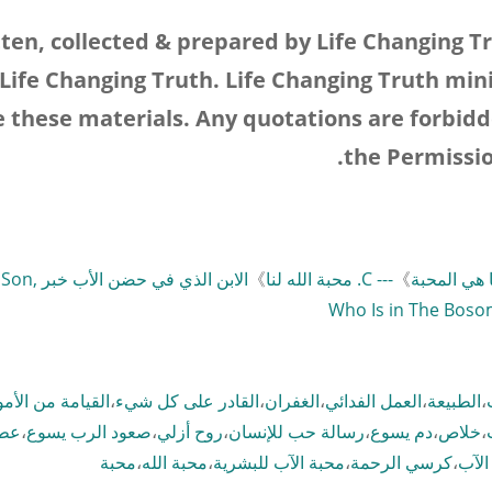
ten, collected
&
prepared by Life Changing Tr
 Life Changing Truth. Life Changing Truth mini
e these materials. Any quotations are forbid
.
the Permissio
》
--- C. محبة الله لنا
》
الابن الذي في حضن ا
Who Is in The Boso
S
،
الطبيعة
،
العمل الفدائي
،
الغفران
،
القادر على كل شيء
،
القيامة من الأم
،
خلاص
،
دم يسوع
،
رسالة حب للإنسان
،
روح أزلي
،
صعود الرب يسوع
،
عطي
الآب
،
كرسي الرحمة
،
محبة الآب للبشرية
،
محبة الله
،
محبة