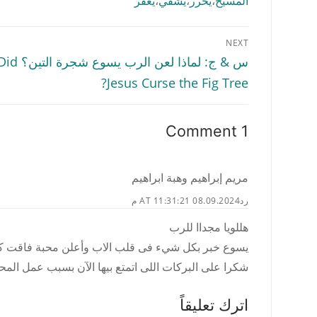
المسيح
،
يحرر
،
يشفي
،
يغفر
تصفّح
NEXT
المقالات
Next
س & ج: لماذا لعن 
post:
Jesus Curse the Fig Tree?
1 Comment
مريم إبراهيم وهبة ابراهيم
رد
08.09.2024 AT 11:31:21 م
هللويا مجداا للرب
يسوع خبر بكل شيء فى قلب الاب وأعلن محبة فاقت كل
شكرا على البركات اللى اتمتع بيها الآن بسبب عمل الم
اترك تعليقاً