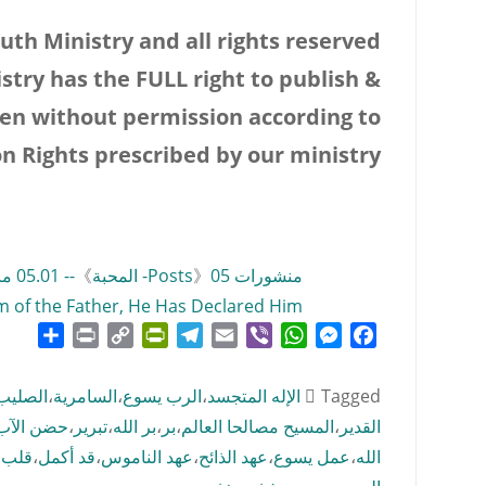
uth Ministry and all rights reserved
stry has the FULL right to publish
&
den without permission according to
n Rights prescribed by our ministry
منشورات Posts
05- المحبة
》
》
-- 05.01 ما هي المحبة
m of the Father, He Has Declared Him
hare
Print
PrintFriendly
Copy
Telegram
Email
WhatsApp
Viber
Messenger
Facebook
Link
Tagged
الإله المتجسد
،
الرب يسوع
،
السامرية
،
الصليب
القدير
،
المسيح مصالحا العالم
،
بر
،
بر الله
،
تبرير
،
حضن الآب
الله
،
عمل يسوع
،
عهد الذائح
،
عهد الناموس
،
قد أكمل
،
قلب 