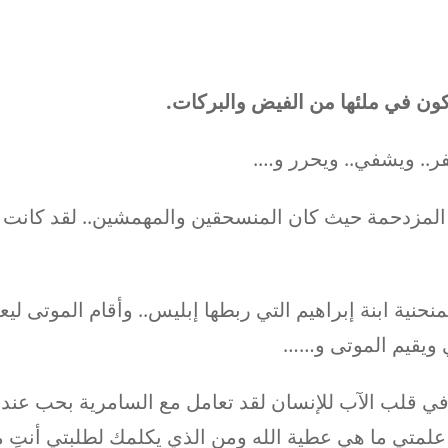
كون في ملئها من الفيض والبركات.
ر.. ويشفي.. ويحرر و….
مزدحمة حيث كان المنسحقين والمهمشين.. لقد كانت ك
نية ابنة إبراهيم التي ربطها إبليس.. وأقام الموتى ليعل
 ويقيم الموتى و……
ي قلب الآب للإنسان لقد تعامل مع السامرية بحب عندم
لو علمتي ما هي عطية الله ومن الذي يكلمك لطلبتي أنتِ م