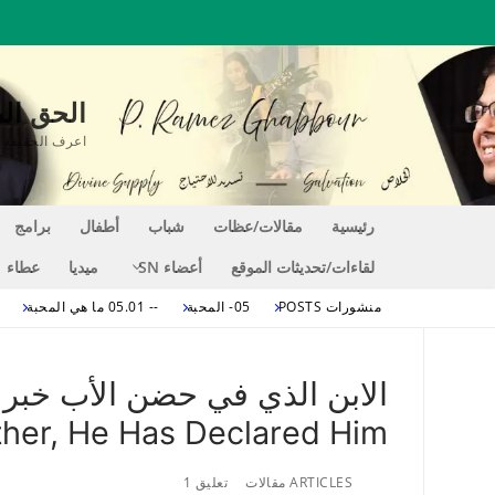
لتجاوز
لى
لمحتوى
الحق المغير للحي
اعرف الحقيقة التي تجعلك حراً EE
رئيسية
مقالات/عظات
شباب
أطفال
برامج
لقاءات/تحديثات الموقع
أعضاء SN
ميديا
عطاء
منشورات POSTS
05- المحبة
-- 05.01 ما هي المحبة
ther, He Has Declared Him
ARTICLES مقالات
تعليق 1