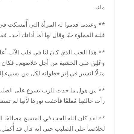
ماء..
** وعندما قدموا له المرأة التي أُمسكت في
قلبه المملوء حبًا وقال لها أما أدانك أحد.. فقا
** هذا الحب الذي كان لنا في قلب الآب أعل
وعُلِقَ على الخشبة من أجل خلاصهم.. فكان رد
مثالًا لنسير في إثر خطواته لكل من يسيء إلين
** من هول ما حدث للرب يسوع على الصلي
رأت خالقها مُعلقًا فأخفت نورها لأنها لم تست
** لقد كان الله الحب في المسيح مصالحًا ا
لخلاصنا على الصليب حتى إنه قال قد أُكمل.