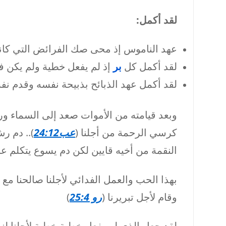
لقد أكمل:
عهد الناموس إذ محى صك الفرائض التي كانت 
لقد أكمل كل
بر
إذ لم يفعل خطية ولم يكن 
لقد أكمل عهد الذبائح بذبيحة نفسه وقدم نفس
وبعد قيامته من الأموات صعد إلى السماء 
كرسي الرحمة من أجلنا (
عب24:12
).. دم ر
النقمة من أخيه قايين لكن دم يسوع يتكلم عنا ب
بهذا الحب والعمل الفدائي لأجلنا صالحنا مع 
وقام لأجل تبريرنا (
رو 25:4
)
لقد جعل الذي لم يفعل خطية خطية لأجلنا ل