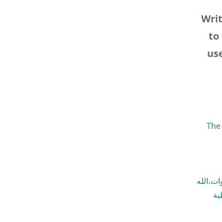
Writ
to
us
لأب خبر The Son,
وات
،
الله
ة