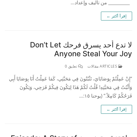
__________ من تأليف وإعداد…
إقرأ أكثر ←
لا تدع أحد يسرق فرحك Don’t Let
Anyone Steal Your Joy
ARTICLES مقالات
تعليق 0
“إِنْ عَمِلْتُمْ بِوَصَايَايَ، تَثْبُتُونَ فِي مَحَبَّتِي، كَمَا عَمِلْتُ أَنَا بِوَصَايَا أَبِي
وَأَثْبُتُ فِي مَحَبَّتِهِ! قُلْتُ لَكُمْ هَذَا لِيَكُونَ فِيكُمْ فَرَحِي، وَيَكُونَ
فَرَحُكُمْ كَامِلاً.” (يوحنا ١٥:…
إقرأ أكثر ←