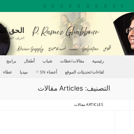
لتجاوز
لى
لمحتوى
الحق المغير للحيا
اعرف الحقيقة التي تجعلك حراً REE
رئيسية
مقالات/عظات
شباب
أطفال
برامج
لقاءات/تحديثات الموقع
أعضاء SN
ميديا
عطاء
التصنيف:
Articles مقالات
ARTICLES مقالات