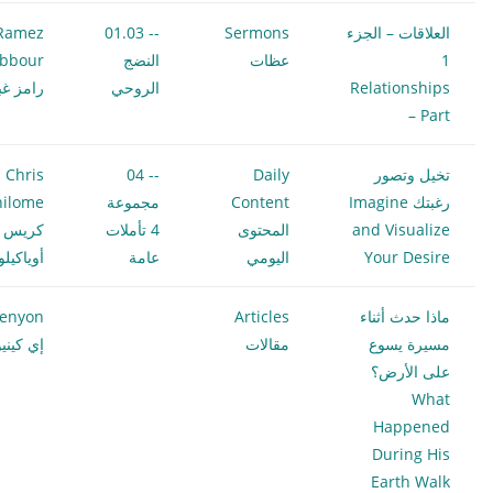
العلاقات – الجزء
Sermons
-- 01.03
Ramez
1
عظات
النضج
bbour
Relationships
الروحي
رامز غب
– Part
تخيل وتصور
Daily
-- 04
Chris
رغبتك Imagine
Content
مجموعة
hilome
and Visualize
المحتوى
4 تأملات
كريس
Your Desire
اليومي
عامة
أوياكيل
ماذا حدث أثناء
Articles
Kenyon
مسيرة يسوع
مقالات
إي كيني
على الأرض؟
What
Happened
During His
Earth Walk