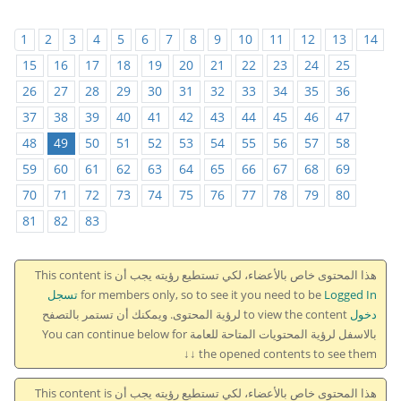
1
2
3
4
5
6
7
8
9
10
11
12
13
14
15
16
17
18
19
20
21
22
23
24
25
26
27
28
29
30
31
32
33
34
35
36
37
38
39
40
41
42
43
44
45
46
47
48
49
50
51
52
53
54
55
56
57
58
59
60
61
62
63
64
65
66
67
68
69
70
71
72
73
74
75
76
77
78
79
80
81
82
83
هذا المحتوى خاص بالأعضاء، لكي تستطيع رؤيته يجب أن This content is
for members only, so to see it you need to be
Logged In تسجل
دخول
to view the content لرؤية المحتوى. ويمكنك أن تستمر بالتصفح
بالاسفل لرؤية المحتويات المتاحة للعامة You can continue below for
the opened contents to see them ↓↓
هذا المحتوى خاص بالأعضاء، لكي تستطيع رؤيته يجب أن This content is