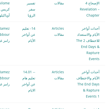
الإصحاح 4
مقالات
تفسير
hilome
Revelation –
سفر
كريس
Chapter
الرؤيا
أوياكيل
أحداث أواخر
Articles
14- تعليم
Ramez
الأيام والاستعداد
مقالات
عن أواخر
bbour
للاختطاف 2 The
الأيام
رامز غب
End Days &
Rapture
Events
أحداث أواخر
Articles
-- 14.01
Ramez
الأيام والاختطاف
مقالات
تعليم هام
bbour
The End Days
عن أواخر
رامز غب
& Rapture
الايام
Events 1