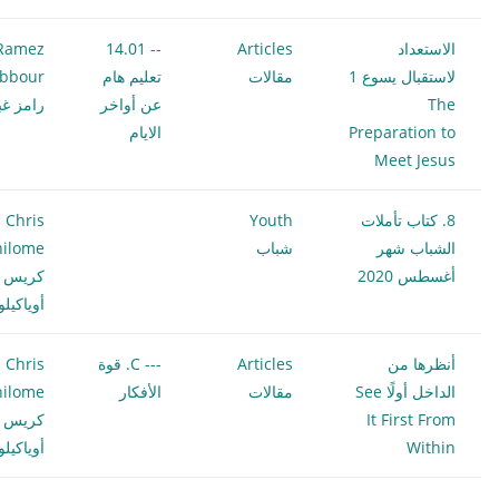
الاستعداد
Articles
-- 14.01
Ramez
لاستقبال يسوع 1
مقالات
تعليم هام
bbour
The
عن أواخر
رامز غب
Preparation to
الايام
Meet Jesus
8. كتاب تأملات
Youth
Chris
الشباب شهر
شباب
hilome
أغسطس 2020
كريس
أوياكيل
أنظرها من
Articles
--- C. قوة
Chris
الداخل أولًا See
مقالات
الأفكار
hilome
It First From
كريس
Within
أوياكيل