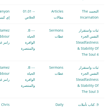
التجسد The
Articles
-- 01.01
Kenyon
Incarnation
مقالات
الخلاص
إي كيني
ثبات واستقرار
Sermons
--- B.
Ramez
النفس الجزء
عظات
الحياة
bbour
Steadfastness
الوافرة
رامز غب
& Stability Of
والمنتصرة
The Soul 4
ثبات واستقرار
Sermons
--- B.
Ramez
النفس الجزء
عظات
الحياة
bbour
Steadfastness
الوافرة
رامز غب
& Stability Of
والمنتصرة
The Soul 3
9. كتاب تأملات
Daily
Chris