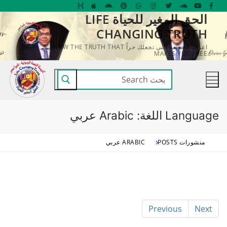
لتجاوز
الحق المغير للحياة LIFE
لى
CHANGING TRUTH
لمحتوى
اعرف الحقيقة التي تجعلك حراً KNOW THE TRUTH THAT
MAKES YOU FREE
البحث
عن:
Language اللغة:
Arabic عربي
منشورات POSTS
ARABIC عربي
Previous
Next