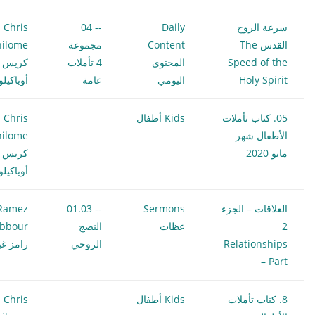
سرعة الروح
Daily
-- 04
Chris
القدس The
Content
مجموعة
hilome
Speed of the
المحتوى
4 تأملات
كريس
Holy Spirit
اليومي
عامة
أوياكيل
05. كتاب تأملات
Kids أطفال
Chris
الأطفال شهر
hilome
مايو 2020
كريس
أوياكيل
العلاقات – الجزء
Sermons
-- 01.03
Ramez
2
عظات
النضج
bbour
Relationships
الروحي
رامز غب
– Part
8. كتاب تأملات
Kids أطفال
Chris