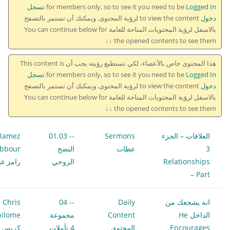
for members only, so to see it you need to be
Logged In تسجل
دخول
to view the content لرؤية المحتوى. ويمكنك أن تستمر بالتصفح
بالاسفل لرؤية المحتويات المتاحة للعامة You can continue below for
the opened contents to see them ↓↓
هذا المحتوى خاص بالأعضاء، لكي تستطيع رؤيته يجب أن This content is
for members only, so to see it you need to be
Logged In تسجل
دخول
to view the content لرؤية المحتوى. ويمكنك أن تستمر بالتصفح
بالاسفل لرؤية المحتويات المتاحة للعامة You can continue below for
the opened contents to see them ↓↓
العلاقات – الجزء
Sermons
-- 01.03
Ramez
3
عظات
النضج
bbour
Relationships
الروحي
رامز غب
– Part
انه يشجعك من
Daily
-- 04
Chris
الداخل He
Content
مجموعة
hilome
Encourages
المحتوى
4 تأملات
كريس