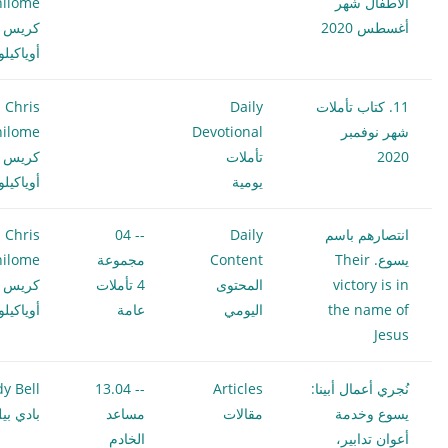
الأطفال شهر
hilome
أغسطس 2020
كريس
أوياكيل
11. كتاب تأملات
Daily
Chris
شهر نوفمبر
Devotional
hilome
2020
تأملات
كريس
يومية
أوياكيل
انتصارهم باسم
Daily
-- 04
Chris
يسوع. Their
Content
مجموعة
hilome
victory is in
المحتوى
4 تأملات
كريس
the name of
اليومي
عامة
أوياكيل
Jesus
نُجري أعمال أبينا:
Articles
-- 13.04
y Bell
يسوع وخدمة
مقالات
مساعد
بادي بي
أعوان تدابير،
الخادم