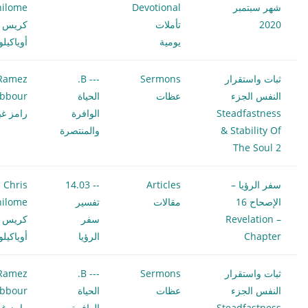
شهر سبتمبر
Devotional
hilome
2020
تأملات
كريس
يومية
أوياكيل
ثبات واستقرار
Sermons
--- B.
Ramez
النفس الجزء
عظات
الحياة
bbour
Steadfastness
الوافرة
رامز غب
& Stability Of
والمنتصرة
The Soul 2
سفر الرؤيا –
Articles
-- 14.03
Chris
الإصحاح 16
مقالات
تفسير
hilome
Revelation –
سفر
كريس
Chapter
الرؤيا
أوياكيل
ثبات واستقرار
Sermons
--- B.
Ramez
النفس الجزء
عظات
الحياة
bbour
Steadfastness
الوافرة
رامز غب