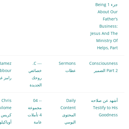
جزء 1 Being
About Our
Father’s
Business:
Jesus And The
Ministry Of
Helps, Part
Ramez
--- C.
Sermons
Consciousness
Part 2 الضمير
عظات
خصائص
bbour
روحك
رامز غب
الجديدة
أشهد عن صلاحه
Daily
-- 04
Chris
Testify to His
Content
مجموعة
hilome
Goodness
المحتوى
4 تأملات
كريس
اليومي
عامة
أوياكيل