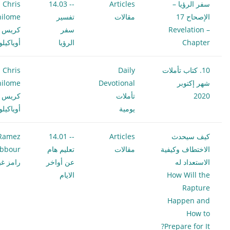
سفر الرؤيا –
Articles
-- 14.03
Chris
الإصحاح 17
مقالات
تفسير
hilome
Revelation –
سفر
كريس
Chapter
الرؤيا
أوياكيل
10. كتاب تأملات
Daily
Chris
شهر إكتوبر
Devotional
hilome
2020
تأملات
كريس
يومية
أوياكيل
كيف سيحدث
Articles
-- 14.01
Ramez
الاختطاف وكيفية
مقالات
تعليم هام
bbour
الاستعداد له
عن أواخر
رامز غب
How Will the
الايام
Rapture
Happen and
How to
Prepare for It?