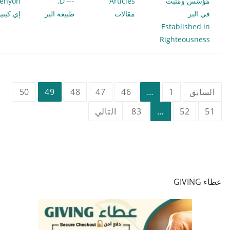
مُؤسَس ومُثبت
Articles
--- D.
Kenyon
في البر
مقالات
طبيعة البر
إي كيني
Established in
Righteousness
تعدد
السابق
1
…
46
47
48
49
50
صفحات
51
52
…
83
التالي
المقالات
عطاء GIVING