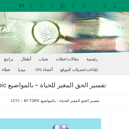
لتجاوز
لى
لمحتوى
TARY
اعرف الحقيقة التي تجعل
رئيسية
مقالات/عظات
شباب
أطفال
برامج
لقاءات/تحديثات الموقع
أعضاء SN
ميديا
عطاء
تفسير الحق المغير للحياة – بالمواضيع LCTC – By Topic
تفسير الحق المغير للحياة – بالمواضيع LCTC – BY TOPIC