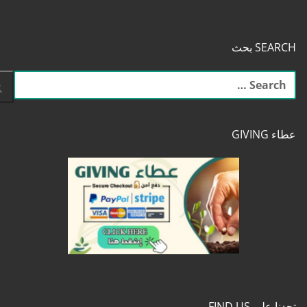
SEARCH بحث
البحث
عن:
عطاء GIVING
تجدنا على FIND US