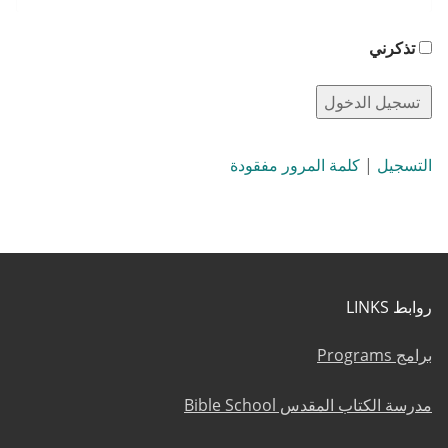
تذكرني
التسجيل
|
كلمة المرور مفقودة
روابط LINKS
برامج Programs
مدرسة الكتاب المقدس Bible School