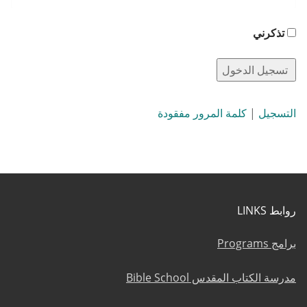
تذكرني
التسجيل
|
كلمة المرور مفقودة
روابط LINKS
برامج Programs
مدرسة الكتاب المقدس Bible School