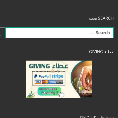
SEARCH بحث
البحث
عن:
عطاء GIVING
تجدنا على FIND US