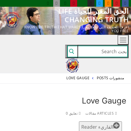
لتجاوز
الحق المغير للحياة LIFE
لى
CHANGING TRUTH
لمحتوى
اعرف الحقيقة التي تجعلك حراً KNOW THE TRUTH THAT MAKES
YOU FREE
البحث
عن:
منشورات POSTS
LOVE GAUGE
Love Gauge
ARTICLES مقالات
تعليق 0
القاريء Reader