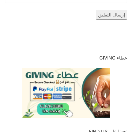
عطاء GIVING
تجدنا على FIND US