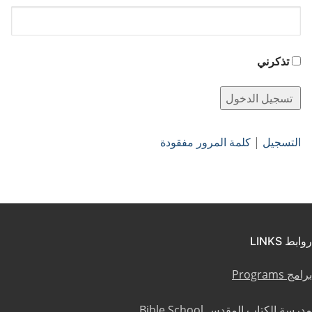
تذكرني
التسجيل
|
كلمة المرور مفقودة
روابط LINKS
برامج Programs
مدرسة الكتاب المقدس Bible School