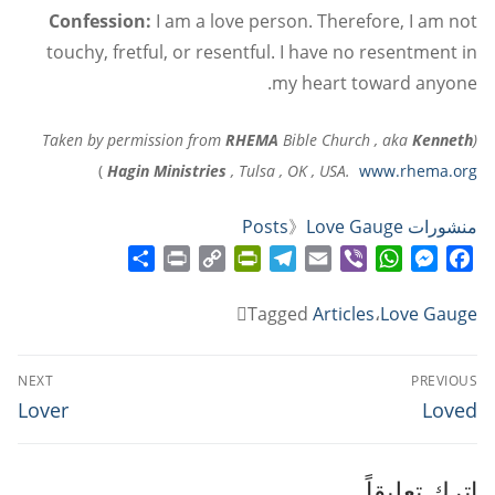
Confession:
I am a love person. Therefore, I am not
touchy, fretful, or resentful. I have no resentment in
my heart toward anyone.
RHEMA
Bible Church , aka
Kenneth
(Taken by permission from
)
Hagin Ministries
, Tulsa , OK , USA.
www.rhema.org
منشورات Posts
Love Gauge
》
Share
Print
PrintFriendly
Copy
Telegram
Email
WhatsApp
Viber
Messenger
Facebook
Link
Tagged
Articles
،
Love Gauge
تصفّح
NEXT
PREVIOUS
المقالات
Next
Previous
Lover
Loved
post:
post:
اترك تعليقاً