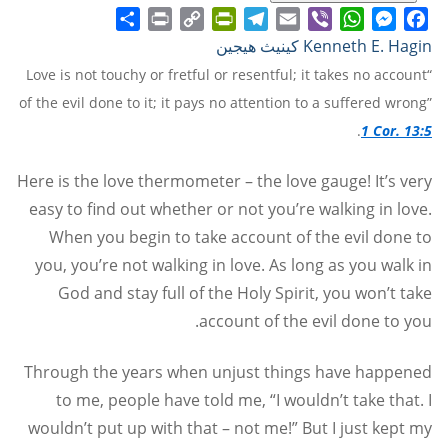
Share
Print
PrintFriendly
Copy
Telegram
Email
WhatsApp
Viber
Messenger
Facebook
Kenneth E. Hagin كينيث هيجين
Link
“Love is not touchy or fretful or resentful; it takes no account
of the evil done to it; it pays no attention to a suffered wrong”
.
1 Cor. 13:5
Here is the love thermometer – the love gauge! It’s very
easy to find out whether or not you’re walking in love.
When you begin to take account of the evil done to
you, you’re not walking in love. As long as you walk in
God and stay full of the Holy Spirit, you won’t take
account of the evil done to you.
Through the years when unjust things have happened
to me, people have told me, “I wouldn’t take that. I
wouldn’t put up with that – not me!” But I just kept my