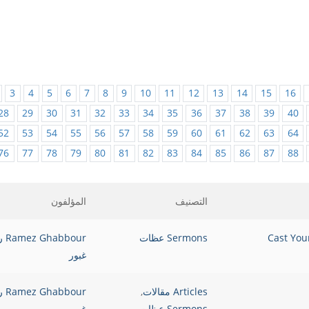
3
4
5
6
7
8
9
10
11
12
13
14
15
16
28
29
30
31
32
33
34
35
36
37
38
39
40
52
53
54
55
56
57
58
59
60
61
62
63
64
76
77
78
79
80
81
82
83
84
85
86
87
88
التصنيف
المؤلفون
Sermons عظات
bbour
غبور
Articles مقالات
,
bbour
Sermons عظات
غبور