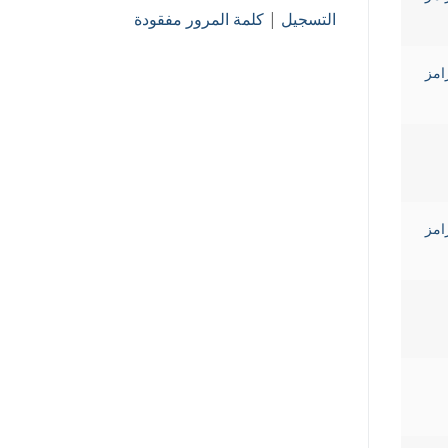
التسجيل
|
كلمة المرور مفقودة
Ramez Gha رامز
Ramez Gha رامز