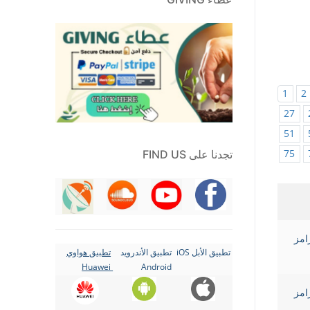
1
2
27
51
75
تجدنا على FIND US
Ramez Gha رامز
تطبيق الأبل iOS
تطبيق الأندرويد
تطبيق هواوي
Huawei
Android
Ramez Gha رامز