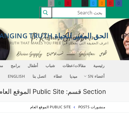
لتجاوز
البحث
لى
عن:
لمحتوى
الحق المغير للحياة LIFE CHANGING TRUTH
اعرف الحقيقة التي تجعلك حراً KNOW THE TRUTH THAT MAKES YOU FREE
رئيسية
مقالات/عظات
شباب
أطفال
برامج
مد
أعضاء SN
ميديا
عطاء
اتصل بنا
ENGLISH
Section قسم:
Public Site الموقع العام
منشورات POSTS
PUBLIC SITE الموقع العام