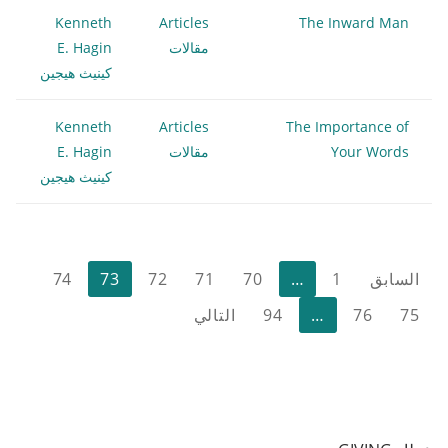
Kenneth
Articles
The Inward Man
مقالات
E. Hagin
كينيث هيجين
Kenneth
Articles
The Importance of
Your Words
مقالات
E. Hagin
كينيث هيجين
تعدد
السابق
1
…
70
71
72
73
74
صفحات
75
76
…
94
التالي
المقالات