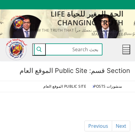
لتجاوز
الحق المغير للحياة LIFE
لى
CHANGING TRUTH
لمحتوى
اعرف الحقيقة التي تجعلك حراً KNOW THE TRUTH THAT
MAKES YOU FREE
البحث
عن:
Section قسم:
Public Site الموقع العام
منشورات POSTS
PUBLIC SITE الموقع العام
Previous
Next