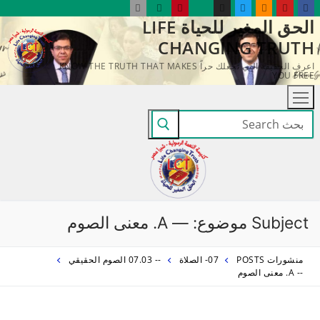
لتجاوز
الحق المغير للحياة LIFE
لى
CHANGING TRUTH
لمحتوى
اعرف الحقيقة التي تجعلك حراً KNOW THE TRUTH THAT MAKES
YOU FREE
البحث
عن:
Subject موضوع:
— A. معنى الصوم
منشورات POSTS
07- الصلاة
-- 07.03 الصوم الحقيقي
-- A. معنى الصوم