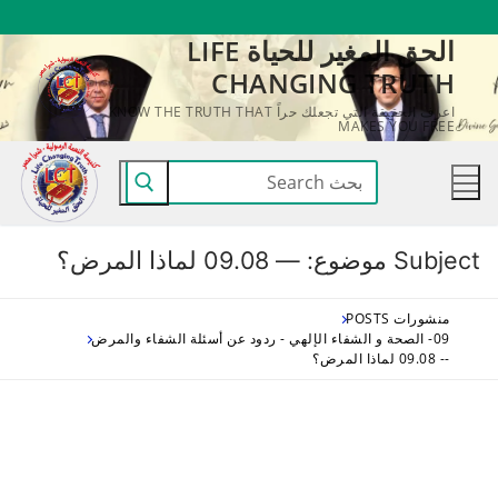
لتجاوز
الحق المغير للحياة LIFE
لى
CHANGING TRUTH
لمحتوى
اعرف الحقيقة التي تجعلك حراً KNOW THE TRUTH THAT
MAKES YOU FREE
البحث
عن:
Subject موضوع:
— 09.08 لماذا المرض؟
منشورات POSTS
09- الصحة و الشفاء الإلهي - ردود عن أسئلة الشفاء والمرض
-- 09.08 لماذا المرض؟