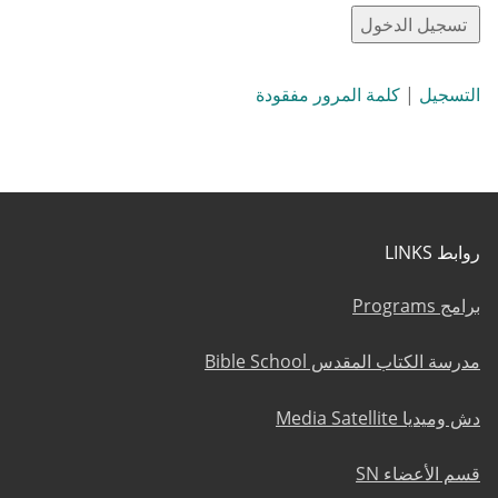
التسجيل
|
كلمة المرور مفقودة
روابط LINKS
برامج Programs
مدرسة الكتاب المقدس Bible School
دش وميديا Media Satellite
قسم الأعضاء SN