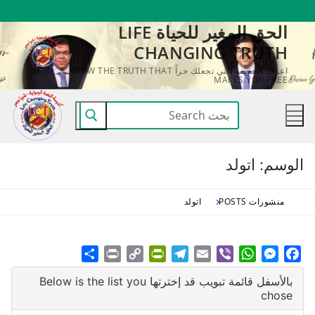
لتجاوز
الحق المغير للحياة LIFE
لى
CHANGING TRUTH
لمحتوى
اعرف الحقيقة التي تجعلك حراً KNOW THE TRUTH THAT
MAKES YOU FREE
البحث
عن:
الوسم:
اتولد
منشورات POSTS
اتولد
Share
Print
PrintFriendly
Copy
Telegram
Email
WhatsApp
Viber
Messenger
Facebook
Link
بالأسفل قائمة تبويب قد إخترتها Below is the list you
chose