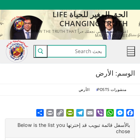
لتجاوز
الحق المغير للحياة LIFE
لى
CHANGING TRUTH
لمحتوى
اعرف الحقيقة التي تجعلك حراً KNOW THE TRUTH THAT
MAKES YOU FREE
البحث
عن:
الوسم:
الأرض
منشورات POSTS
الأرض
Share
Print
PrintFriendly
Copy
Telegram
Email
WhatsApp
Viber
Messenger
Facebook
Link
بالأسفل قائمة تبويب قد إخترتها Below is the list you
chose