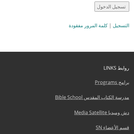
التسجيل
|
كلمة المرور مفقودة
روابط LINKS
برامج Programs
مدرسة الكتاب المقدس Bible School
دش وميديا Media Satellite
قسم الأعضاء SN