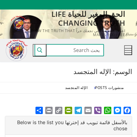
لتجاوز
الحق المغير للحياة LIFE
لى
CHANGING TRUTH
لمحتوى
اعرف الحقيقة التي تجعلك حراً KNOW THE TRUTH THAT
MAKES YOU FREE
البحث
عن:
الوسم:
الإله المتجسد
منشورات POSTS
الإله المتجسد
Share
Print
PrintFriendly
Copy
Telegram
Email
WhatsApp
Viber
Messenger
Facebook
Link
بالأسفل قائمة تبويب قد إخترتها Below is the list you
chose