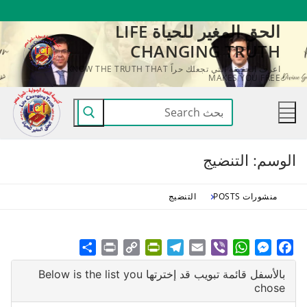
لتجاوز
الحق المغير للحياة LIFE
لى
CHANGING TRUTH
لمحتوى
اعرف الحقيقة التي تجعلك حراً KNOW THE TRUTH THAT
MAKES YOU FREE
البحث
عن:
الوسم:
التنضيج
منشورات POSTS
التنضيج
Share
Print
PrintFriendly
Copy
Telegram
Email
WhatsApp
Viber
Messenger
Facebook
Link
بالأسفل قائمة تبويب قد إخترتها Below is the list you
chose