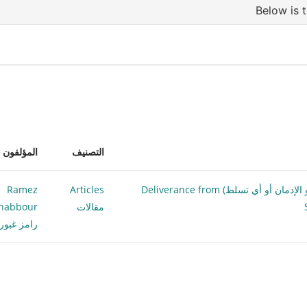
التصنيف
المؤلفون
التحرر من الخطيئة (العادات الجنسية الخاطئة أو التدخين أو الإدمان أو أي تسلط) Deliverance from
Articles
Ramez
مقالات
habbour
رامز غبور