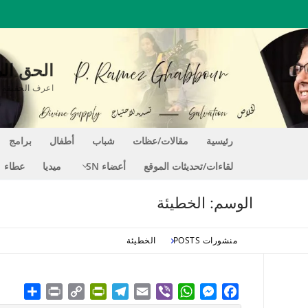
لتجاوز
لى
لمحتوى
الحق المغير للحي
اعرف الحقيقة التي تجعلك حراً EE
رئيسية
مقالات/عظات
شباب
أطفال
برامج
لقاءات/تحديثات الموقع
أعضاء SN
ميديا
عطاء
الوسم:
الخطيئة
منشورات POSTS
الخطيئة
hare
Print
PrintFriendly
Copy
Telegram
Email
WhatsApp
Viber
Messenger
Facebook
Link