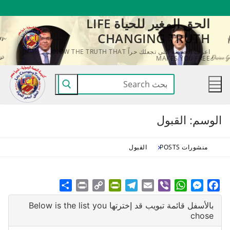
لتجاوز
الحق المغير للحياة LIFE
لى
CHANGING TRUTH
لمحتوى
اعرف الحقيقة التي تجعلك حراً KNOW THE TRUTH THAT
MAKES YOU FREE
البحث
عن:
الوسم:
القبول
منشورات POSTS
القبول
Share
Print
PrintFriendly
Copy
Telegram
Email
WhatsApp
Viber
Messenger
Facebook
Link
بالأسفل قائمة تبويب قد إخترتها Below is the list you
chose