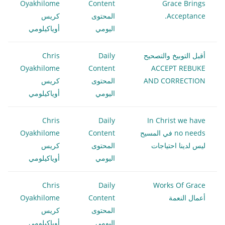
Oyakhilome
Content
Grace Brings
Acceptance.
المحتوى
كريس
اليومي
أوياكيلومي
أقبل التوبيخ والتصحيح
Daily
Chris
Oyakhilome
Content
ACCEPT REBUKE
AND CORRECTION
المحتوى
كريس
اليومي
أوياكيلومي
Chris
Daily
In Christ we have
no needs في المسيح
Content
Oyakhilome
ليس لدينا احتياجات
المحتوى
كريس
اليومي
أوياكيلومي
Chris
Daily
Works Of Grace
أعمال النعمة
Content
Oyakhilome
المحتوى
كريس
اليومي
أوياكيلومي