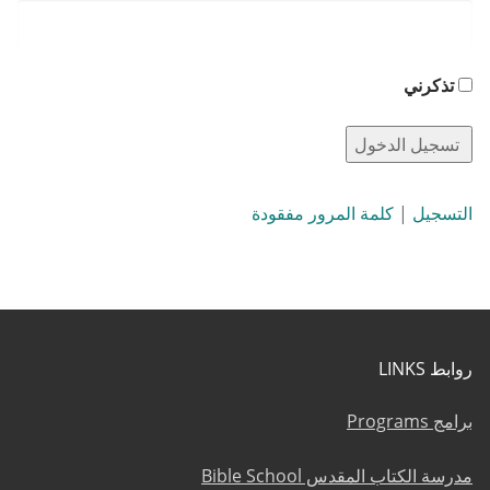
تذكرني
التسجيل
|
كلمة المرور مفقودة
روابط LINKS
برامج Programs
مدرسة الكتاب المقدس Bible School