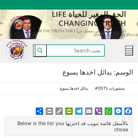
لتجاوز
الحق المغير للحياة LIFE
لى
CHANGING TRUTH
لمحتوى
اعرف الحقيقة التي تجعلك حراً KNOW THE TRUTH THAT
MAKES YOU FREE
البحث
عن:
الوسم:
بدائل اخدها يسوع
منشورات POSTS
بدائل اخدها يسوع
Share
Print
PrintFriendly
Copy
Telegram
Email
WhatsApp
Viber
Messenger
Facebook
Link
بالأسفل قائمة تبويب قد إخترتها Below is the list you
chose