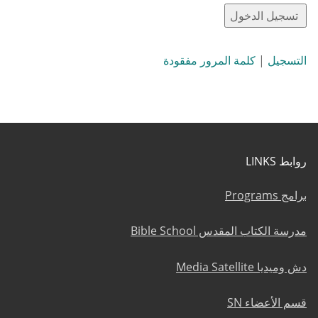
التسجيل
|
كلمة المرور مفقودة
روابط LINKS
برامج Programs
مدرسة الكتاب المقدس Bible School
دش وميديا Media Satellite
قسم الأعضاء SN