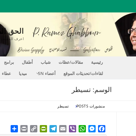
لتجاوز
لى
لمحتوى
الحق المغير للحي
اعرف الحقيقة التي تجعلك حراً EE
رئيسية
مقالات/عظات
شباب
أطفال
برامج
لقاءات/تحديثات الموقع
أعضاء SN
ميديا
عطاء
الوسم:
تسيطر
منشورات POSTS
تسيطر
hare
Print
PrintFriendly
Copy
Telegram
Email
WhatsApp
Viber
Messenger
Facebook
Link