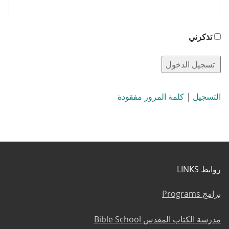
تذكرني
التسجيل
|
كلمة المرور مفقودة
روابط LINKS
برامج Programs
مدرسة الكتاب المقدس Bible School