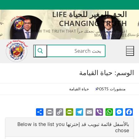
لتجاوز
الحق المغير للحياة LIFE
لى
CHANGING TRUTH
لمحتوى
اعرف الحقيقة التي تجعلك حراً KNOW THE TRUTH THAT
MAKES YOU FREE
البحث
عن:
الوسم:
حياة القيامة
منشورات POSTS
حياة القيامة
Share
Print
PrintFriendly
Copy
Telegram
Email
WhatsApp
Viber
Messenger
Facebook
Link
بالأسفل قائمة تبويب قد إخترتها Below is the list you
chose