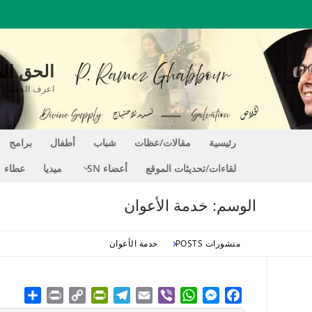
لتجاوز
لى
لمحتوى
الحق المغير للحي
اعرف الحقيقة التي تجعلك حراً EE
رئيسية
مقالات/عظات
شباب
أطفال
برامج
لقاءات/تحديثات الموقع
أعضاء SN
ميديا
عطاء
الوسم:
خدمة الأعوان
منشورات POSTS
خدمة الأعوان
hare
Print
PrintFriendly
Copy
Telegram
Email
WhatsApp
Viber
Messenger
Facebook
Link