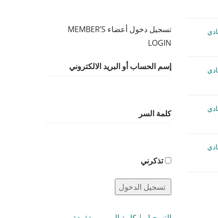
تسجيل دخول أعضاء MEMBER’S
Buddy  بادي
LOGIN
إسم الحساب أو البريد الالكتروني
Buddy  بادي
Buddy  بادي
كلمة السر
Buddy  بادي
تذكرني
التسجيل
|
كلمة المرور مفقودة