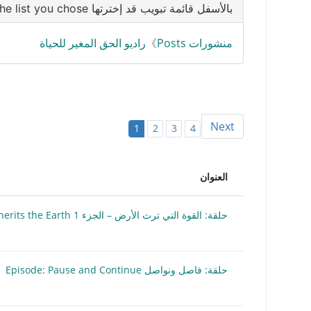
Share
Print
PrintFriendly
Copy
Telegram
Email
WhatsApp
Viber
Messenger
Facebook
بالأسفل قائمة تبويب قد إخترتها Below is the list you chose
Link
منشورات Posts
》
راديو الحق المغير للحياة
Next
1
2
3
4
العنوان
حلقة: القوة التي ترث الأرض – الجزء 1 Episode: The Power That Inherits the Earth
حلقة: فاصل ونواصل Episode: Pause and Continue