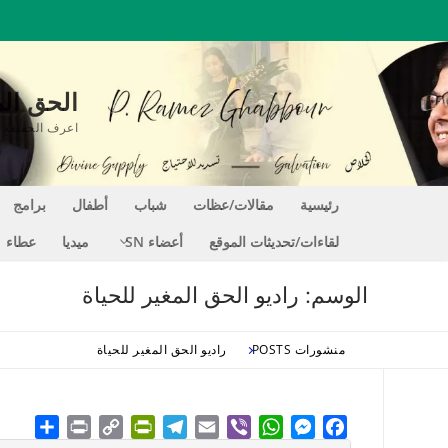
لتجاوز
لى
لمحتوى
الحق المغير للحي
اعرف الحقيقة التي تجعلك حراً EE
رئيسية
مقالات/عظات
شباب
أطفال
برامج
لقاءات/تحديثات الموقع
أعضاء SN
ميديا
عطاء
الوسم:
راديو الحق المغير للحياة
منشورات POSTS
راديو الحق المغير للحياة