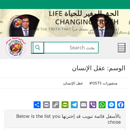
لتجاوز
الحق المغير للحياة LIFE
لى
CHANGING TRUTH
لمحتوى
اعرف الحقيقة التي تجعلك حراً KNOW THE TRUTH THAT
MAKES YOU FREE
البحث
عن:
الوسم:
عقل الإنسان
منشورات POSTS
عقل الإنسان
Share
Print
PrintFriendly
Copy
Telegram
Email
WhatsApp
Viber
Messenger
Facebook
Link
بالأسفل قائمة تبويب قد إخترتها Below is the list you
chose