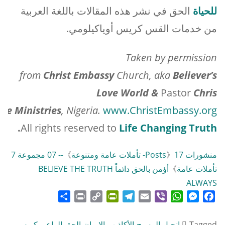
للحياة
الحق في نشر هذه المقالات باللغة العربية
من خدمات القس كريس أوياكيلومي.
Taken by permission
from
Christ
Embassy
Church, aka
Believer’s
Love World &
Pastor
Chris
me Ministries
, Nigeria.
www.ChristEmbassy.org
.
All rights reserved to
Life Changing Truth
منشورات Posts
17- تأملات عامة ومتنوعة
》
》
-- 07 مجموعة 7
تأملات عامة
》
أؤمن بالحق دائماً BELIEVE THE TRUTH
ALWAYS
Share
Print
PrintFriendly
Copy
Telegram
Email
WhatsApp
Viber
Messenger
Facebook
Link
Tagged
إنجيل المسيح
،
الأكاذيب
،
الإيمان
،
الحق
،
الراعي كريس