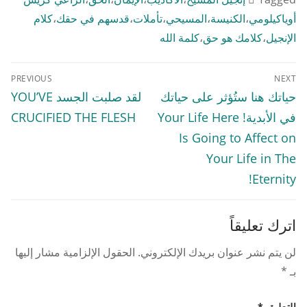
أوياكيلومي
،
الكنيسة
،
المسيحي
،
تأملات
،
قدسهم في حقك
،
كلام
الإنجيل
،
كلامك هو حق
،
كلمة الله
تصفّح
PREVIOUS
NEXT
المقالات
Previous
Next
حياتك هنا ستُؤثر على حياتك
لقد صلبت الجسد YOU’VE
post:
post:
في الأبدية! Your Life Here
CRUCIFIED THE FLESH
Is Going to Affect on
Your Life in The
Eternity!
اترك تعليقاً
لن يتم نشر عنوان بريدك الإلكتروني.
الحقول الإلزامية مشار إليها
بـ
*
التعليق
*