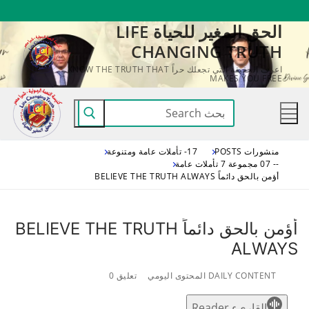
لتجاوز
الحق المغير للحياة LIFE
لى
CHANGING TRUTH
لمحتوى
اعرف الحقيقة التي تجعلك حراً KNOW THE TRUTH THAT
MAKES YOU FREE
البحث
عن:
منشورات POSTS
17- تأملات عامة ومتنوعة
-- 07 مجموعة 7 تأملات عامة
أؤمن بالحق دائماً BELIEVE THE TRUTH ALWAYS
أؤمن بالحق دائماً BELIEVE THE TRUTH
ALWAYS
DAILY CONTENT المحتوى اليومي
تعليق 0
القاريء Reader