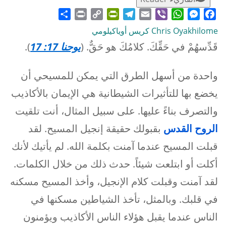
Share
Print
PrintFriendly
Copy
Telegram
Email
WhatsApp
Viber
Messenger
Facebook
Link
Chris Oyakhilome كريس أوياكيلومي
قَدِّسهُمْ في حَقِّكَ. كلامُكَ هو حَقٌّ. (
يوحنا 17: 17
).
واحدة من أسهل الطرق التي يمكن للمسيحي أن
يخضع بها للتأثيرات الشيطانية هي الإيمان بالأكاذيب
والتصرف بناءً عليها. على سبيل المثال، أنت تلقيت
الروح القدس
بقبولك حقيقة إنجيل المسيح. لقد
قبلت المسيح عندما آمنت بكلمة الله. لم يأتيك لأنك
أكلت أو ابتلعت شيئاً. حدث ذلك من خلال الكلمات.
لقد آمنت وقبلت كلام الإنجيل، وأخذ المسيح مسكنه
في قلبك. وبالمثل، تأخذ الشياطين مسكنها في
الناس عندما يقبل هؤلاء الناس الأكاذيب ويؤمنون