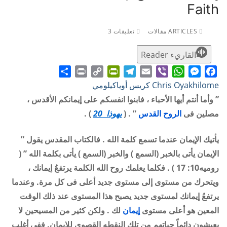
Faith
ARTICLES مقالات
تعليقات 3
القاريء Reader
Share
Print
PrintFriendly
Copy
Telegram
Email
WhatsApp
Viber
Messenger
Facebook
Chris Oyakhilome كريس أوياكيلومي
Link
” وأما أنتم أيها الأحباء ، فابنوا انفسكم على إيمانكم الأقدس ،
مصلين فى
الروح القدس
” . (
يهوذا 20
) .
يأتيك الإيمان عندما تسمع كلمة الله . فالكتاب المقدس يقول ”
الإيمان يأتى بالخبر (السمع ) والخبر (السمع ) يأتى بكلمة الله ” (
روميه10: 17 ) . فكلما يعلمك روح الله الكلمة يرتفعُ إيمانك ،
ويتحرك من مستوى إلى مستوى جديد أعلى فى كل مرة. وعندما
يرتفعُ إيمانك لمستوى جديد يصبح هذا المستوى عند ذلك الوقت
المعين هو أعلى مستوى
إيمان
لك . ولكن كثير من المسيحين لا
يعيشون دائماً حياتهم من تلك النقطه القصوى للإيمان. ففى أغلب