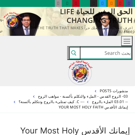
لتجاوز
الحق المغير للحياة LIFE
لى
CHANGING TRUTH
لمحتوى
اعرف الحقيقة التي تجعلك حراً KNOW THE TRUTH THAT MAKES
YOU FREE
البحث
عن:
منشورات POSTS
03- الروح القدس - الملء والتكلم بألسنة - مواهب الروح
-- 03.01 الملء بالروح
--- C. كيف تمتلىء بالروح وتتكلم بألسنة؟
إيمانك الأقدس YOUR MOST HOLY FAITH
إيمانك الأقدس Your Most Holy