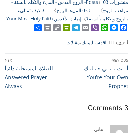
منشورات Posts
》
03- الروح القدس - الملء والتكلم بألسنة -
مواهب الروح
》
-- 03.01 الملء بالروح
》
--- C. كيف تمتلىء
بالروح وتتكلم بألسنة؟
》
إيمانك الأقدس Your Most Holy Faith
Share
Print
PrintFriendly
Copy
Telegram
Email
WhatsApp
Viber
Messenger
Facebook
Link
Tagged
اقدس
،
ايمانك
،
مقالات
تصفّح
NEXT
PREVIOUS
المقالات
Next
Previous
أنــت نــبــي حـيـاتـك
الصلاة المستجابة دائماً
post:
post:
Answered Prayer
You’re Your Own
Always
Prophet
3 Comments
هانى