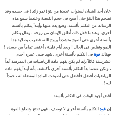
عان أحد الشبان لسنوات عديدة من نتؤ ( نمو زائد ) فى جسده وقد
تضخم هذا النتؤ حتى أصبح فى حجم القبضة وعندما سمع هذه
الرسالة عن التكلم بألسنة، وضع يده عليها وأبتدأ يتكلم بألسنة
أخرى، وعندما فعل ذلك أُطلق الإيمان من روحه . وظل يتكلم
بألسنة أخرى حتى أصبح متشدداً بروح الله، فضرب بصلابة هذا
النمو وتقلص فى الحال ! وبعد أيام قليلة ، أختفى تماماً من جسده !
فهناك
قوة
فى التكلم بألسنة أخرى. شهد صبى عمره أحدى
عشرسنة قائلاً بإنه لم يكن يفهم مادة الرياضيات فى المدرسة أبداً
، ولكن عندما بدأ التكلم بألسنة أخرى ،أكتشف بأنه أبتدأ يفهم مادة
الرياضيات أفضل فأفضل حتى أصبحت المادة المفضلة له ، حمداً
لله ! .
أقض أجود الوقت فى التكلم بألسنة
إن
قوة
التكلم بألسنة أخرى لا توصف . فهى تفتح وتطلق القوة