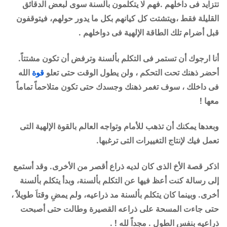
تتزايد فى داخلهم .فهم لا يتكلمون بألسنة سوى لبعض الدقائق
القليلة فقط ،ويتشتت كل كيانهم بكل ما يدور حولهم، فيتوقفون
قبل أضرام تلك الطاقة الإلهية فى دواخلهم .
أنا ارجوك أن تستمر فى التكلم بألسنة وترفض أن تكون مشتتاً.
أحضر ذهنك تحت التحكم ، ولن يطول الوقت حتى تعلو
قوة
الله
فى داخلك ، سوف تغمر ذهنك وجسدك حتى تكون متلاحماً تماماً
معها !
وبعدها يمكنك أن تذهب للأمام وتواجه العالم بالقوة الإلهية التى
تعمل فيك لإنتاج التغييرات التى ترغبها.
اذكر قصة الأخ الذى كان لديه ذراع أقصر من الأخرى. وقد أستمع
إلى رسالة كنت أعظ فيها عن التكلم بألسنة، وبدأ يتكلم بألسنة
أخرى. وبينما كان يتكلم بألسنة مد ذراعيه، ولم يمضِ وقتاَ طويلاً ،
حتى جاءت المسحة على ذراعه القصيرة وطالت حتى أصبحت
ذراعيه بنفس الطول . مجداً لله ! .