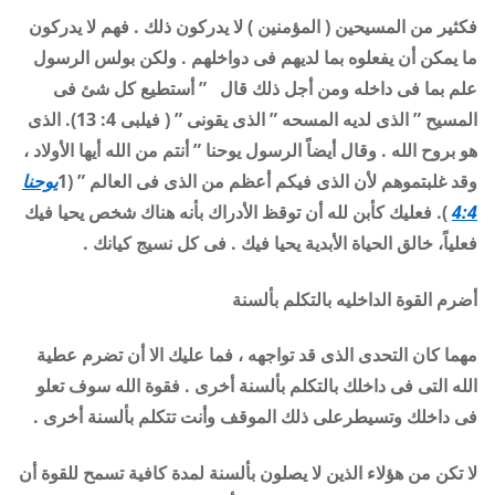
فكثير من المسيحين ( المؤمنين ) لا يدركون ذلك . فهم لا يدركون
ما يمكن أن يفعلوه بما لديهم فى دواخلهم . ولكن بولس الرسول
علم بما فى داخله ومن أجل ذلك قال ” أستطيع كل شئ فى
المسيح ” الذى لديه المسحه ” الذى يقونى ” ( فيلبى 4: 13). الذى
هو بروح الله . وقال أيضاً الرسول يوحنا ” أنتم من الله أيها الأولاد ،
وقد غلبتموهم لأن الذى فيكم أعظم من الذى فى العالم ” (1
يوحنا
4:4
). فعليك كأبن لله أن توقظ الأدراك بأنه هناك شخص يحيا فيك
فعلياً، خالق الحياة الأبدية يحيا فيك . فى كل نسيج كيانك .
أضرم القوة الداخليه بالتكلم بألسنة
مهما كان التحدى الذى قد تواجهه ، فما عليك الا أن تضرم عطية
الله التى فى داخلك بالتكلم بألسنة أخرى . فقوة الله سوف تعلو
فى داخلك وتسيطرعلى ذلك الموقف وأنت تتكلم بألسنة أخرى .
لا تكن من هؤلاء الذين لا يصلون بألسنة لمدة كافية تسمح للقوة أن