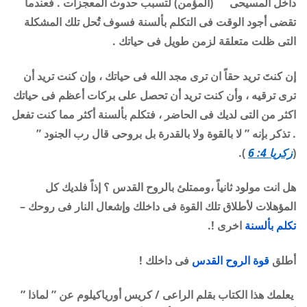
داخل المسيحى (المؤمن) لتسبب حدوث المعجزات . فعندما
تقضى أجود الوقت فى التكلم بألسنة فسوف تُُحل تلك المشكلة
التى ظلت متعلقة لزمن طويل فى حياتك .
إن كنتَ تريد حقاً ان ترى مجد الله فى حياتك ، وإن كنت تريد أن
ترى ترقيه ، وأن كنت تريد أن تحصل على بركات أعظم فى حياتك
اكثر من التى لديك فى الحاضر ، فتكلم بألسنة أكثر مما كنت تفعل
. تذكر بإنه ” لا بالقوة ولا بالقدرة بل بروحى قال رب الجنود ”
(
زكريا 4: 6
).
هل انت مولود ثانياً ،وممتلئ بالروح القدس ؟ إذاً فلديك كل
المؤهلات لأطلاق تلك القوة فى داخلك وإشعال النار فى روحك –
تكلم بألسنة
اخرى !.
أطلق
قوة
الروح القدس
فى داخلك !
يعلمك هذا الكتاب بقلم الراعى / كريس أورياكيلوم عن ” لماذا ”