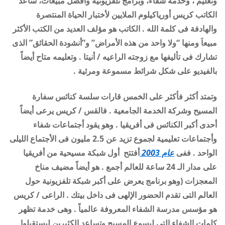
وتعليم ، وخدمة شفاء، وبرامج تلفزيونية وأفضل مبيعات، ساعد
الكاتب كريس أورياكيلوم الملايين لأختبار الحياة المنتصرة
والهادفة فى كلمة الله . الكاتب هو مؤلف العديد من الكتب الأكثر
مبيعاَ ومنها “ولا واحد من هذه الأمراض” و”أنشودة الحقائق” الذى
تشارك فى تأليفها مع زوجته الراعيه / أنيتا . وتعليمه متاح أيضاً
بالفيديو على شكل شرائط مسموعة ومرئية .
وتمتد أكثر فأكثر على الخمس قارات سلسة كنائس سفارة
المسيح وشركة الخدمة الجامعية . فالقس / كريس يرعى أيضاً
أحدى أكبر الكنائس فى أفريقيا . وهو يقود أجتماعات شفاء
وأجتماعات تعليمية لجموع تزيد عن 2.5 مليون فى الأجتماع الليلى
الواحد . ففى
عام 2003
أفتتح أول شبكة مسيحية من أفريقيا
على مدار الـ 24 ساعة للعالم أجمع . هو أيضاً مضيف مناخ
المعجزات (وهو برنامج يعرض على أكبر شبكة تلفزيونية حول
العالم التى تقدم الحضور الإلهى فى داخل بيتك . الراعى / كريس
هو مؤسس مدرسة الشفاء المعروفة عالمياً . وهى خدمة تظهر
كلمات الشفاء التى ليسوع المسيح وتساعد الكثيرين ليستقبلوا