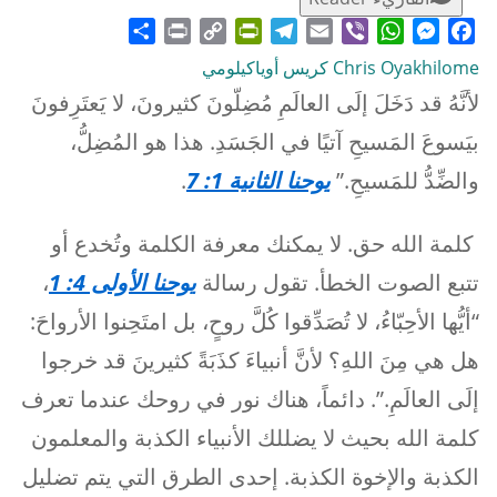
Share
Print
PrintFriendly
Copy
Telegram
Email
WhatsApp
Viber
Messenger
Facebook
Link
Chris Oyakhilome كريس أوياكيلومي
لأنَّهُ قد دَخَلَ إلَى العالَمِ مُضِلّونَ كثيرونَ، لا يَعتَرِفونَ
بيَسوعَ المَسيحِ آتيًا في الجَسَدِ. هذا هو المُضِلُّ،
والضِّدُّ للمَسيحِ.”
يوحنا الثانية 1: 7
.
كلمة الله حق. لا يمكنك معرفة الكلمة وتُخدع أو
تتبع الصوت الخطأ. تقول رسالة
يوحنا الأولى 4: 1
،
“أيُّها الأحِبّاءُ، لا تُصَدِّقوا كُلَّ روحٍ، بل امتَحِنوا الأرواحَ:
هل هي مِنَ اللهِ؟ لأنَّ أنبياءَ كذَبَةً كثيرينَ قد خرجوا
إلَى العالَمِ.”. دائماً، هناك نور في روحك عندما تعرف
كلمة الله بحيث لا يضللك الأنبياء الكذبة والمعلمون
الكذبة والإخوة الكذبة. إحدى الطرق التي يتم تضليل