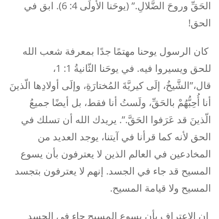
الحَقِّ وروحَ الضَّلالِ.” (يوحَنا الأولَى 4: 6). ابق في
الحق!
كان الرسول يوحنا مهتمًا جدًا بمعرفة شعب الله
للحق ويسيروا فيه. في يوحَنا الثّانيةُ 1: 1،
قال،”الشَّيخُ، إلَى كيريَّةَ المُختارَةِ، وإلَى أولادِها الّذينَ
أنا أُحِبُّهُمْ بالحَقِّ، ولَستُ أنا فقط، بل أيضًا جميعُ
الّذينَ قد عَرَفوا الحَقَّ.”. يريدك الله أن تسلك في
الحق لأنه كما قرأنا في آيتنا، يوجد العديد من
المخادعين في العالم الذين لا يعترفون بأن يسوع
المسيح قد جاء في الجسد. إنهم لا يعترفون بتجسد
المسيح ولا قيامة المسيح.
إن الاعتراف بأن يسوع المسيح جاء في الجسد