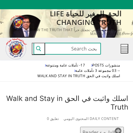
لتجاوز
الحق المغير للحياة LIFE
لى
CHANGING TRUTH
لمحتوى
اعرف الحقيقة التي تجعلك حراً KNOW THE TRUTH THAT
MAKES YOU FREE
البحث
عن:
منشورات POSTS
17- تأملات عامة ومتنوعة
-- 03 مجموعة 3 تأملات عامة
اسلك واثبت في الحق WALK AND STAY IN TRUTH
اسلك واثبت في الحق Walk and Stay in
Truth
DAILY CONTENT المحتوى اليومي
تعليق 0
القاريء Reader