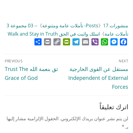
منشورات Posts
17- تأملات عامة ومتنوعة
》
》
-- 03 مجموعة 3
تأملات عامة
》
اسلك واثبت في الحق Walk and Stay in Truth
Share
Print
PrintFriendly
Copy
Telegram
Email
WhatsApp
Viber
Messenger
Facebook
Link
تصفّح
PREVIOUS
NEXT
المقالات
Previous
Next
مستقل عن القوى الخارجية
ثق بنعمة الله Trust The
post:
post:
Grace of God
Independent of External
Forces
اترك تعليقاً
لن يتم نشر عنوان بريدك الإلكتروني.
الحقول الإلزامية مشار إليها
بـ
*