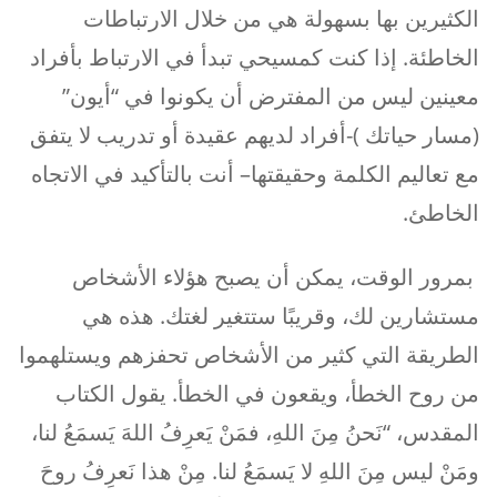
الكثيرين بها بسهولة هي من خلال الارتباطات
الخاطئة. إذا كنت كمسيحي تبدأ في الارتباط بأفراد
معينين ليس من المفترض أن يكونوا في “أيون”
(مسار حياتك )-أفراد لديهم عقيدة أو تدريب لا يتفق
مع تعاليم الكلمة وحقيقتها– أنت بالتأكيد في الاتجاه
الخاطئ.
بمرور الوقت، يمكن أن يصبح هؤلاء الأشخاص
مستشارين لك، وقريبًا ستتغير لغتك. هذه هي
الطريقة التي كثير من الأشخاص تحفزهم ويستلهموا
من روح الخطأ، ويقعون في الخطأ. يقول الكتاب
المقدس، “نَحنُ مِنَ اللهِ، فمَنْ يَعرِفُ اللهَ يَسمَعُ لنا،
ومَنْ ليس مِنَ اللهِ لا يَسمَعُ لنا. مِنْ هذا نَعرِفُ روحَ