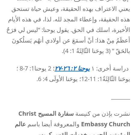
يعني الاعتراف بهذه الحقيقة، وعيش حياة تستحق
هذه الحقيقة، وإعطاء المجد لله. لذا، في هذه الأيام
الأخيرة، اسلك في الحق. يقول يوحنا: “ليس لي فرَحٌ
أعظَمُ مِنْ هذا: أنْ أسمَعَ عن أولادي أنهُم يَسلُكونَ
بالحَقّ ” (3 يوحَنا الثّالِثَةُ 1: 4).
دراسة أخرى: ١
يوحنا ٢: ٢٦-٢٧
؛ 2 يوحنا1: 7-8 ؛
يوحَنا الثّالِثَةُ1: 11-12؛ يوحَنا الأولَى 4: 6.
_______
نشرت بإذن من كنيسة
سفارة المسيح
Christ
Embassy Church
والمعروفة أيضا باسم
عالم
المؤمنين للحب
و
خدمات القس كريس