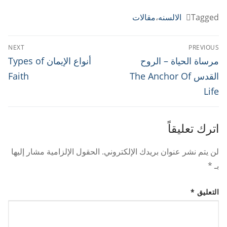
Share
Print
PrintFriendly
Copy
Telegram
Email
WhatsApp
Viber
Messenger
Facebook
Link
Tagged
الالسنه
،
مقالات
تصفّح
NEXT
PREVIOUS
المقالات
Next
Previous
مرساة الحياة – الروح
أنواع الإيمان Types of
post:
post:
القدس The Anchor Of
Faith
Life
اترك تعليقاً
لن يتم نشر عنوان بريدك الإلكتروني.
الحقول الإلزامية مشار إليها
بـ
*
التعليق
*