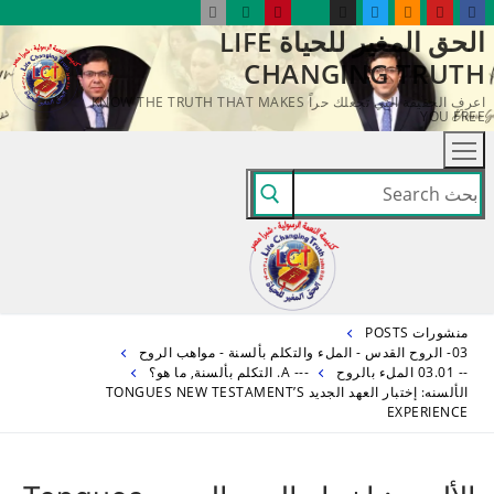
لتجاوز
الحق المغير للحياة LIFE
لى
CHANGING TRUTH
لمحتوى
اعرف الحقيقة التي تجعلك حراً KNOW THE TRUTH THAT MAKES
YOU FREE
البحث
عن:
منشورات POSTS
03- الروح القدس - الملء والتكلم بألسنة - مواهب الروح
-- 03.01 الملء بالروح
--- A. التكلم بألسنة, ما هو؟
الألسنه: إختبار العهد الجديد TONGUES NEW TESTAMENT’S
EXPERIENCE