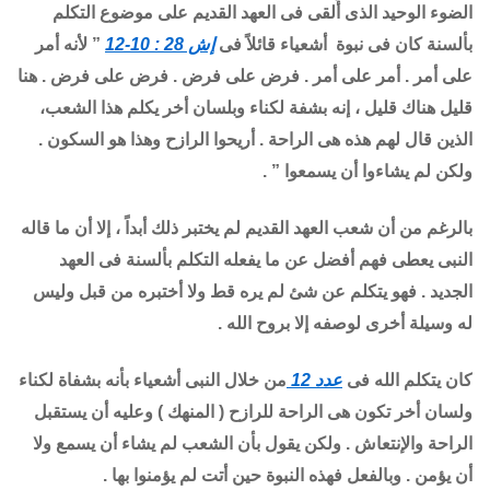
الضوء الوحيد الذى أُلقى فى العهد القديم على موضوع التكلم
بألسنة كان فى نبوة أشعياء قائلاً فى
إش 28 : 10-12
” لأنه أمر
على أمر . أمر على أمر . فرض على فرض . فرض على فرض . هنا
قليل هناك قليل ، إنه بشفة لكناء وبلسان أخر يكلم هذا الشعب،
الذين قال لهم هذه هى الراحة . أريحوا الرازح وهذا هو السكون .
ولكن لم يشاءوا أن يسمعوا ” .
بالرغم من أن شعب العهد القديم لم يختبر ذلك أبداً ، إلا أن ما قاله
النبى يعطى فهم أفضل عن ما يفعله التكلم بألسنة فى العهد
الجديد . فهو يتكلم عن شئ لم يره قط ولا أختبره من قبل وليس
له وسيلة أخرى لوصفه إلا بروح الله .
كان يتكلم الله فى
عدد 12
من خلال النبى أشعياء بأنه بشفاة لكناء
ولسان أخر تكون هى الراحة للرازح ( المنهك ) وعليه أن يستقبل
الراحة والإنتعاش . ولكن يقول بأن الشعب لم يشاء أن يسمع ولا
أن يؤمن . وبالفعل فهذه النبوة حين أتت لم يؤمنوا بها .