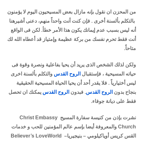
من المحزن ان نقول بإنه مازال بعض المسيحيون اليوم لا يؤمنون
بالتكلم بألسنة أخرى . فإن كنت أنت واحداً منهم، دعنى أشيرهنا
أنه ليس بسبب عدم إيمانك يكون هذا الأمر خطأ. لكن فى الواقع
أنت فقط تحرم نفسك من بركة عظيمة وإمتياز قد أعطاه الله لك
متاحاً.
ولكن لذلك الشخص الذى يريد أن يحيا بفاعلية ونصرة وقوة فى
حياته المسيحية ، فإستقبال
الروح القدس
والتكلم بألسنة اخرى
ليس أختيارياً . فلا يقدر أحد أن يحيا الحياة المسيحية الحقيقية
بنجاح بدون
الروح القدس
. فبدون
الروح القدس
يمكنك ان تحصل
فقط على ديانة جوفاء.
نشرت بإذن من كنيسة سفارة المسيح Christ Embassy
Church والمعروفة أيضا بإسم عالم المؤمنين للحب و خدمات
القس كريس أوياكيلومي – بنيجيرياBeliever’s LoveWorld –