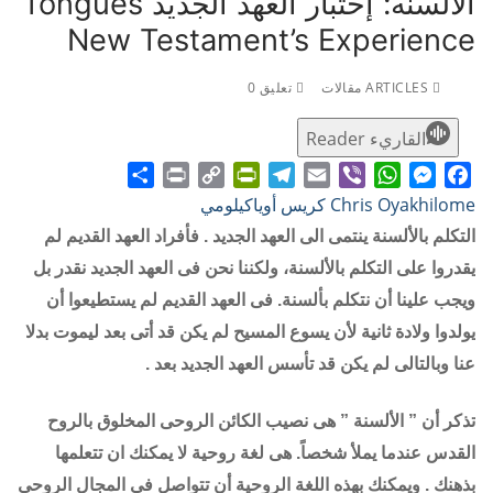
الألسنه: إختبار العهد الجديد Tongues
New Testament’s Experience
ARTICLES مقالات
تعليق 0
القاريء Reader
Share
Print
PrintFriendly
Copy
Telegram
Email
WhatsApp
Viber
Messenger
Facebook
Chris Oyakhilome كريس أوياكيلومي
Link
التكلم بالألسنة ينتمى الى العهد الجديد . فأفراد العهد القديم لم
يقدروا على التكلم بالألسنة، ولكننا نحن فى العهد الجديد نقدر بل
ويجب علينا أن نتكلم بألسنة. فى العهد القديم لم يستطيعوا أن
يولدوا ولادة ثانية لأن يسوع المسيح لم يكن قد أتى بعد ليموت بدلا
عنا وبالتالى لم يكن قد تأسس العهد الجديد بعد .
تذكر أن ” الألسنة ” هى نصيب الكائن الروحى المخلوق بالروح
القدس عندما يملأ شخصاً. هى لغة روحية لا يمكنك ان تتعلمها
بذهنك . ويمكنك بهذه اللغة الروحية أن تتواصل فى المجال الروحى