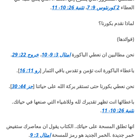
العطاء
2 كورنثوس 9: 7
،
تثنية 26: 10- 11
.
ل
ماذا نقدم بكورنا؟
(فوائدها)
نحن مطالبين ان نعطي الباكورة
امثال 3: 9- 10
،
خروج 22: 29
.
باعطاء الباكورة انت تؤمن و تقدس باقي الثمار [
رو 11: 16
].
نحن نعطي بكورنا حتى تستقر بركة الله على حياتنا [
حز 44: 30
].
باعطائها انت تظهر تقديرك لله وللاشياء التي صنعها في حياتك.
تثنية 26: 10- 11
.
انها تطلق المسحة على حياتك. الكتاب يقول ان معاصرك ستفيض
خمر جديدة .الخمر الجديد هو رمز للمسحة
امثال 3: 9
.