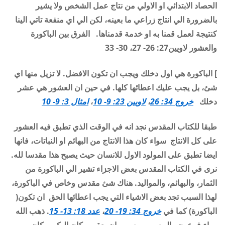
الحصاد الابتدائي او الاولي من نتاج عمل الشخص ولا يشير
بالضرورة الي انتاج زراعي ما بعينه، لكن الي اي منفعة تاتي الينا
كنتيجة لعمل قمنا به او خدمة قدمناها
.
الفرق بين الباكورة
والعشور لاويين27: 26- 27، 30- 33
]
الباكورة هي اول دخلك ويجب ان تكون الافضل. لا تزيل منها اي
شئ، بل يجب عليك اعطائها كلها. في حين ان العشور هي عشر
دخلك
خروج 34: 26
،
لاويين 23: 9- 10
،
امثال 3: 9- 10
طبقا للكتاب المقدس نجد انه في الوقت الذي تطبق فيه العشور
على كل الانتاج سواء كان هذا الانتاج من البهائم او النباتات، فانها
ايضا تطبق على المولود الاول للانسان حيث يصبح هذا مقدسا لله.
نرى في الكتاب المقدس بعض الاجزاء تشير الي الباكورة من
الثمار، والبهائم، والمواليد. هناك شئ مقدس وخاص في الباكورة،
لهذا السبب تجد بعض الاشياء التي يجب اعطائها الحق ان تكون(
الباكورة) كما في
خروج 34: 19- 20
،
عدد 18: 13- 15
. ذهب الله