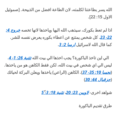
الله يسر بطاعتنا لكلمته، لان الطاعة افضل من الذبيحة. [صموئيل
الاول 15: 22].
اذا لم تعط بكورك، سيذهب الله اليها وياخذها لانها تخصه
خروج 4:
22- 23
. كل شخص يمتنع عن اعطاء بكوره يعرض نفسه للشر.
كما قال الله لاسرائيل
ارميا 2: 3
.
الي اين تاخذ الباكورة؟ يجب اخذها الي بيت الله
تثنية 26: 1- 4
.
ليس الي اي شخص في بيت الله، لكن فقط الكاهن هو من ياخذها.
(
نحميا 10: 35- 37
). الكاهن (الراعي) ياخذها ويعلن البركة لحياتك
(
حزقيال 44: 30
)
شواهد اخرى-
لاويين 23: 20
،
تثنية 18: 3- 5
طرق تقديم الباكورة