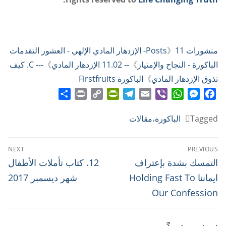
منشورات Posts
》
11- الإزدهار المادي الإلهي - العشور التقدمات
الباكورة - النجاح والإمتياز
》
-- 11.02 الإزدهار المادي
》
--- C. كيف
تذوق الإزدهار المادي
》
الباكورة Firstfruits
Share
Print
PrintFriendly
Copy
Telegram
Email
WhatsApp
Viber
Messenger
Facebook
Link
Tagged
الباكوره
،
مقالات
تصفّح
NEXT
PREVIOUS
المقالات
Next
Previous
التمسك بشدة بإعتراف
12. كتاب تأملات الأطفال
post:
post:
ايماننا Holding Fast To
شهر ديسمبر 2017
Our Confession