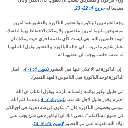
وراء فرعون والمصريين بسبب ان يعقوب كان البكر، وكان
مقدسا له
خروج 4: 22- 23
.
وجه الشبه بين الباكورة والعشور الباكورة والعشور هما امرين
ممسوحين. انهما امرين مقدسين ولا يمكنك الاحتفاظ بهما لنفسك.
انهما خاصين بالله. هي ليست كأي تقدمة اخري حيث يمكنك ان
تختار تقديم ما تريد، . في حالة الباكورة و العشور،يقول الله انهما
له بصفة خاصة ويجب ان تعطيهما له
.
إن الباكورة تم الاعلان عنها قبل العشور
تكوين 4: 1- 4
.
اصل
الباكورة توجد الباكورة قبل الناموس (العهد القديم).
اتى هابيل ببكور بهائمه واسمانه للرب، ويقول الكتاب ان الله
احترم وقدر هابيل لاجل تقدمته.
تكوين 4: 3- 4
وعندما كلم الله
موسى بخصوص الباكورة قال “…تكون فريضة دهرية في اجيالكم
في جميع مساكنكم”. معنى ذلك ان الباكورة هي شئ يجب على
اولاد الله تقديمه على مر العصور
لاويين 23: 9- 14
.