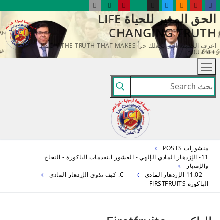
لتجاوز
الحق المغير للحياة LIFE
لى
CHANGING TRUTH
لمحتوى
اعرف الحقيقة التي تجعلك حراً KNOW THE TRUTH THAT MAKES
YOU FREE
البحث
عن:
منشورات POSTS
11- الإزدهار المادي الإلهي - العشور التقدمات الباكورة - النجاح
والإمتياز
-- 11.02 الإزدهار المادي
--- C. كيف تذوق الإزدهار المادي
الباكورة FIRSTFRUITS