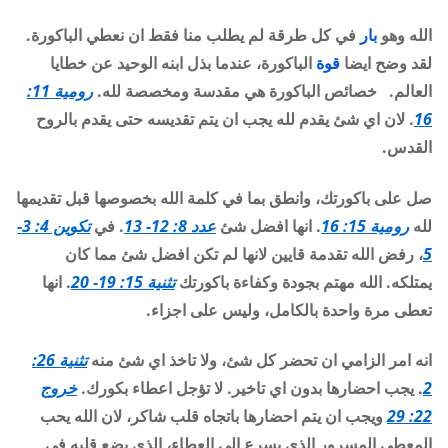
الله وهو
بار
في كل طرقة لم يطلب منا فقط ان نعطي الباكورة.
لقد وضح ايضا
قوة
الباكورة، عندما بذل ابنه الوحيد عن خطايا
العالم
.
خصائص الباكورة هي مقدسة ومخصصة لله.
رومية 11:
16
. لان اي شئ يقدم لله يجب ان يتم تقديسه حتى يقدم بالروح
القدس.
صل على باكورتك، وانطق بما في كلمة الله بخصوصها قبل تقديمها
لله
رومية 15: 16
. انها افضل شئ
عدد 8: 12- 13
. في
تكوين 4: 3-
5
، رفض الله تقدمة قايين لانها لم تكن افضل شئ مما كان
يمتلكه. الله مهتم بجودة وكفاءة باكورتك
تثنية 15: 19- 20
. انها
تعطى مرة واحدة بالكامل، وليس على اجزاء.
انه امر الزامي ان تحضر كل شئ، ولا تاخذ اي شئ منه
تثنية 26:
2
. يجب احضارها بدون اي تاخير. لا تؤجل اعطاء بكورك.
خروج
22: 29
ويجب ان يتم احضارها باتجاه قلب شاكر، لان الله يحب
المعطي المسرور الذي يسرع إلي العطاء، الذي يضع قلبه في