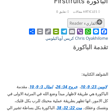
الباكورة Firstfruits
ARTICLES مقالات
تعليق 0
القاريء Reader
Share
Print
PrintFriendly
Copy
Telegram
Email
WhatsApp
Viber
Messenger
Facebook
Chris Oyakhilome كريس أوياكيلومي
Link
تقدمة الباكورة
الشواهد الكتابية:
لاويين 23: 9- 10
،
خروج 34: 26
،
امثال 3: 9- 10
.
مقدمة
الباكورة هي طريقة لاظهار مبدأ وضع الله في المرتبة الاولى في
كل الامور. انها تظهر بطريقة عملية محبتك للرب بكل قلبك،
ونفسك وعقلك.
مت 22: 32- 38
. الباكورة بكل بساطة تشير الي