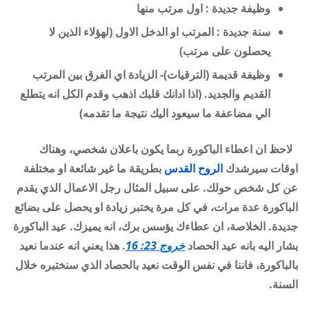
وظيفة جديدة : اول مرتب منها
سنة جديدة : المرتب او الدخل الاول (لهؤلاء الذين لا
يحصلون على مرتب)
وظيفة قديمة (الترقيات)- الزيادة اي الفرق بين المرتب
القديم والجديد. (اذا ادانك قلبك اذهب وقدم الكل انه يتطلع
الي مضاعفة ما سيعود اليك نتيجة ما تقدمه)
لاحظ ان اعطاء الباكورة ربما يكون باعلان شخصي، وهناك
اوقات سيرشدك
الروح القدس
بطريقة ما غير شائعة او مختلفة
عن كل شخص حولك. على سبيل المثال رجل الاعمال الذي يقدم
الباكورة عدة مرات، في كل مرة يختبر زيادة او يحصل على بضائع
جديدة
.
الخلاصة، ان عطاءك يؤسس برك، انه يميزك
.
عيد الباكورة
يشار اليه بانه عيد الحصاد
خروج 23: 16
. هذا يعني انه عندما نعيد
بالباكورة، فاننا في نفس الوقت نعيد بالحصاد الذي سنختبره خلال
السنة.