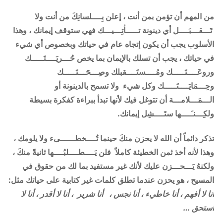
من المهم أن تؤمن بمن أنت ، إعلن بِــــلسانِكَ من أنت ولا
تَـــقـــبَــــل أي دينونة تـــــأتِـــيـــك فهي ستوقف إيمانك ، وهذا
الأسلوب يجب أن يكون إتجاه عام في حياتك وبخصوص أي شيء
في حياتك ، يجب أن تسلك بالإيمان بما يخص حُـــريَــــتَـــــك
وروعَــــتَـــــك ومُــــستَــــقبلك وصِـــحَـــتَـــــك
وحِـــمَايَــــتَـــــك وكل شيء ولا تسمح بالدينونة أو
الـــمَـــلامـــة أن تتوغل فيك لأنها تبدأ ببراءة كفكرة بسيطة
ولكِـــنـَــــها ستَــــشِل إيمانك
.
تذكر دائماً أن الله لا يحزن منكَ حينما تُــــخطــــــىء ولا يلومك ،
وهذا لأنه أخذ ثمن الخطيئة كاملاً فلن يَــــطــــلبُــــها ثانيةً منكَ ،
ولكنهُ يَـــحـــزن عليك لأنك غير مستفيد بما لك من حقوق في
المسيح ، هو يحزن عندما تطلق كلمات غير كتابية على حياتك مثل:
أنا لا أفهم ، أنا خاطيء ، أنا نجس ، أنا شرير ، أنا لا أقدر ، أنا لا
أستحق …