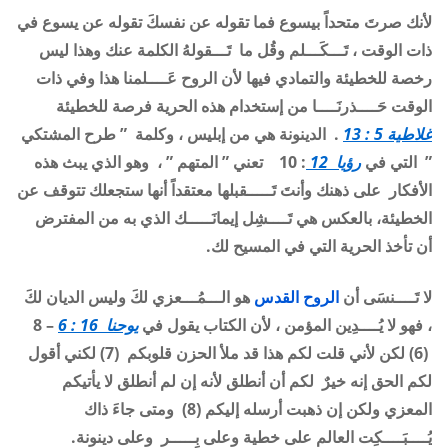
لأنك صرتَ متحداً بيسوع فما تقوله عن نفسكَ تقوله عن يسوع في
ذات الوقت ، تَـــكَـــلم وقُل ما تَـــقولهُ الكلمة عنك وهذا ليس
رخصة للخطيئة والتمادي فيها لأن الروح عَــــلمنا هذا وفي ذات
الوقت حَــــذرنَــــا من إستخدام هذه الحرية فرصة للخطيئة
غلاطية 5 : 13
. الدينونة هي من إبليس ، وكلمة ” طرح المشتكي
” التي في
رؤيا 12
: 10
تعني ” المتهم ” ، وهو الذي يبث هذه
الأفكار على ذهنك وأنتَ تَـــــقبلها معتقداً أنها ستجعلك تتوقف عن
الخطيئة، بالعكس هي تَــــشِل إيمانَـــــك الذي به من المفترض
أن تأخذ الحرية التي في المسيح لك
.
لا تَــــنسَى أن
الروح القدس
هو الـــمُـــعزي لكَ وليس الديان لكَ
، فهو لا يُــــدِين المؤمن ، لأن الكتاب يقول في
يوحنا 16 : 6
– 8
(6) لكن لأني قلت لكم هذا قد ملأ الحزن قلوبكم (7) لكني أقول
لكم الحق إنه خيرٌ لكم أن أنطلق لأنه إن لم أنطلق لا يأتيكم
المعزي ولكن إن ذهبت أرسله إليكم (8) ومتى جاءَ ذاك
يُــــبَــــكِت العالم على خطية وعلى بِـــــر وعلى دينونة
.