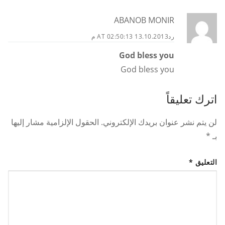
ABANOB MONIR
رد
13.10.2013 AT 02:50:13 م
God bless you
God bless you
اترك تعليقاً
لن يتم نشر عنوان بريدك الإلكتروني.
الحقول الإلزامية مشار إليها
بـ
*
التعليق
*