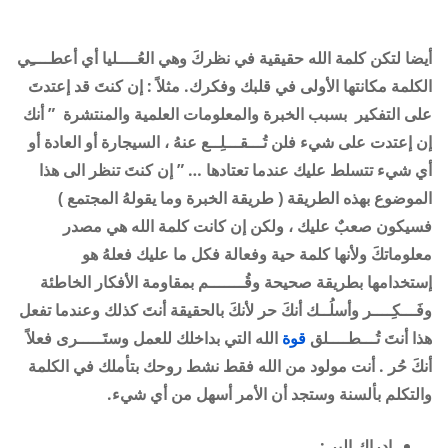
أيضا لتكن كلمة الله حقيقية في نظركَ وهي العُــــليا أي أعطــــِي
الكلمة مكانتها الأولى في قلبك وفكرك. مثلاً : إن كنتَ قد إعتدتَ
على التفكير بسبب الخبرة والمعلومات العلمية والمنتشرة ” أنك
إن إعتدت على شيء فلن تُـــقـــلِــع عنهُ ، السيجارة أو العادة أو
أي شيء تتسلط عليك عندما تعتادها … ” إن كنتَ تنظر الى هذا
الموضوع بهذه الطريقة ( طريقة الخبرة وما يقولهُ المجتمع )
فسيكون صعبٌ عليك ، ولكن إن كانت كلمة الله هي مصدر
معلوماتكَ ولأنها كلمة حية وفعالة فكل ما عليك فعلهُ هو
إستخدامها بطريقة صحيحة وقُـــــــم بمقاومة الأفكار الخاطئة
وفَـــكِــــر وأسلُــك أنكَ حر لأنكَ بالحقيقة أنتَ كذلك وعندما تفعل
هذا أنتَ تُـــطــــلق
قوة
الله التي بداخلك للعمل وستَـــــرى فعلاً
أنكَ حُر . أنت مولود من الله فقط نشط روحك بتأملك في الكلمة
والتكلم بألسنة وستجد أن الأمر أسهل من أي شيء
.
إدراك البر
: