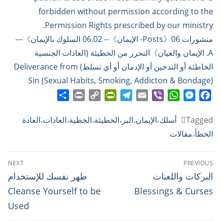
forbidden without permission according to the
Permission Rights prescribed by our ministry.
منشورات Posts
06- الإيمان
》
》
-- 06.02 السلوك بالإيمان
》
---
A. الإيمان والعيان
》
التحرر من الخطيئة (العادات الجنسية
الخاطئة أو التدخين أو الإدمان أو أي تسلط) Deliverance from
Sin (Sexual Habits, Smoking, Addicton & Bondage)
Share
Print
PrintFriendly
Copy
Telegram
Email
WhatsApp
Viber
Messenger
Facebook
Link
Tagged
أسلك
،
الإيمان
،
البر
،
الخطيئة
،
الخطية
،
العادات
،
العادة
الخطأ
،
مقالات
تصفّح
NEXT
PREVIOUS
المقالات
Next
Previous
البركات واللعنات
طهر نفسك للإستخدام
post:
post:
Cleanse Yourself to be
Blessings & Curses
Used