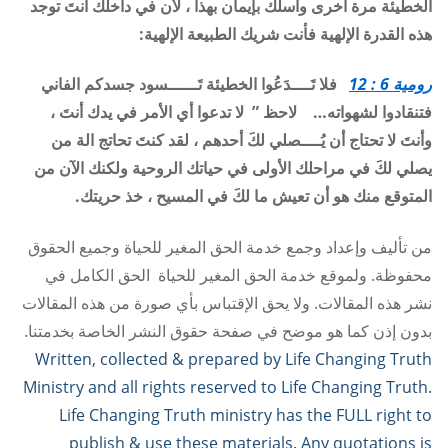
الخطيئة مرة أخرى وأسلك بإيمان بهذا ، لأن في داخلك أنتَ توجد
هذه القدرة الإلهية فأنت شريك الطبيعة الإلهية
:
رومية 6 : 12
فلا تَــــدَعُوا الخطيئة تَــــــسود جسدكم الفاني
فتنقادوا لشهواته… لاحظ ” لا تدعوا
أي الأمر في يدك أنتَ ،
و
أنتَ لا تحتاج أن يُــــصلي لكَ أحدهم ، لقد كنتَ تحاتج الة من
يصلي لكَ في مراحلك الأولى في حياتك الروحية ولكنك الآن من
المتوقع منك هو أن تعيش ما لكَ في المسيح ، خذ حريتك.
من تأليف وإعداد وجمع خدمة الحق المغير للحياة وجميع الحقوق
محفوظة. ولموقع خدمة الحق المغير للحياة الحق الكامل في
نشر هذه المقالات. ولا يحق الإقتباس بأي صورة من هذه المقالات
بدون إذن كما هو موضح في صفحة حقوق النشر الخاصة بخدمتنا.
Written, collected & prepared by Life Changing Truth
Ministry and all rights reserved to Life Changing Truth.
Life Changing Truth ministry has the FULL right to
publish & use these materials. Any quotations is