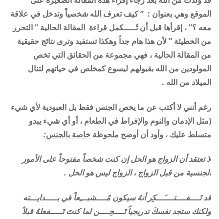
الموقع وهي بعنوان :
” كيف تعرف الله شخصياً وتدخل في علاقة
معه ؟” ، إقرأها
قبل أن تُـــــكمل قراءة المقالة الحالية ” التحرر
من الخطيئة ” لأن هذا هام جداً وهكذا تستفيد وترى نتائج حقيقية
من المقالة الحالية ، فهي مجموعة من الحقائق التي تخص
المولودين من الله بقبولهم ليسوع كمخلص في حياتهم لتنال
الميلاد من الله .
رغم أنني لا أكتب عن ما يخص الجنس فقط بل العبودية لأي شيء
(مثل الإدمان والنوم والإفراط في الطعام ، أو أي شيء يبدو
متسلط عليك ، وأود أن أوضح ملحوظة
خاصة بالجنس
:
لا تعتقد أن الزواج هو الحل إن كنت شخصاً مفتوحاً على الأمور
الجنسية من قبل الزواج
،
الزواج ليس هو الحل .
قد تَــــفــــتــــَـــكِر أنهُ سيكون مُــــشبـــِعاً في بـــــدايـــته
ولكنك ستجد نفسكَ تدريجياً تَــــحِــــن لما كنتَ تَـــــفعلهُ قبلاً