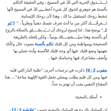
لـــتـَــذوق الحرية التي لكَ في المسيح ، وفي الحقيقة التكلم
بألسنة هو جوهري لتذوق كل شيء أعطـــِي لكَ في المسيح لأنها
تنشط روحك لتستقبل ما لك ، وهذا لأن روحك الإنسانية
تَـــعرِفُــــك أكثر من ما أنتَ تعرف نفسك ذهنياً ونظرياً ، ”
1 كو
2
” يوضح هذا ، لذا إسمح لروحك أن تـــَنــطــــلق بالصلاة بالروح
أي بألسنة وهذا سيُــــشعِــــلك يومياً ، ولكن إفعله بالطريقة
الصحيحة وبمواظبة ومن كل قلبك
تكلم بألسنة
بصوت عال وكأنك
تفهمها وضع قلبك فيها أي وجه قلبك للألسنة وأنتَ تصلي بها
وأضف مشاعرك فيها وحماسك فيها .
يعقوب 5 : 16
ذكرت في ترجمات أخرى: “طلبة البار التي قلبه
فيها ومن كل قلبهِ يطلب ويصلي تجعل القوة الإلهية متاحة”…. هذا
المفتاح الذهبي يجب أن تهتم به جداً
.
أسلك بالمحبة
:
إن السلوك بالروح هو السلوك بالمحبة حسب ”
غلاطية 5 : 13 ،