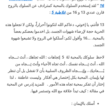
16
” لقد إستخدم السلوك بالمحبة كمترادف عن السلوك بالروح
قارن عددي 13 و 16 من
غلاطية 5
:
13 فأنتم، يا إخوتي، دعاكم الله لتكونوا أحراراً، ولكن لا تجعلوا هذه
الحرية حجة لإرضاء شهوات
الجسد
، بل اخدموا بعضكم بعضاً
بالمحبة
. …16 وأقول لكم: أسلكوا في
الروح
ولا تشبعوا شهوة
الجسد
.
لاحظ سلوكك بالمحبة لهُ 5 إتجاهات : الله تجاهك ، أنتَ تـــجاه
الله ، أنتَ تِـــجاه نفسك ، أنتَ تجاه الأحباء وأنتَ تِـــجاه من
يُــــعاديك ، وإتِــــجاه الظروف السلبية بأن لا تفشل بل أن تنظر
لها بإيمان. المحبة بكل إختصار هي أفكار وليست عاطفة ، لذا
إختار أن تفكر بمحبة تجاه هذه الأمور . للمزيد إدرس عن المحبة
في مقالة :
كيف تبدأ علاقة مع الله وتستمر فيها
.
أسلك بالإيمان
: