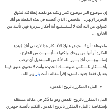
إن موضوع البر موضوع كبير ولكنه هو نقطة إنطلاقك لتذوق
التحرير الإلهي.
بتلخيص :
الذي أقصده في هذه النقطة هو أنك
كمولود من الله أنتَ لا تُـــنـــتــِج أية أفكار شريرة فهي تأتيك من
الخارج
…
ملحوظة : أن تُـــعرَض عليكَ الأفــكار هذا لا يَعنـي أنكَ مُبتدع
الفكرة أو أنها من روحك ولكنها تـــأتِــــيــك من الخارج ،
إستَـــوعِـــب أنكَ بــــِر الله لأنهُ من المستحيل أن ترغب
بأفـــــكار عَــــكس طبيعتــــك الجديدة وأنت لا تحتوي عتيق فيما
بعد بل فقط جديد . للمزيد إقرأ مقالة : أنت
بار
وبر الله.
الملء المتكرر بالروح القدس
:
الملء المتكرر بالروح القدس وهو ما ذُكر في مقالة مستقلة
بإستفاضة : الملء المتكرر بالروح القدس. التكلم بألسنة جوهري