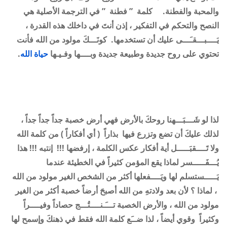
والمحبة والفطنة. كلمة ” فطنة ” في الترجمة الأصلية هي
النصح والتحكم في التفكير ، إذن أنتَ في داخلك هذه القدرة ،
يَــــبـــقـَـــى عليك أن تستخدمها
.
كونَـــكَ مولود من الله فأنت
تحتوي على روح جديدة وطبيعة جديدة وبــــها وفـيـها
حياة الله
.
لذا لو شَـــبَـــهنا روحكَ بالأرض فهي أرض خصبة جداً جداً جداً ،
لذلك عليكَ أن تضع وتزرع فيها بذاراً ( أي أفكاراً ) من كلمة الله
ولا تَــــقبَـــــل أية أفكار عكس الكلمة ، إرفضها !!! إنتبه !!! هذا
يُـــفَـــــسر لماذا يقع المؤمن كثيراً في الخطيئة عندما
يَـــــستسلم لها ويَــــفعلها أكثر من الشخص الغير مولود من الله
، لماذا ؟ لأن بعد ولادتهِ من الله أصبحَ أرضاً خصبة أكثر من الغير
مولود من الله ، والأرض الخصبة تـــَـنــــتُـــج حصاداً وفيــــراً
وكثيراً وقوي أيضاً ، لذا ضــَع كلمة الله فقط في ذهنكَ وإسمح لها