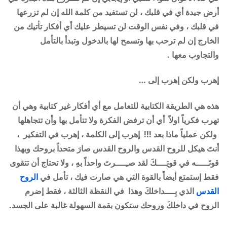
أرض جيدة أي في قلبك ، لن تستفيد من كلمة الله إن لم تزرعها
في قلبك ، وفي نفس الوقت لن تسيطر عليك أي أفكار تأتيك من
الخارج إن لم ترحب بها وتسمح لها بالدخول وتبدأ بالتأمل
والتجاوب معها .
إهرب ولكن إهرب إلى …
هذه هي الطريقة الكتابية للتعامل مع أي أفكار غير كتابية وهي أن
تهرب فكرياً اولاً أي أن ترفض الفكرة ولا تتأمل بها وأن تتجاهلها
ولكن عملياً ماذا بعد !!! إهرب إلى الكلمة ، إهرب في التفكير ،
أنتَ هيكل للروح القدس والروح القدس صارَ متحداً بروحك وبهذا
قوتَـــــه في قوتِــــكَ لقد صـِــــرتَ واحداً بهِ ، ولا تحتاج أن تتقوى
فقط إستمتع أيضاً بالقوة التي هي صارت فيك ، تأمل في
الروح
القدس
الذي بِــــداخلكَ وهذا في النقظة الثالثة ، فقط إضرم
الروح في داخلكَ وروحك ستكون بقمة السهولة غالبة على الجسد
.