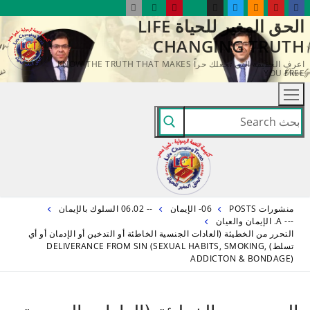
لتجاوز
الحق المغير للحياة LIFE
لى
CHANGING TRUTH
لمحتوى
اعرف الحقيقة التي تجعلك حراً KNOW THE TRUTH THAT MAKES
YOU FREE
البحث
عن:
منشورات POSTS
06- الإيمان
-- 06.02 السلوك بالإيمان
--- A. الإيمان والعيان
التحرر من الخطيئة (العادات الجنسية الخاطئة أو التدخين أو الإدمان أو أي
تسلط) DELIVERANCE FROM SIN (SEXUAL HABITS, SMOKING,
ADDICTON & BONDAGE)