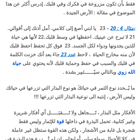
فقط بأن تكون مزروعة في فكرك وفي قلبك. إدرس أكثر عن هذا
الموضوع في مقالة : الأرض الجيدة .
أمثال 4 : 20
– 23 يا ابني أصغ إلى كلامي. أمل أذنك إلى أقوالي.
21 لا تبرح عن عينيك. احفظها في وسط قلبك.22 لأنها هي حياة
للذين يجدونها ودواء لكل الجسد. 23 فوق كل تحفظ احفظ قلبك
لأن منه مخارج الحياة ، لاحظ
عدد 23
جاءَ بعد أنك خزنت الكلمة
في قلبك والسبب في حفظ وحماية قلبك لأنه يحتوي على
حياة
الله
زوي
وبالتالي سيُــــــثمِر بشدة .
ما يُــحدد نوع الثمر في حياتكَ هو نوع البذار التي تزرعها في حياتك
وليس الأرض ، إنتبه الى نوعية البذار التي تزرعها !!!
الأفكار مثل البذار ، تَــــجاهل ولا تَــــقبَـــــل أي أفكار شريرة
وغير كتابية. تحمل البذرة في داخلها
قوة
للإثمار وليس فقط
شجرة بل غابة من الأشجار ، ولكن هذه القوة ستظل غير عاملة
في كلا الأحوال سواء سلبي أو إيجابي إن لم تُـــزرع هذه البذرة في