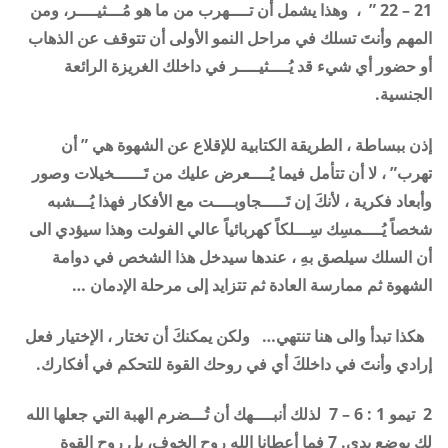
21 – 22 ” ، وهذا يشمل أن تــــهرب من ما هو مُـــثيــــر، ومن
المهم وأنتَ تسلك في مراحل النمو الأولى أن تتوقف عن الذهاب
أو حضور أي شيء قد يُــــثيــــر في داخلك الغريزة الرائعة
الجنسية
.
إذن ببساطة ، الطريقة الكتابية للإقلاع عن الشهوة هي
” أن
تهرب” ،
لا أن تتأمل فيما يُــــعرض عليك من تَــــــخيلات وصور
وأبعاد فكرية ، لأنكَ إن تَـــــجاوبــــت مع الأفكار فهذا يُـــشبه
شخصاً يُــــمسِك سِـــلكاً كهربائياً عالي الفولت وهذا سيؤدي الى
أن السلك سيلصق بهِ ، عندها سيدخل هذا الشخص في دوامة
الشهوة ثم ممارسة العادة ثم تتزايد إلى مرحلة الإدمان …
هكذا تبدأ والى هنا تنتهي…
ولكن يمكنكَ أن تختار ، الإختيار فعل
إرادي وأنتَ في داخلكَ أي في روحك القوة للتحكم في أفكارك
.
2
تيمو 1 : 6 – 7 لذلك أنبــــهك أن تُـــضرم الهبة التي جعلها الله
لك بوضع يدي. 7 فما أعطانا الله روح الخوف، بل روح القوة