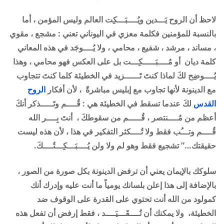
لاحظ أن الروح يَـــدين ويُــــبَـــكِت العالم وليس المؤمن ، أما
بالنسبة للمؤمنين فكلمة معزي في اليوناني تعني : مشجع ، مقوي
، مساند ، مرشد ، شفيع ، محامي ، ولا يُــــوجَد في هذه المعاني
كلمة ديان أو مُــــبَـــــكِـــت بل على العكس فهو محامي ،
وهذا
يُــــوضِح لكَ لماذا كنتَ تَــــــزيد في الخطيئة كلما كنتَ تتجاوب
مع الدينونة لأنها تجاوب مع إبليس مباشرةً
،
لأن أفكار
الروح
القدس
لكَ عندما تسقط في الخطيئة هي : قُــــم وتَـــــذكر أنكَ
أعظم من مُــــنتصر ، قُـــــم من سقوطكَ ، أنتَ بِــــر الله
قُــــم وتـــُب فقط ولا تُــــكثر التفكير في هذا ، لأن هذه ليست
حقيقتك…”
تشجيع فقط وهو لم ولا ولن يُــــبَـــكِـــتُــــكَ
.
سلوكك بالإيمان يعني أن ترفض الدينونة بكل صورة من الصور ،
بالإضافة إلى هذا إعلن بلسانك يومياً ما أنت عليه وإدرك أنك
كمولود من الله أنت تحتوي على القدرة على الوقوف ضد
الخطيئة، ولا يمكنك أن تُــــقَـــيَــــد ، فقط إرفض أن تفعل هذه