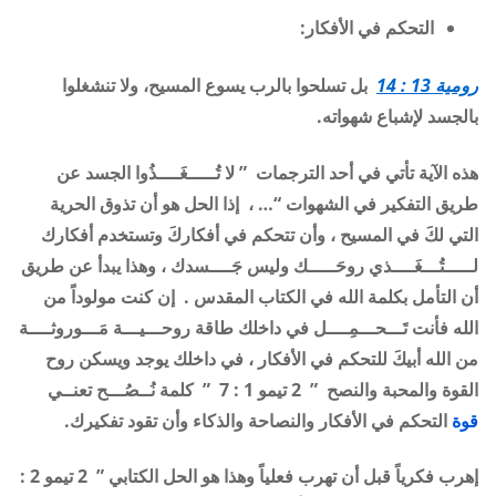
التحكم في الأفكار
:
رومية 13 : 14
بل تسلحوا بالرب يسوع المسيح، ولا تنشغلوا
بالجسد لإشباع شهواته.
هذه الآية تأتي في أحد الترجمات ” لا تُـــــغَــــذُوا الجسد عن
طريق التفكير في الشهوات
“
…
، إذا الحل هو أن تذوق الحرية
التي لكَ في المسيح ، وأن تتحكم في أفكاركَ وتستخدم أفكارك
لـــــتُـــغَــــذي روحَـــــك وليس جَــــسدك ، وهذا يبدأ عن طريق
أن التأمل بكلمة الله في الكتاب المقدس . إن كنت مولوداً من
الله فأنت تَـــحـــمِــــل في داخلك طاقة روحـــيـــة مَـــوروثــــة
من الله أبيكَ للتحكم في الأفكار ، في داخلك يوجد ويسكن روح
القوة والمحبة والنصح ” 2 تيمو 1 : 7 ” كلمة نُــصُـــح تعنــي
قوة
التحكم في الأفكار والنصاحة والذكاء وأن تقود تفكيرك
.
إهرب فكرياً قبل أن تهرب فعلياً
و
هذا هو الحل الكتابي ” 2 تيمو 2 :