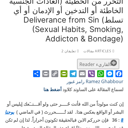
التحرر من الخطيئة (العادات الجنسية
الخاطئة أو التدخين أو الإدمان أو أي
تسلط) Deliverance from Sin
(Sexual Habits, Smoking,
Addicton & Bondage)
ARTICLES مقالات
تعليقان 2
القاريء Reader
Share
Print
PrintFriendly
Copy
Telegram
Email
WhatsApp
Viber
Messenger
Facebook
Ramez Ghabbour رامز غبور
Link
لسماع المقالة على الساوند كلاود
أضغط هنا
إن كنت مولوداً من الله فأنت حُــــر حتى ولو أقـــنــَعك إبليس أو
البشر أو الواقع بعكس هذا. لقد تُــــــحررتَ ( في الماضي )
يوحنا
8
: 36
فإن حرركم الابن فبالحقيقة تكونون أحراراً. لذا إن لم تكن
قد ولدتَ من الله بعد رجاءً إقراء هذه المقالة الصغيرة على