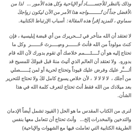
وذلك بالنظر للأجســـــاد أو الإباحية وكل هذه الأمور … لذا من
الأفضل جداً أن تُــــــــواجه هذا الأمر من الآن ليكون زواجكَ
سماوي ، للمزيد إقرأ هذه المقالة:
أسباب الإرتباط الكتابية.
لا تعتقد أن الله متأخر في تَـــحريرك من أي قبضة إبليسية ، فإن
كنتَ مولوداً من الله فأنتَ حُــــــر وصِــــرتَ حُــــــر وكل ما
تحتاج إليه هو أن تُــــتَــــمم خلاصك أي تقوم بدورك لأن الله قام
بدورهِ. ولا تعتقد أن العالم الذي أتيتَ منهُ قبل قبولكَ للمسيح قد
أثــــَّر عليك وفرض عليك قيوداً وتحتاج لحرية أو لمن يُــــــصلي
من أجلك ، لا لا لا لا ، لأن خلاص يسوع كامل لكَ ولا تحتاج للتحرير
بعد ميلادك من الله فقط أنتَ تحتاج لتعرف كلمة الله في هذا
الشأن
.
لنرى من الكتاب المقدس ما هو الحل ( القيود تشمل أيضاً الإدمان
والتدخين والمخدرات إلخ… وأنتَ تحتاج أن تتعامل معها بنفس
الطريقة الكتابية التي تعاملت فيها مع الشهوات والإباحية)