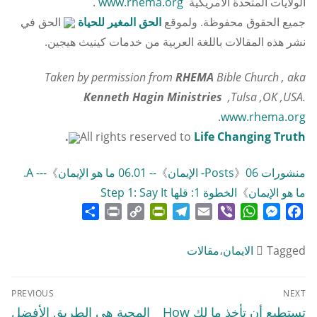
الولايات المتحدة الأمريكية
www.rhema.org
.
جميع الحقوق محفوظة. ولموقع
الحق المغير للحياة
الحق في
نشر هذه المقالات باللغة العربية من خدمات كينيث هيجين.
Taken by permission from
RHEMA
Bible Church , aka
Kenneth Hagin Ministries
,Tulsa ,OK ,USA.
.
www.rhema.org
.
All rights reserved to
Life Changing Truth
منشورات Posts
06- الإيمان
》
》
-- 06.01 ما هو الإيمان
》
--- A.
ما هو الإيمان
》
الخطوة 1: قلها Step 1: Say It
Share
Print
PrintFriendly
Copy
Telegram
Email
WhatsApp
Viber
Messenger
Facebook
Link
Tagged
الايمان
،
مقالات
تصفّح
PREVIOUS
NEXT
المقالات
Previous
Next
تستطيع أن تأخذ ما لك How
المحبة هى الطريق الأفضل