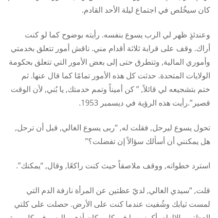
كان سيخُلص في اجتماع ليلة الأحد القادم.
وعندئذٍ ظهر لي الرب يسوع بنفسه. رأيته بوضوح كما لو كنت
أراك. وقف على قرابة ثلاثة أقدام مني. ناقش أمور تتعلق بخدمتي
وأموري المالية, وتتطرق حتى إلى بعض الأمور التي تتعلق بحكومة
الولايات المتحدة. حدثت كل هذه الأمور تمامًا كما قال عنها. ثم
ختم بتشجيعه لي قائلاً, ” كن أميناً وتمم خدمتك, يا بُني, لأن الوقت
قصير”.رأيت هذه الرؤية في ديسمبر 1953.
تحول يسوع ليرحل, فقلت له, “ربى يسوع الغالي, قبل أن ترحل,
هل يمكنني أن أسألك سؤالاً إن تفضلت؟”
استرد خطواته, ووقف ملاصقاً حيث كنت راكعًا, وقال, “يمكنك”.
قلت, “سيدي الغالي, لديّ عظتين عن المرأة نازفة الدم التي
لمست ثيابك وشُفيت عندما كنت على الأرض. حصلت على كلتي
العظتين بالإلهام. أكرز بهما في كل مكان أذهب إليه. وفي كل مرة