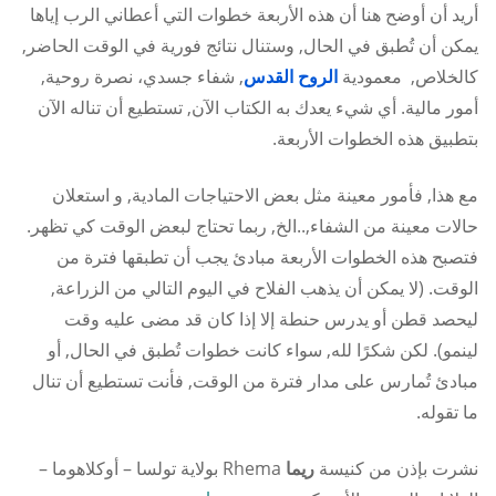
أريد أن أوضح هنا أن هذه الأربعة خطوات التي أعطاني الرب إياها
يمكن أن تُطبق في الحال, وستنال نتائج فورية في الوقت الحاضر,
كالخلاص, معمودية
الروح القدس
, شفاء جسدي، نصرة روحية,
أمور مالية. أي شيء يعدك به الكتاب الآن, تستطيع أن تناله الآن
بتطبيق هذه الخطوات الأربعة.
مع هذا, فأمور معينة مثل بعض الاحتياجات المادية, و استعلان
حالات معينة من الشفاء,..الخ, ربما تحتاج لبعض الوقت كي تظهر.
فتصبح هذه الخطوات الأربعة مبادئ يجب أن تطبقها فترة من
الوقت. (لا يمكن أن يذهب الفلاح في اليوم التالي من الزراعة,
ليحصد قطن أو يدرس حنطة إلا إذا كان قد مضى عليه وقت
لينمو). لكن شكرًا لله, سواء كانت خطوات تُطبق في الحال, أو
مبادئ تُمارس على مدار فترة من الوقت, فأنت تستطيع أن تنال
ما تقوله.
نشرت بإذن من كنيسة
ريما
Rhema بولاية تولسا – أوكلاهوما –