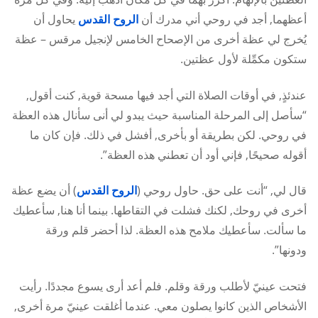
أعظهما, أجد في روحي أني مدرك أن
الروح القدس
يحاول أن
يُخرج لي عظة أخرى من الإصحاح الخامس لإنجيل مرقس – عظة
ستكون مكمِّلة لأول عظتين.
عندئذٍ, في أوقات الصلاة التي أجد فيها مسحة قوية, كنت أقول,
“سأصل إلى المرحلة المناسبة حيث يبدو لي أنى سأنال هذه العظة
في روحي. لكن بطريقة أو بأخرى, أفشل في ذلك. فإن كان ما
أقوله صحيحًا, فإني أود أن تعطني هذه العظة”.
قال لي, “أنت على حق. حاول روحي (
الروح القدس
) أن يضع عظة
أخرى في روحك, لكنك فشلت في التقاطها. بينما أنا هنا, سأعطيك
ما سألت. سأعطيك ملامح هذه العظة. لذا أحضر قلم ورقة
ودونها”.
فتحت عينيّ لأطلب ورقة وقلم. فلم أعد أرى يسوع مجددًا. رأيت
الأشخاص الذين كانوا يصلون معي. عندما أغلقت عينيّ مرة أخرى,