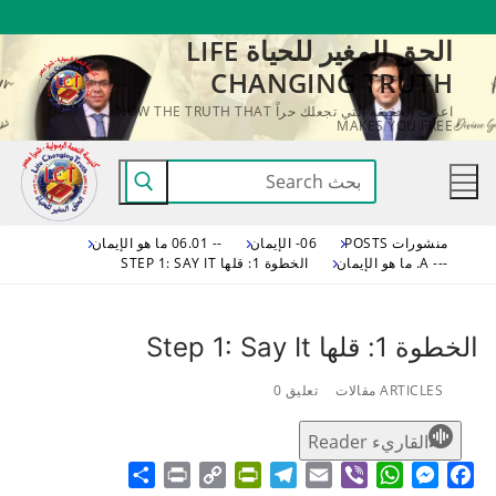
لتجاوز
الحق المغير للحياة LIFE
لى
CHANGING TRUTH
لمحتوى
اعرف الحقيقة التي تجعلك حراً KNOW THE TRUTH THAT
MAKES YOU FREE
البحث
عن:
منشورات POSTS
06- الإيمان
-- 06.01 ما هو الإيمان
--- A. ما هو الإيمان
الخطوة 1: قلها STEP 1: SAY IT
الخطوة 1: قلها Step 1: Say It
ARTICLES مقالات
تعليق 0
القاريء Reader
Share
Print
PrintFriendly
Copy
Telegram
Email
WhatsApp
Viber
Messenger
Facebook