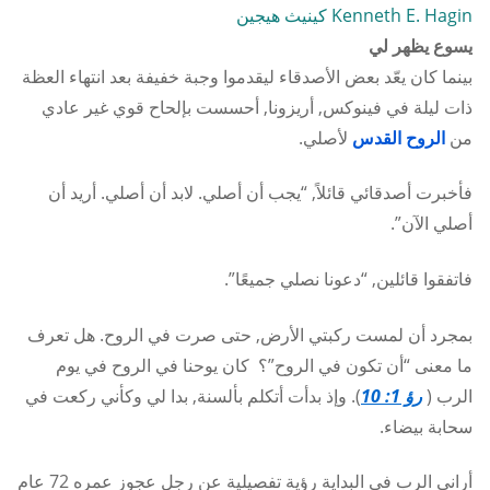
Link
Kenneth E. Hagin كينيث هيجين
يسوع يظهر لي
بينما كان يعّد بعض الأصدقاء ليقدموا وجبة خفيفة بعد انتهاء العظة
ذات ليلة في فينوكس, أريزونا, أحسست بإلحاح قوي غير عادي
من
الروح القدس
لأصلي.
فأخبرت أصدقائي قائلاً, “يجب أن أصلي. لابد أن أصلي. أريد أن
أصلي الآن”.
فاتفقوا قائلين, “دعونا نصلي جميعًا”.
بمجرد أن لمست ركبتي الأرض, حتى صرت في الروح. هل تعرف
ما معنى “أن تكون في الروح”؟ كان يوحنا في الروح في يوم
الرب (
رؤ 1: 10
). وإذ بدأت أتكلم بألسنة, بدا لي وكأني ركعت في
سحابة بيضاء.
أراني الرب في البداية رؤية تفصيلية عن رجل عجوز عمره 72 عام