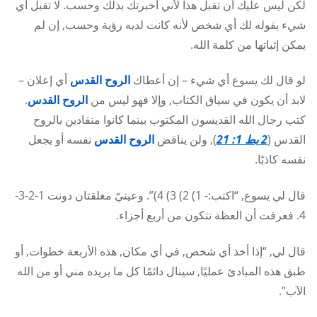
لكن ليس عليك أن تقبل هذا لأني أخبرتك بذلك وحسب. لا تقبل أي
شيء يقوله لك أي شخص لأنه كانت لديه رؤية وحسب, إن لم
يمكن إثباتها من كلمة الله.
لو قال لك يسوع أي شيء – إن أعطاك
الروح القدس
أي إعلان –
لابد أن يكون في سياق الكتاب, وإلا فهو ليس من
الروح القدس
.
كتب رجال الله القديسون المكتوب بينما كانوا منقادين بالروح
القدس (
2
بط 1: 21
), ولن يناقض
الروح القدس
نفسه أو يجعل
نفسه كاذبًا.
قال لي يسوع, “اكتب:- 1) 2) 3) 4)”. وعينيّ مغلقتان دونت 1-2-3-
4. فعرفت أن العظة تتكون من أربع أجزاء.
قال لي, “إذا أخذ أي شخص, في أي مكان, هذه الأربعة خطوات, أو
طبق هذه المبادئ عمليًا, سينال دائمًا كل ما يريده مني أو من الله
الآب”.