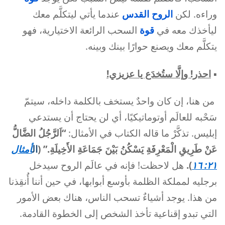
وراءه. لكن
الروح القدس
عندما يأتي ليتكلَّم معك
ليأخذك معه في
قوة
السحب الرائعة الاختيارية، فهو
يتكلَّم معك ويصنع حوارًا بينك وبينه.
▪︎
احذر! وإلَّا ستُخدَع يا عزيزي!
من هنا، إن كان واحدٌ يستخف بالكلمة داخله، سيتمّ
سَحْبه للعالَم أوتوماتيكيًا، أي لن يحتاج أن يستدعي
إبليس. تذكَّرْ ما قاله الكتاب في الأمثال:
“اَلرَّجُلُ الضَّالُّ
عَنْ طَرِيقِ الْمَعْرِفَةِ يَسْكُنُ بَيْنَ جَمَاعَةِ الأَخِيلَةِ.” (
ال
أمثال
٢١: ١٦
).
هل لاحظت! فإنه في عالَم الروح سيدخل
برجليه لمملكة الظلمة بأوسع أبوابها، في حين أننا أُنقِذنا
من هذا. يوجد أشياءٌ تسحب الناس، هناك بعض الأمور
التي تبدو إقناعية تأخذ الشخص إلى الخطوة القادمة.