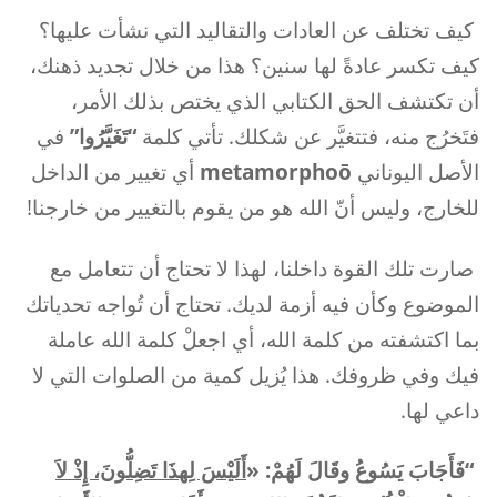
كيف تختلف عن العادات والتقاليد التي نشأت عليها؟
كيف تكسر عادةً لها سنين؟ هذا من خلال تجديد ذهنك،
أن تكتشف الحق الكتابي الذي يختص بذلك الأمر،
فتَخرُج منه، فتتغيَّر عن شكلك. تأتي كلمة
“تَغَيَّرُوا”
في
الأصل اليوناني
metamorphoō
أي تغيير من الداخل
للخارج، وليس أنّ الله هو من يقوم بالتغيير من خارجنا!
صارت تلك القوة داخلنا، لهذا لا تحتاج أن تتعامل مع
الموضوع وكأن فيه أزمة لديك. تحتاج أن تُواجه تحدياتك
بما اكتشفته من كلمة الله، أي اجعلْ كلمة الله عاملة
فيك وفي ظروفك. هذا يُزيل كمية من الصلوات التي لا
داعي لها.
“
فَأَجَابَ يَسُوعُ وقَالَ لَهُمْ: «
أَلَيْسَ لِهذَا تَضِلُّونَ، إِذْ لاَ