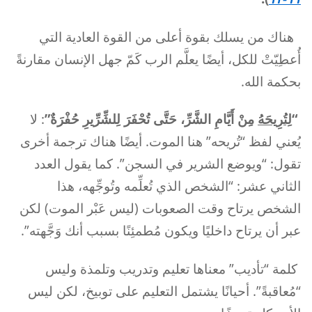
هناك من يسلك بقوة أعلى من القوة العادية التي
أُعطِيّتْ للكل، أيضًا يعلَّم الرب كَمّ جهل الإنسان مقارنةً
بحكمة الله.
“
لِتُرِيحَهُ
مِنْ أَيَّامِ الشَّرِّ، حَتَّى تُحْفَرَ لِلشِّرِّيرِ حُفْرَةٌ”
: لا
يُعني لفظ “تُريحه” هنا الموت. أيضًا هناك ترجمة أخرى
تقول: “ويوضع الشرير في السجن”. كما يقول العدد
الثاني عشر: “الشخص الذي تُعلِّمه وتُوجِّهه، هذا
الشخص يرتاح وقت الصعوبات (ليس عَبْر الموت) لكن
عبر أن يرتاح داخليًا ويكون مُطمئِنًا بسبب أنك وَجَّهته”.
كلمة “تأديب” معناها تعليم وتدريب وتلمذة وليس
“مُعاقبةً”. أحيانًا يشتمل التعليم على توبيخ، لكن ليس