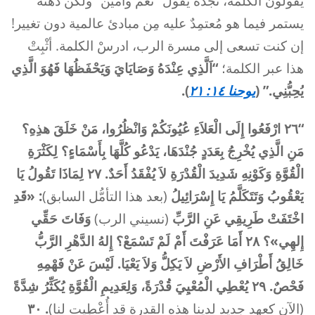
يقولون الكلمة، تجده يقول “نعم وآمين” ولكن ذهنه
يستمر فيما هو مُعتمِدٌ عليه مِن مبادئ عالمية دون تغيير!
إن كنت تسعى إلى مسرة الرب، ادرسْ الكلمة. أثْبِتْ
هذا عبر الكلمة؛
“اَلَّذِي عِنْدَهُ وَصَايَايَ وَيَحْفَظُهَا فَهُوَ الَّذِي
يُحِبُّنِي.” (
يوحنا ١٤: ٢١
).
“٢٦ ارْفَعُوا إِلَى الْعَلاَءِ عُيُونَكُمْ وَانْظُرُوا، مَنْ خَلَقَ هذِهِ؟
مَنِ الَّذِي يُخْرِجُ بِعَدَدٍ جُنْدَهَا، يَدْعُو كُلَّهَا بِأَسْمَاءٍ؟ لِكَثْرَةِ
الْقُوَّةِ وَكَوْنِهِ شَدِيدَ الْقُدْرَةِ لاَ يُفْقَدُ أَحَدٌ. ٢٧ لِمَاذَا تَقُولُ يَا
يَعْقُوبُ وَتَتَكَلَّمُ يَا إِسْرَائِيلُ
(بعد هذا التأمُّل السابق)
: «قَدِ
اخْتَفَتْ طَرِيقِي عَنِ الرَّبِّ
(نسيني الرب)
وَفَاتَ حَقِّي
إِلهِي»؟ ٢٨ أَمَا عَرَفْتَ أَمْ لَمْ تَسْمَعْ؟ إِلهُ الدَّهْرِ الرَّبُّ
خَالِقُ أَطْرَافِ الأَرْضِ لاَ يَكِلُّ وَلاَ يَعْيَا. لَيْسَ عَنْ فَهْمِهِ
فَحْصٌ. ٢٩ يُعْطِي الْمُعْيِيَ قُدْرَةً، وَلِعَدِيمِ الْقُوَّةِ يُكَثِّرُ شِدَّةً
(الآن كعهد جديد لدينا هذه القدرة قد أُعْطِيت لنا)
. ٣٠