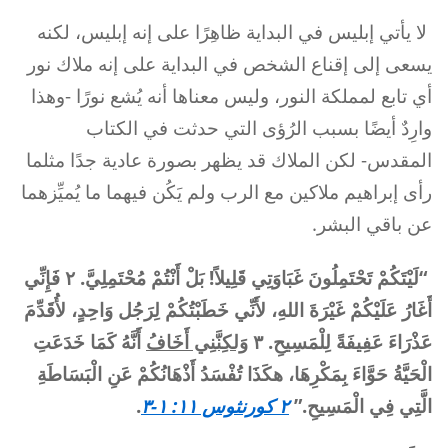
لا يأتي إبليس في البداية ظاهِرًا على إنه إبليس، لكنه
يسعى إلى إقناع الشخص في البداية على إنه ملاك نور
أي تابع لمملكة النور، وليس معناها أنه يُشع نورًا -وهذا
وارِدٌ أيضًا بسبب الرُؤى التي حدثت في الكتاب
المقدس- لكن الملاك قد يظهر بصورة عادية جدًا مثلما
رأى إبراهيم ملاكين مع الرب ولم يَكُن فيهما ما يُميِّزهما
عن باقي البشر.
“
لَيْتَكُمْ تَحْتَمِلُونَ غَبَاوَتِي قَلِيلاً! بَلْ أَنْتُمْ مُحْتَمِلِيَّ. ٢ فَإِنِّي
أَغَارُ عَلَيْكُمْ غَيْرَةَ اللهِ، لأَنِّي خَطَبْتُكُمْ لِرَجُل وَاحِدٍ، لأُقَدِّمَ
عَذْرَاءَ عَفِيفَةً لِلْمَسِيحِ. ٣
وَلكِنَّنِي أَخَافُ
أَنَّهُ كَمَا خَدَعَتِ
الْحَيَّةُ حَوَّاءَ بِمَكْرِهَا، هكَذَا تُفْسَدُ أَذْهَانُكُمْ عَنِ الْبَسَاطَةِ
الَّتِي فِي الْمَسِيحِ.”
٢ كورنثوس ١١: ١-٣
.