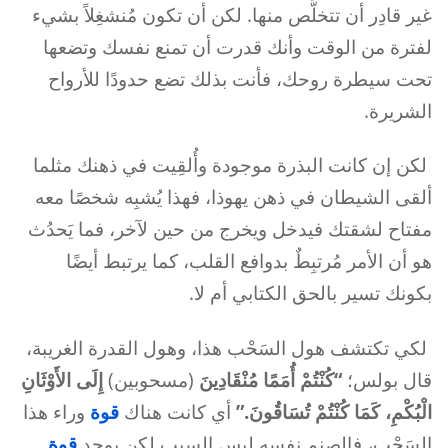
غير قادِر أن تتخلَّص منها. لكن أن تكون مُنشغِلاً بشيء
لفترة من الوقت وأنك قدرت أن تمنع نفسك وتضعها
تحت سيطرة روحك، فأنت بذلك تضع حدودًا للأرواح
الشريرة.
لكن إن كانت البذرة موجودة وأُلقِيت في ذهنك مثلما
ألقى الشيطان في ذهن يهوذا، فهذا يُشبِه شخصًا معه
مفتاح لشقتك فيدخل ويخرج من حين لآخر، فما يَحدُث
هو أن الأمر مُرتبِطٌ بدوافع القلب، كما يرتبط أيضًا
بكونك تسير بالحق الكتابي أم لا.
لكي تكتشف هول السَحْب هذا، وهول القدرة الغريبة،
قال بولس؛
“كُنْتُمْ أُمَمًا مُنْقَادِينَ
(مسحوبين)
إِلَى الأَوْثَانِ
الْبُكْمِ، كَمَا كُنْتُمْ تُسَاقُونَ.”
أي كانت هناك
قوة
وراء هذا
السَحْب، فالصنم نفسه ليس السبب لكن يوجد
قوة