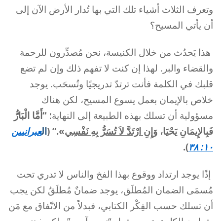
وتعرف الثلاث أشياء تلك التي بها تُدار الأرض الآن إلى
أن يأتي المسيح؟
هذا يَحدُث من خلال الكنيسة، نحن مُصدِّرون للرحمة
والقضاء والبر. لهذا إن كنت لا تفهم ذلك وإن لم تضع
قلبك في الكلمة فأنت ترتدّ تدريجيًا وتُسحَب. يوجد
خلاص بالإيمان بعمل يسوع المسيح، لكن هناك
مسؤولية أن تسلك بهذه الطبيعة إلى النهاية؛
“أَمَّا الْبَارُّ
فَبِالإِيمَانِ يَحْيَا،
وَإِنِ ارْتَدَّ لاَ تُسَرُّ بِهِ نَفْسِي
».” (
ال
عبرانيين
).
١٠: ٣٨
إذًا يوجد ارتداد ووقوع بهذا الفخ والناس لا تدري تحت
مُسمَى الضمان المُطلَق، يوجد ضمانٌ مُطلَقٌ لكن يجب
أن تسلك حسب الفِكْر الكتابي، فبدلاً من الاتّفاق مع مَن