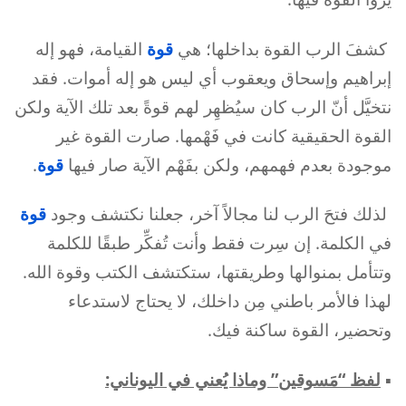
كشفَ الرب القوة بداخلها؛ هي
قوة
القيامة، فهو إله
إبراهيم وإسحاق ويعقوب أي ليس هو إله أموات. فقد
نتخيَّل أنّ الرب كان سيُظهِر لهم قوةً بعد تلك الآية ولكن
القوة الحقيقية كانت في فَهْمها. صارت القوة غير
موجودة بعدم فهمهم، ولكن بفَهْم الآية صار فيها
قوة
.
لذلك فتحَ الرب لنا مجالاً آخر، جعلنا نكتشف وجود
قوة
في الكلمة. إن سِرت فقط وأنت تُفكِّر طبقًا للكلمة
وتتأمل بمنوالها وطريقتها، ستكتشف الكتب وقوة الله.
لهذا فالأمر باطني مِن داخلك، لا يحتاج لاستدعاء
وتحضير، القوة ساكنة فيك.
▪︎
لفظ “مَسوقين” وماذا يُعني في اليوناني: