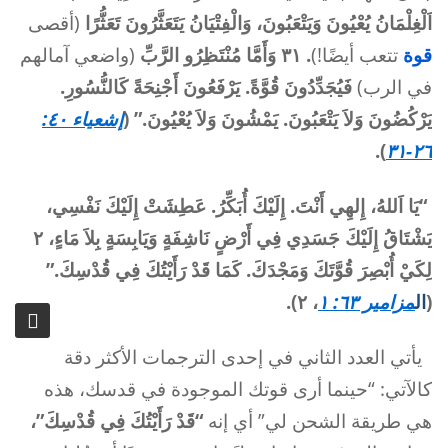
اَلْغِلْمَانُ يُعْيُونَ وَيَتْعَبُونَ، وَالْفِتْيَانُ يَتَعَثَّرُونَ تَعَثُّرًا
(أقصى
قوة
تتعب أيضًا!)
. ٣١ وَأَمَّا مُنْتَظِرُو الرَّبِّ
(واضعي آمالهم
في الرب)
فَيُجَدِّدُونَ قُوَّةً. يَرْفَعُونَ أَجْنِحَةً كَالنُّسُورِ.
يَرْكُضُونَ وَلاَ يَتْعَبُونَ. يَمْشُونَ وَلاَ يُعْيُونَ.” (
إشعياء ٤٠:
).
٢٦-٣١
“
يَا اَللهُ، إِلهِي أَنْتَ. إِلَيْكَ أُبَكِّرُ. عَطِشَتْ إِلَيْكَ نَفْسِي،
يَشْتَاقُ إِلَيْكَ جَسَدِي فِي أَرْضٍ نَاشِفَةٍ وَيَابِسَةٍ بِلاَ مَاءٍ، ٢
لِكَيْ أُبْصِرَ قُوَّتَكَ وَمَجْدَكَ. كَمَا قَدْ رَأَيْتُكَ فِي قُدْسِكَ.”
(
ال
مزامير ٦٣: ١
، ٢).
يأتي العدد الثاني في إحدى الترجمات الأكثر دقة
كالآتي: “حينما أرى قوتك الموجودة في قدسك، هذه
هي طريقة الشحن لي” أي إنه
“قَدْ رَأَيْتُكَ فِي قُدْسِكَ”،