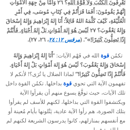
تَعْرِفُونَ الْكُتُبَ وَلاَ قُوَّةَ اللهِ
؟ ٢٦ وَأَمَّا مِنْ جِهَةِ الأَمْوَاتِ
إِنَّهُمْ يَقُومُونَ: أَفَمَا قَرَأْتُمْ فِي كِتَابِ مُوسَى، فِي أَمْرِ
الْعُلَّيْقَةِ، كَيْفَ كَلَّمَهُ اللهُ قَائِلاً: أَنَا إِلهُ إِبْرَاهِيمَ وَإِلهُ إِسْحَاقَ
وَإِلهُ يَعْقُوبَ؟ ٢٧
لَيْسَ هُوَ إِلهَ أَمْوَاتٍ بَلْ إِلهُ أَحْيَاءٍ. فَأَنْتُمْ
إِذًا تَضِلُّونَ كَثِيرًا!
»”. (
مرقس ١٢: ٢٤
، ٢٦، ٢٧).
تكمُن
قوة
الله في فَهْم الآيات: “
أَنَا إِلهُ إِبْرَاهِيمَ وَإِلهُ
إِسْحَاقَ وَإِلهُ يَعْقُوبَ؟ لَيْسَ هُوَ إِلهَ أَمْوَاتٍ بَلْ إِلهُ أَحْيَاءٍ.
فَأَنْتُمْ إِذًا تَضِلُّونَ كَثِيرًا!”
لماذا الضلال يا تُرَى؟! لأنكم لا
تفهمون الآية التي تحوي
قوة
بداخلها. تكمُن القوة داخل
تلك الآيات، حيث توقَّعَ يسوع منهم أن يقرأوا الآية
ويكتشفوا القوة التي بداخلها، لكنهم للأسف لم يقرأوا
بتلك الصورة، هم رأوا الآية عادية، يَتْلونها بأيام مُعينة أو
مع أنفسهم بمنازلهم، كانوا يدرسون الشريعة لكنهم لم
يروا القوة فيها.