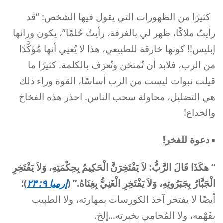
كثيرًا من الظهورات التي يقول فيها الشخص: “قد
رأيتُ ملاكًا، ظهر لي بالغرفة، رأيتُ حُلمًا”، يكون ورائها
إبليس!! كونها خارقة للطبيعي، هذا لا يُعنِي أنها مُؤكَّدًا
من الرب، فلابد أن تُمتحَن وتُعرَف بالكلمة. كثيرًا ما
قيلت نبوات ليست من الرب أساسًا، القوة وراء ذلك
هي التضليل، محاولة سحب الناس. احذر هذه الفخاخ
والخداع!
▪︎
دعوة للفخر!
”
هكَذَا قَالَ الرَّبُّ: لاَ يَفْتَخِرَنَّ الْحَكِيمُ بِحِكْمَتِهِ، وَلاَ يَفْتَخِرِ
الْجَبَّارُ بِجَبَرُوتِهِ، وَلاَ يَفْتَخِرِ الْغَنِيُّ بِغِنَاهُ.” (
إرميا ٩: ٢٣
)؛
أيضًا لا يفتخر آخذ الكورسات بمهارته، ولا الطبيب
بفَهْمه، ولا المُحامِي بخبرته…إلخ.