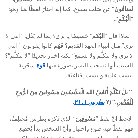
تُسَاقُونَ
” عن صَلْب يسوع. كما إنه اختارَ لفظًا هنا وهو:
“الْبُكْمِ”.
لماذا قال “
البُكم
” خصيصًا يا ترى؟ لِما لم يَقُل: “التي لا
ترى” مثل أنبياء العهد القديم؟ فَهُم كانوا يقولون: “التي
لا ترى ولا تتكلَّم ولا تسمع” لكنه اختارَ تحديدًا “لا تتكلَّم”؟
السبب أنها تسحب البشر بصورة فيها
قوة
سِحْرية
ليست عادية وليست إقناعيّة.
”
بَلْ تَكَلَّمَ أُنَاسُ اللهِ الْقِدِّيسُونَ
مَسُوقِينَ مِنَ الرُّوحِ
الْقُدُسِ
.” (٢
بطرس ١: ٢١
.
لاحظ أنّ لفظ “
مَسُوقِينَ
” الذي ذَكرَه بطرس مُختلِفٌ،
فهو لفظٌ فيه طوع واختيار وأنّ الشخص بدأ يُخضِع