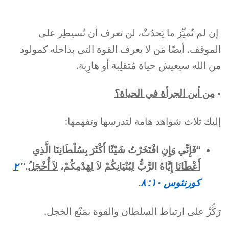
إن لم تُميِّز ما يَحدُثْ، لن تعرف أن تُسيطِر على
الموقف. أيضًا مَن لا يعرف القوة التي بداخله كمولود
من الله سيعيش حياة مُتقلِبة أو هارِبة.
▪︎
مِن أين الجرأة في الحياة؟
إليك ثلاث شواهد هامة لتدرسها وتفهمها:
“فَإِنِّي وَإِنِ
افْتَخَرْتُ
شَيْئًا أَكْثَرَ
بِسُلْطَانِنَا الَّذِي
أَعْطَانَا
إِيَّاهُ الرَّبُّ لِبُنْيَانِكُمْ لاَ لِهَدْمِكُمْ،
لاَ أُخْجَلُ
.”
٢
كورنثوس ١٠: ٨
.
رَكِّزْ على ارتباط السلطان والقوة بمَنْع الخجل.