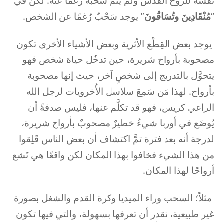
نفسه للروح القدس ولم يتمّ سَحْبه رُغمًا عنه. لكن في
“
مُنْقَادِينَ وتُسَاقُونَ
” يوجد سَحْبٌ رُغمًا عن الشخص.
يوجد بعض القِطْع الأثرية وبعض الأشياء الأخرى تكون
مصحوبة بأرواح شريرة، حين تدخُل حياة شخص فهو
يتحوَّل بالتدريج إلى شخصٍ آخر، حيث إنها مصحوبة
بأرواح. لهذا مَن سَمِعَ سلاسل الأُخرويات لرجل الله
الراعي كريس، فهو قد تكلَّم عنها، فليس صدفةً أن
يُوضَع في أوربا شيءٌ خطيرٌ مصحوبٌ بأرواح شريرة،
لدرجة أنه بعد فترة تمَّ اكتشاف أن بعض الناس قَلِقوا
من هذا الشيء فخافوا بهذا المكان لكن واقعًا هي تَشع
أرواحًا لهذا المكان.
مثلاً؛ السحب وراء الميديا وكرة القدم والشغل بصورة
غير طبيعية، تقدر أن تعرفها بسهولة، والتي فيها تكون