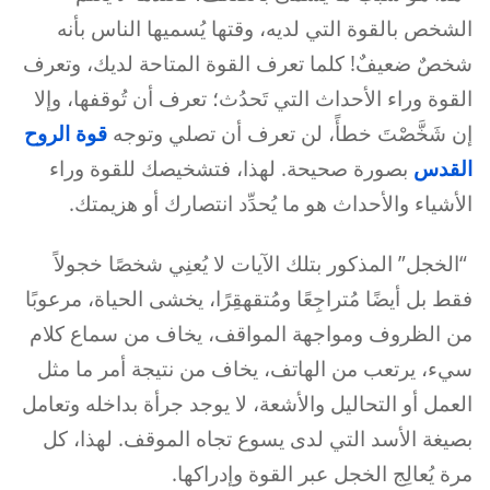
الشخص بالقوة التي لديه، وقتها يُسميها الناس بأنه
شخصٌ ضعيفٌ! كلما تعرف القوة المتاحة لديك، وتعرف
القوة وراء الأحداث التي تَحدُث؛ تعرف أن تُوقفها، وإلا
إن شَخَّصْتَ خطأً، لن تعرف أن تصلي وتوجه
قوة
الروح
القدس
بصورة صحيحة. لهذا، فتشخيصك للقوة وراء
الأشياء والأحداث هو ما يُحدِّد انتصارك أو هزيمتك.
“الخجل” المذكور بتلك الآيات لا يُعنِي شخصًا خجولاً
فقط بل أيضًا مُتراجِعًا ومُتقهقِرًا، يخشى الحياة، مرعوبًا
من الظروف ومواجهة المواقف، يخاف من سماع كلام
سيء، يرتعب من الهاتف، يخاف من نتيجة أمر ما مثل
العمل أو التحاليل والأشعة، لا يوجد جرأة بداخله وتعامل
بصيغة الأسد التي لدى يسوع تجاه الموقف. لهذا، كل
مرة يُعالِج الخجل عبر القوة وإدراكها.