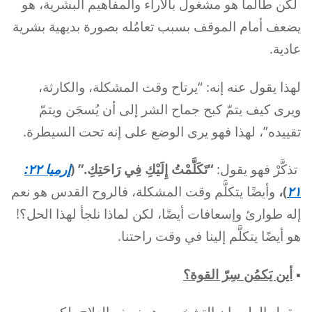
لكن طالما هو مشغول بالآراء والمفاهيم البشرية، هو
يضعف أمام الموقف بسبب تعامُله بصورة بديهية بشرية
عادية.
لهذا يقول عنه إنه: “يرتاح وقت المشكلة، والكارثة،
ويرى كيف يتمّ كبح جماح الشر إلى أن يُسجَن ويتمّ
تقييده”، لهذا فهو يرى الوضع على إنه تحت السيطرة.
تذكَّرْ فهو يقول:
“تَكَلَّمْتُ إِلَيْكِ فِي رَاحَتِكِ.” (
إرميا ٢٢:
٢١
)،
وأيضًا يتكلَّم وقت المشكلة، فالروح القدس هو نعم
إله طوارئ وإسعافات أيضًا، لكن لماذا نلجأ لهذا الحل؟!
هو أيضًا يتكلَّم إلينا في وقت راحتنا.
▪︎
أين يَكمُن سِرّ القوة؟
يقول الطب إن التشخيص هو نصف العلاج، لكن