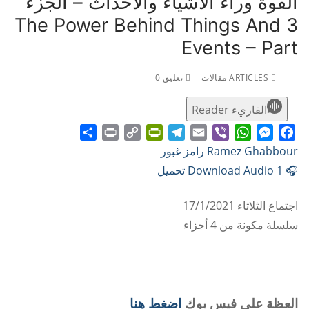
القوة وراء الأشياء والأحداث – الجزء
3 The Power Behind Things And
Events – Part
ARTICLES مقالات
تعليق 0
القاريء Reader
Share
Print
PrintFriendly
Copy
Telegram
Email
WhatsApp
Viber
Messenger
Facebook
Ramez Ghabbour رامز غبور
Link
🎧 Download Audio 1 تحميل
اجتماع الثلاثاء 17/1/2021
سلسلة مكونة من 4 أجزاء
العظة على فيس بوك
اضغط هنا