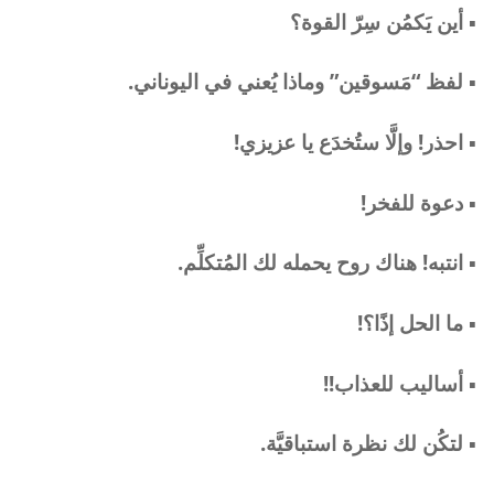
▪︎ أين يَكمُن سِرّ القوة؟
▪︎ لفظ “مَسوقين” وماذا يُعني في اليوناني.
▪︎ احذر! وإلَّا ستُخدَع يا عزيزي!
▪︎ دعوة للفخر!
▪︎ انتبه! هناك روح يحمله لك المُتكلِّم.
▪︎ ما الحل إذًا؟!
▪︎ أساليب للعذاب!!
▪︎ لتكُن لك نظرة استباقيَّة.