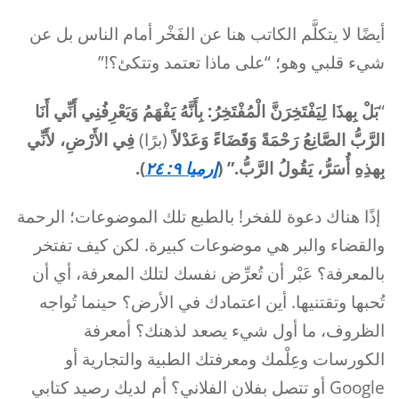
أيضًا لا يتكلَّم الكاتب هنا عن الفَخْر أمام الناس بل عن
شيء قلبي وهو؛ “على ماذا تعتمد وتتكئ؟!”
“
بَلْ بِهذَا لِيَفْتَخِرَنَّ الْمُفْتَخِرُ: بِأَنَّهُ يَفْهَمُ وَيَعْرِفُنِي أَنِّي أَنَا
الرَّبُّ الصَّانِعُ رَحْمَةً وَقَضَاءً وَعَدْلاً
(برًا)
فِي الأَرْضِ، لأَنِّي
بِهذِهِ أُسَرُّ، يَقُولُ الرَّبُّ.” (
إرميا ٩: ٢٤
).
إذًا هناك دعوة للفخر! بالطبع تلك الموضوعات؛ الرحمة
والقضاء والبر هي موضوعات كبيرة. لكن كيف تفتخر
بالمعرفة؟ عَبْر أن تُعرِّض نفسك لتلك المعرفة، أي أن
تُحبها وتقتنيها. أين اعتمادك في الأرض؟ حينما تُواجه
الظروف، ما أول شيء يصعد لذهنك؟ أمعرفة
الكورسات وعِلْمك ومعرفتك الطبية والتجارية أو
Google أو تتصل بفلان الفلاني؟ أم لديك رصيد كتابي