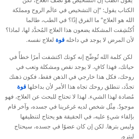
الكتاب يقول: “إن التشخيص في عالَم الروح ومملكة
الله هو العلاج” ما الفرق إذًا؟ في الطب، طالما
اُكتُشِفت المشكلة يضعون هذا العلاج المُحدَّد لها، لماذا؟
لأن المرض لا يوجد في داخله
قوة
لعلاج نفسه.
لكن كلمة الله تُوضِّح إنه كونك اكتشفت أمرًا خطأً في
حياتك، فهذا كافٍ. لا يوجد نقص ومشكلة وتعب في
روحك، فكل هذا خارجي في الذهن فقط، فكون ذهنك
تجدَّد، تنطلق روحك تجاه هذا الأمر لأن بداخلها
قوة
مُضادة لهذا الشيء. لهذا لا تحتاج للبحث عن العلاج، فهو
موجودٌ. مِثْل شخص لديه غرغرينا في جسده، وآخر قام
بإلقاء شيءٍ عليه، في الحقيقة هو يحتاج لتنظيفها
وليس بترها. لكن إن كان عضوًا في جسده، سيحتاج
لبتره.