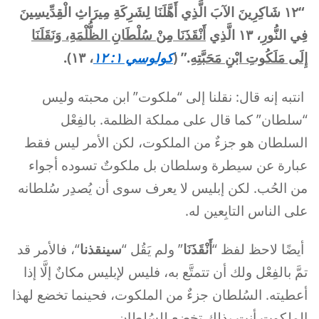
“
١٢ شَاكِرِينَ الآبَ الَّذِي أَهَّلَنَا لِشَرِكَةِ مِيرَاثِ الْقِدِّيسِينَ
فِي النُّورِ، ١٣ الَّذِي
أَنْقَذَنَا مِنْ سُلْطَانِ الظُّلْمَةِ، وَنَقَلَنَا
إِلَى مَلَكُوتِ ابْنِ مَحَبَّتِهِ
.” (
كولوسي ١: ١٢
، ١٣).
انتبه إنه قال: نقلنا إلى “ملكوت” ابن محبته وليس
“سلطان” كما قال على مملكة الظلمة. بالفِعْل
السلطان هو جزءٌ من الملكوت، لكن الأمر ليس فقط
عبارة عن سيطرة وسلطان بل ملكوتٌ تسوده أجواء
من الحُب. لكن إبليس لا يعرف سوى أن يُصدِر سُلطانه
على الناس التابِعين له.
أيضًا لاحظ لفظ “
أَنْقَذَنَا
” ولم يَقُل “
سينقذنا
“، فالأمر قد
تمَّ بالفِعْل ولك أن تتمتَّع به، فليس لإبليس مكانٌ إلَّا إذا
أعطيته. السُلطان جزءٌ من الملكوت، فحينما تخضع لهذا
الملكوت أنت بذلك تخضع للسُلطان.