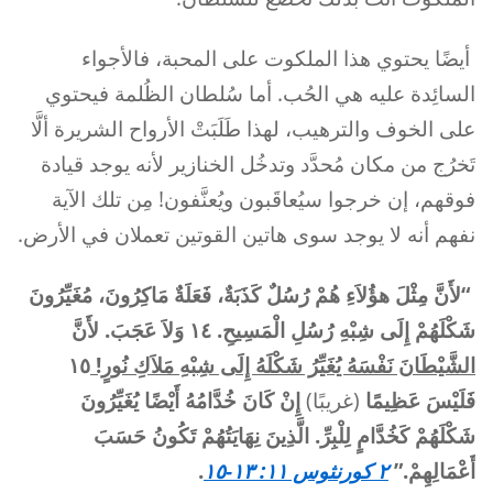
أيضًا يحتوي هذا الملكوت على المحبة، فالأجواء
السائِدة عليه هي الحُب. أما سُلطان الظُلمة فيحتوي
على الخوف والترهيب، لهذا طَلَبَتْ الأرواح الشريرة ألَّا
تَخرُج من مكان مُحدَّد وتدخُل الخنازير لأنه يوجد قيادة
فوقهم، إن خرجوا سيُعاقَبون ويُعنَّفون! مِن تلك الآية
نفهم أنه لا يوجد سوى هاتين القوتين تعملان في الأرض.
“
لأَنَّ مِثْلَ هؤُلاَءِ هُمْ رُسُلٌ كَذَبَةٌ، فَعَلَةٌ مَاكِرُونَ، مُغَيِّرُونَ
شَكْلَهُمْ إِلَى شِبْهِ رُسُلِ الْمَسِيحِ. ١٤ وَلاَ عَجَبَ. لأَنَّ
الشَّيْطَانَ نَفْسَهُ يُغَيِّرُ شَكْلَهُ إِلَى شِبْهِ مَلاَكِ نُورٍ!
١٥
فَلَيْسَ عَظِيمًا
(غريبًا)
إِنْ كَانَ خُدَّامُهُ أَيْضًا يُغَيِّرُونَ
شَكْلَهُمْ كَخُدَّامٍ لِلْبِرِّ. الَّذِينَ نِهَايَتُهُمْ تَكُونُ حَسَبَ
أَعْمَالِهِمْ.”
٢ كورنثوس ١١: ١٣-١٥
.