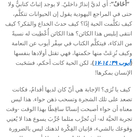
“أَخَافُ”
: أي لديَّ إنذارٌ داخليٌ. لا يوجد إثباتٌ كتابيٌّ ولا
حتى في المراجع اليهودية يقول إن الحيوانات تتكلَّم،
كيف تكلَّمت الحية إذًا؟ كيف حدثَ الخداع والمَكر؟ كيف
انتقى إبليس هذا الكائن؟ هذا الكائن أُعْطِيت له نسبةً
من الذكاء، فيتكلَّم الكتاب في سِفْر أيوب عن النعامة
وكيف نُزِعَتْ منها حكمتها، فهي تقتل أولادها بنفسها
(
أيوب ٣٩: ١٤-١٧
)
، لكن الحية كانت أحكم، فسَحَبت
الإنسان بمكرها!
كيف يا تُرَى؟ الإجابة هي أنّ كان لديها أقدامٌ، فكانت
تصعد على تلك الشجرة وتسحب ذهن حواء. هذا ليس
معناه أن حواء أصبحت إنسانًا ساقِطًا بهذا الوقت -وقت
تجربة الحيَّة له- أن تُجرَّب مثلما جُرِّبَ يسوع هذا لا يُعنِي
وقوعك بالشيء، فإتيان الفِكْرة لذهنك ليس بالضرورة