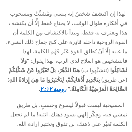
لهذا إن اكتشفَ شخصٌ إنه ينسى ومُشتَّتٌ ومسحوب
في أفكاره طوال الوقت، لا يحتاج فقط إلَّا أن يكتشف
هذا ويعترف به فقط، ويبدأ بالاكتشاف مِن الكلمة أن
القوة الروحية داخله قادِرة على كبح جماح ذلك الشيء،
ما عليه إلّا أنْ يُطلِق القوة عَبْر فَهْم الكلمة، لهذا
فالتشخيص هو العلاج لدى الرب، لهذا يقول:
“وَلاَ
تُشَاكِلُوا
(تتشبَّهوا ب)
هذَا الدَّهْرَ، بَلْ تَغَيَّرُوا عَنْ شَكْلِكُمْ
(عن طريق)
بِتَجْدِيدِ أَذْهَانِكُمْ، لِتَخْتَبِرُوا مَا هِيَ إِرَادَةُ اللهِ:
الصَّالِحَةُ الْمَرْضِيَّةُ الْكَامِلَةُ.”
رومية ١٢: ٢
.
المسيحية ليست قبولاً ليسوع وحسبٍ، بل طريق
تمشي فيه، وفِكْر إلهي يسود ذهنك. انتبه! ما لم تجعل
الكلمة تَعبُر على ذهنك، لن تذوق وتختبر إرادة الله.