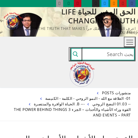
لتجاوز
الحق المغير للحياة LIFE
لى
CHANGING TRUTH
لمحتوى
اعرف الحقيقة التي تجعلك حراً KNOW THE TRUTH THAT MAKES
YOU FREE
البحث
عن:
منشورات POSTS
01- العلاقة مع الله - النمو الروحي - الكلمة - الكنيسة
-- 01.03 النضج الروحي
--- B. الحياة الوافرة والمنتصرة
القوة وراء الأشياء والأحداث – الجزء 3 THE POWER BEHIND THINGS
AND EVENTS – PART