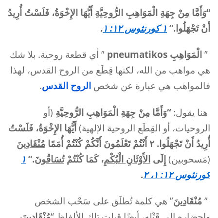
“
وَأَمَّا مِنْ جِهَةِ الْمَوَاهِبِ الرُّوحِيَّةِ أَيُّهَا الإِخْوَةُ، فَلَسْتُ أُرِيدُ
أَنْ تَجْهَلُوا.”
١ كورنثوس ١٢: ١
.
”
الْمَوَاهِبِ
pneumatikos
” أي قطعة روحية. بلا شك
هي مواهب من الله، لكنها قِطَع من الروح القدس، لهذا
فالمواهب هي عبارة عن شخص
الروح القدس
.
هنا يقول:
“وَأَمَّا مِنْ جِهَةِ الْمَوَاهِبِ الرُّوحِيَّةِ
(أو
الروحيات، أو القِطَع الروحية الإلهية)
أَيُّهَا الإِخْوَةُ، فَلَسْتُ
أُرِيدُ أَنْ تَجْهَلُوا. ٢ أَنْتُمْ تَعْلَمُونَ أَنَّكُمْ كُنْتُمْ أُمَمًا
مُنْقَادِينَ
(مَسحوبين)
إِلَى
الأَوْثَانِ الْبُكْمِ
، كَمَا كُنْتُمْ
تُسَاقُونَ
.”
١
كورنثوس ١٢: ١، ٢
.
”
مُنْقَادِينَ
” هي كلمة تُطلَق على سَحْب الشخص
وإحضاره إلى قَتْله، أيضًا قيلت تلك الألفاظ “
مُنْقَادِينَ،