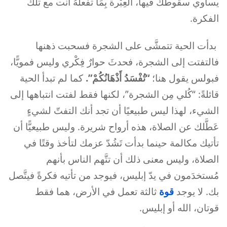
يساوي سقوطك فيها، العِبْرة بِمَا تفعلهُ أنت مع تلك
الفكرة.
بدأت الحية تتمشَّى على الشجرة فسحبت ذهنها
فالتفتت إلى الشجرة، فحدثَ حوارٌ فِكْري وليس فمويًّا،
فبولس يقول هنا؛
“تُفْسَدُ أَذْهَانُكُمْ”.
كما لم تبدأ الحية
قائلةً: “كُلي مِن الشجرة”، لكنها فقط لفتت انتباهها إلى
الشيء، لهذا ليس طبيعيًا أن تجد أنك التفتّ لشيءٍ
عَطَّلك عن الصلاة، هذه أرواح شريرة. وليس طبيعيًّا أن
تأتيك مكالمة حينما بدأت تَشُدّ عزمك لتأخذ وقتًا في
الصلاة، وليس معنى ذلك أن تتَّهم الناس بأنهم
مُستخدَمون في يدّ إبليس، فيوجد من تأتيه فكرةً فيتَّصل
بك. لا يوجد
قوة
ثالثة تعمل في الأرض، هما فقط
قوتان، الله أو إبليس.