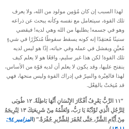
لهذا السبب إن كان مُؤمِن مولود من الله، ولا يعرف
تلك القوة، سيتعامل مع نفسه وكأنه يبحث عن ذراعه
وهو في جسمه! يطلبها من الله وهي لديه! فيقضي
سنينًا مُعتقِدًا إنه كونه يسقط سقوطًا مُتكرَّرًا في شيءٍ
مُعيَّنٍ ويفشل في عمله وفي حياته، إذًا هو ليس لديه
تلك القوة! لكن هذا غير سليم، واقعًا هو لا يعلم كيف
ينفتح عليها، وقد يكون لا يعلم أن لديه قوّة من الأساس،
لهذا فالعِبْرة والسِرّ في إدراك القوة وليس منحها، فهي
قد مُنِحَتْ بالفِعْل.
“
١١ الرَّبُّ يَعْرِفُ أَفْكَارَ الإِنْسَانِ أَنَّهَا بَاطِلَةٌ. ١٢ طُوبَى
لِلرَّجُلِ الَّذِي تُؤَدِّبُهُ يَا رَبُّ، وَتُعَلِّمُهُ مِنْ شَرِيعَتِكَ ١٣
لِتُرِيحَهُ
مِنْ أَيَّامِ الشَّرِّ، حَتَّى تُحْفَرَ لِلشِّرِّيرِ حُفْرَةٌ
.” (
ال
مزامير ٩٤:
).
١١-١٣