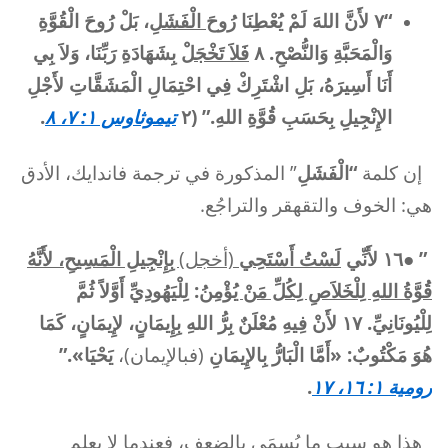
“٧ لأَنَّ اللهَ لَمْ يُعْطِنَا
رُوحَ الْفَشَلِ
، بَلْ رُوحَ الْقُوَّةِ
وَالْمَحَبَّةِ وَالنُّصْحِ. ٨
فَلاَ تَخْجَلْ
بِشَهَادَةِ رَبِّنَا، وَلاَ بِي
أَنَا أَسِيرَهُ، بَلِ اشْتَرِكْ فِي احْتِمَالِ الْمَشَقَّاتِ لأَجْلِ
الإِنْجِيلِ بِحَسَبِ قُوَّةِ اللهِ.” (٢
تيموثاوس ١: ٧، ٨
.
إن كلمة
“الْفَشَلِ
” المذكورة في ترجمة فاندايك، الأدق
هي: الخوف والتقهقر والتراجُع.
” ●
١٦
لأَنِّي
لَسْتُ أَسْتَحِي
(أخجل)
بِإِنْجِيلِ الْمَسِيحِ، لأَنَّهُ
قُوَّةُ اللهِ لِلْخَلاَصِ لِكُلِّ مَنْ يُؤْمِنُ
: لِلْيَهُودِيِّ أَوَّلاً ثُمَّ
لِلْيُونَانِيِّ. ١٧ لأَنْ فِيهِ مُعْلَنٌ بِرُّ اللهِ بِإِيمَانٍ، لإِيمَانٍ، كَمَا
هُوَ مَكْتُوبٌ: «أَمَّا الْبَارُّ بِالإِيمَانِ
(فبالإيمان)،
يَحْيَا».”
رومية ١: ١٦، ١٧
.
هذا هو سبب ما يُسمَى بالضعف، فعندما لا يعلم