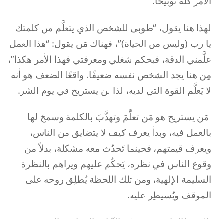
الأمر كله توبيخًا.
لهذا هنا يقول، “طوبى للشخص الذي يتعلَّم من كلمتك
يا رب (وليس من الحياة)”، فهناك مَن يقول: “هذا العمل
علَّمني الدقة، فبحكم شغلي ومعرفتي فهذا الأمر هكذا”،
مِن هنا يجد الشخص نفسه ضعيفًا، واقعًا الضعف هو أنه
لا يَعلَّم القوة التي لديه، لذا لن يستريح في يوم الشر.
مَن يستريح هو مَن تعلَّمَ وتهذَّبَ بالكلمة وسمحَ لها
بالعمل فيه، وبدأ يعرف كيف لا يتضايق من الناس،
ويعرف قيمتهم، فحينما تَحدُث معه مشكلة، بدلاً من
وقوع الناس في نظره، يَحكُم عليهم ويراهم بالنظرة
السليمة الإلهية، ومن تلك اللحظة يُطلِق روحه على
الموقف ويُسيطِر عليه.