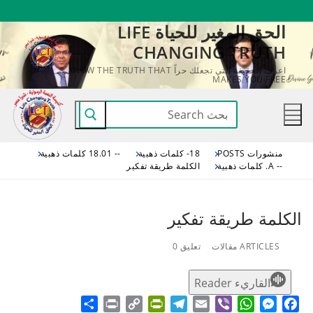
لتجاوز
الحق المغير للحياة LIFE
لى
CHANGING TRUTH
لمحتوى
اعرف الحقيقة التي تجعلك حراً KNOW THE TRUTH THAT
MAKES YOU FREE
البحث
عن:
منشورات POSTS
18- كلمات ذهبية
-- 18.01 كلمات ذهبية
-- A. كلمات ذهبية
الكلمة طريقة تفكير
الكلمة طريقة تفكير
ARTICLES مقالات
تعليق 0
القاريء Reader
Share
Print
PrintFriendly
Copy
Telegram
Email
WhatsApp
Viber
Messenger
Facebook