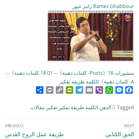
Link
Ramez Ghabbour رامز غبور
منشورات Posts
18- كلمات ذهبية
》
》
-- 18.01 كلمات ذهبية
》
--
A. كلمات ذهبية
》
الكلمة طريقة تفكير
Share
Print
PrintFriendly
Copy
Telegram
Email
WhatsApp
Viber
Messenger
Facebook
Link
Tagged
الذهن
،
الكلمة طريقة تفكير
،
تفكير
،
مقالات
تصفّح
PREVIOUS
NEXT
المقالات
Previous
Next
الحق الكتابي
طريقة عمل الروح القدس