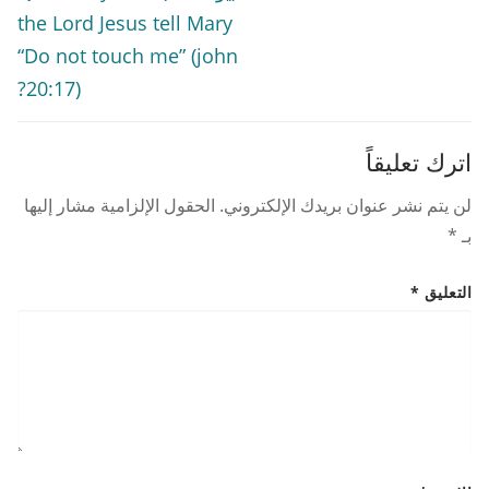
(يو١٧:٢٠)؟ Q&A: Why did
the Lord Jesus tell Mary
“Do not touch me” (john
20:17)?
اترك تعليقاً
لن يتم نشر عنوان بريدك الإلكتروني.
الحقول الإلزامية مشار إليها
بـ
*
التعليق
*