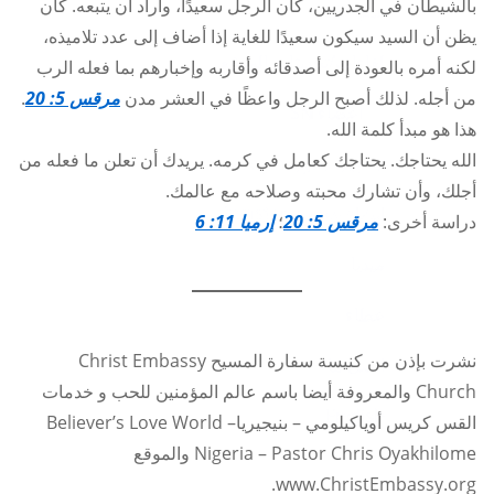
يتمكن الآخرون من سماعها. عندما شفى الرجل الممسوس
بالشيطان في الجدريين، كان الرجل سعيدًا، وأراد أن يتبعه. كان
يظن أن السيد سيكون سعيدًا للغاية إذا أضاف إلى عدد تلاميذه،
لكنه أمره بالعودة إلى أصدقائه وأقاربه وإخبارهم بما فعله الرب
من أجله. لذلك أصبح الرجل واعظًا في العشر مدن
مرقس 5: 20
.
هذا هو مبدأ كلمة الله.
الله يحتاجك. يحتاجك كعامل في كرمه. يريدك أن تعلن ما فعله من
أجلك، وأن تشارك محبته وصلاحه مع عالمك.
دراسة أخرى:
مرقس 5: 20
؛
إرميا 11: 6
نشرت بإذن من كنيسة سفارة المسيح Christ Embassy
Church والمعروفة أيضا باسم عالم المؤمنين للحب و خدمات
القس كريس أوياكيلومي – بنيجيرياBeliever’s Love World –
Nigeria – Pastor Chris Oyakhilome والموقع