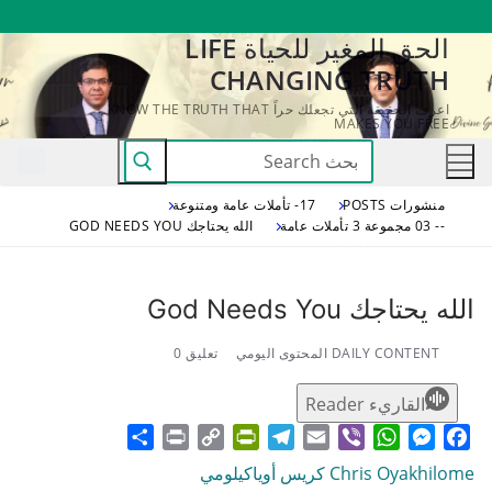
لتجاوز
الحق المغير للحياة LIFE
لى
CHANGING TRUTH
لمحتوى
اعرف الحقيقة التي تجعلك حراً KNOW THE TRUTH THAT
MAKES YOU FREE
البحث
عن:
منشورات POSTS
17- تأملات عامة ومتنوعة
-- 03 مجموعة 3 تأملات عامة
الله يحتاجك GOD NEEDS YOU
الله يحتاجك God Needs You
DAILY CONTENT المحتوى اليومي
تعليق 0
القاريء Reader
Share
Print
PrintFriendly
Copy
Telegram
Email
WhatsApp
Viber
Messenger
Facebook