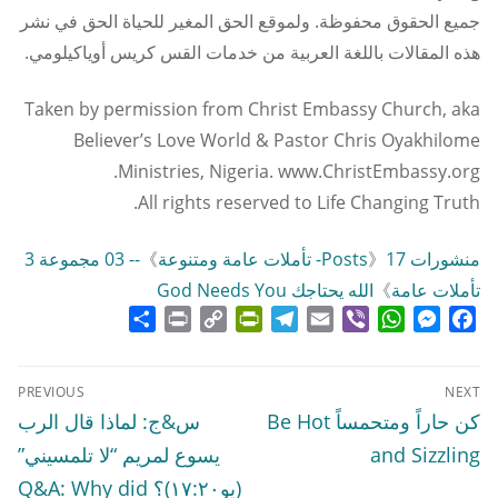
www.ChristEmbassy.org.
جميع الحقوق محفوظة. ولموقع الحق المغير للحياة الحق في نشر
هذه المقالات باللغة العربية من خدمات القس كريس أوياكيلومي.
Taken by permission from Christ Embassy Church, aka
Believer’s Love World & Pastor Chris Oyakhilome
Ministries, Nigeria. www.ChristEmbassy.org.
All rights reserved to Life Changing Truth.
منشورات Posts
17- تأملات عامة ومتنوعة
》
》
-- 03 مجموعة 3
تأملات عامة
》
الله يحتاجك God Needs You
Share
Print
PrintFriendly
Copy
Telegram
Email
WhatsApp
Viber
Messenger
Facebook
Link
تصفّح
PREVIOUS
NEXT
المقالات
Previous
Next
كن حاراً ومتحمساً Be Hot
س&ج: لماذا قال الرب
post:
post:
and Sizzling
يسوع لمريم “لا تلمسيني”