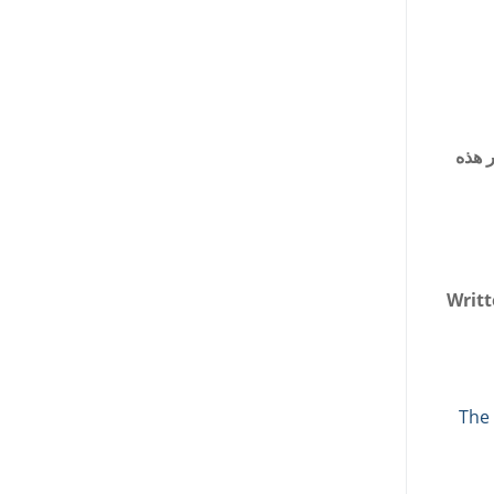
 هذه
Writt
ء 1 The Giving