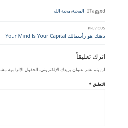
Share
Print
PrintFriendly
Copy
Telegram
Email
WhatsApp
Viber
Messenger
Facebook
Link
Tagged
المحبة
،
محبة الله
تصفّح
PREVIOUS
Previous
المقالات
ذهنك هو رأسمالك Your Mind Is Your Capital
post:
اترك تعليقاً
لن يتم نشر عنوان بريدك الإلكتروني.
الحقول الإلزامية مشار
التعليق
*