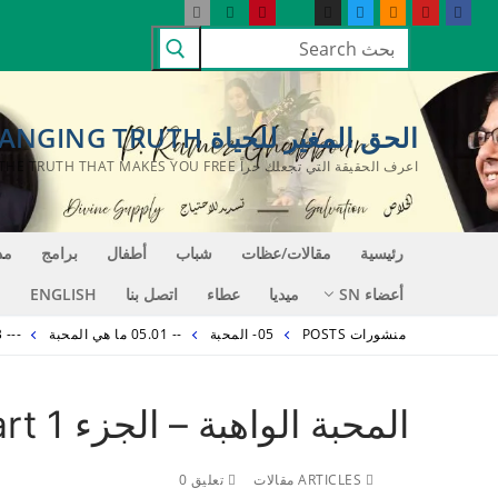
لتجاوز
البحث
لى
عن:
لمحتوى
الحق المغير للحياة LIFE CHANGING TRUTH
اعرف الحقيقة التي تجعلك حراً KNOW THE TRUTH THAT MAKES YOU FREE
رئيسية
مقالات/عظات
شباب
أطفال
برامج
مد
أعضاء SN
ميديا
عطاء
اتصل بنا
ENGLISH
منشورات POSTS
05- المحبة
-- 05.01 ما هي المحبة
--- B. خصائص محبة الله
المحبة الواهبة – الجزء 1 The Giving Love – Part
ARTICLES مقالات
تعليق 0