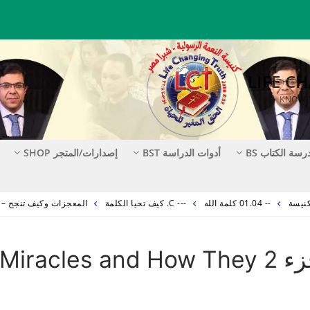
رسة الكتاب BS
أدوات الدراسة BST
إصدارات/المتجر SHOP
-- 01.04 كلمة الله
--- C. كيف تحيا الكلمة
المعجزات وكيف تنجح – الجزء 2 OW THEY SUCCEED – PART
المعجزات وكيف تنجح – الجزء 2 Miracles and How They