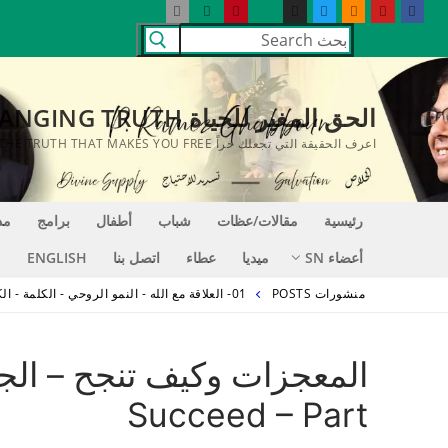
لتجاوز
البحث
لى
عن:
لمحتوى
الحق المغير للحياة LIFE CHANGING TRUTH
اعرف الحقيقة التي تجعلك حراً KNOW THE TRUTH THAT MAKES YOU FREE
رئيسية
مقالات/عظات
شباب
أطفال
برامج
مد
أعضاء SN
ميديا
عطاء
اتصل بنا
ENGLISH
منشورات POSTS
01- العلاقة مع الله - النمو الروحي - الكلمة - الكنيسة
Succeed – Part