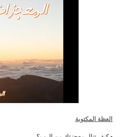
العظة المكتوبة
▪︎
كيف تنال معجزتك مِن الرب؟