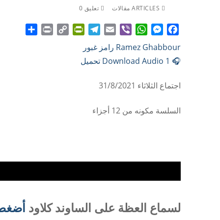
ARTICLES مقالات
تعليق 0
Share
Print
PrintFriendly
Copy
Telegram
Email
WhatsApp
Viber
Messenger
Facebook
Ramez Ghabbour رامز غبور
Link
🎧 Download Audio 1 تحميل
اجتماع الثلاثاء 31/8/2021
السلسة مكونه من 12 أجزاء
لسماع العظة على الساوند كلاود
أضغط 