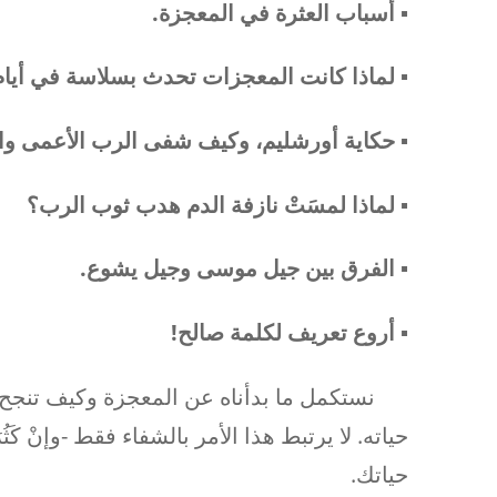
▪︎ أسباب العثرة في المعجزة.
▪︎
لماذا كانت المعجزات تحدث بسلاسة في أيا
▪︎ حكاية أورشليم، وكيف شفى الرب الأعمى وا
▪︎
لماذا لمسَتْ نازفة الدم هدب ثوب الرب؟
▪︎
الفرق بين جيل موسى وجيل يشوع.
▪︎ أروع تعريف لكلمة صالح!
نستكمل ما بدأناه عن المعجزة وكيف تنجح،
حياته. لا يرتبط هذا الأمر بالشفاء فقط -وإنْ ك
حياتك.