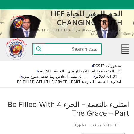
لتجاوز
الحق المغير للحياة LIFE
لى
CHANGING TRUTH
لمحتوى
اعرف الحقيقة التي تجعلك حراً KNOW THE TRUTH THAT
MAKES YOU FREE
البحث
عن:
منشورات POSTS
01- العلاقة مع الله - النمو الروحي - الكلمة - الكنيسة
-- 01.01 الخلاص
--- C. معنى الخلاص وما حققه يسوع بموته
امتلىء بالنعمة – الجزء 4 BE FILLED WITH THE GRACE – PART
امتلىء بالنعمة – الجزء 4 Be Filled With
The Grace – Part
ARTICLES مقالات
تعليق 0