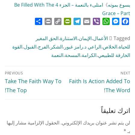
يسوع بموته
》
امتلىء بالنعمة – الجزء 4 Be Filled With The
Grace – Part
Share
Print
PrintFriendly
Copy
Telegram
Email
WhatsApp
Viber
Messenger
Facebook
Link
Tagged
الأعمال
،
الإيمان
،
الاستنارة
،
الحق المغير
للحياة
،
الخلاص
،
الراعي د.رامز غبور
،
الشكر
،
الفرح
،
القبول
،
القوة
الخارقة للطبيعي
،
الكرامة
،
المسحة
،
النعمة
تصفّح
PREVIOUS
NEXT
المقالات
Previous
Next
Take The Faith Way To
Faith Is Action Added To
post:
post:
The Top!
The Word!
اترك تعليقاً
لن يتم نشر عنوان بريدك الإلكتروني.
الحقول الإلزامية مشار إليها
بـ
*