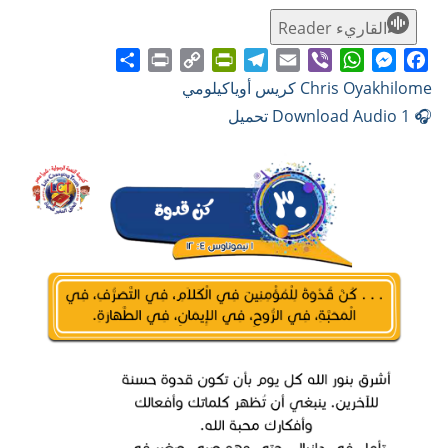
القاريء Reader
Share
Print
PrintFriendly
Copy
Telegram
Email
WhatsApp
Viber
Messenger
Facebook
Chris Oyakhilome كريس أوياكيلومي
Link
🎧 Download Audio 1 تحميل