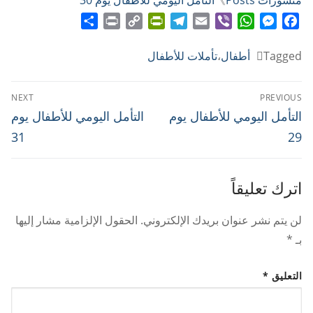
منشورات Posts
》
التأمل اليومي للأطفال يوم 30
Share
Print
PrintFriendly
Copy
Telegram
Email
WhatsApp
Viber
Messenger
Facebook
Link
Tagged
أطفال
،
تأملات للأطفال
تصفّح
NEXT
PREVIOUS
المقالات
Next
Previous
التأمل اليومي للأطفال يوم
التأمل اليومي للأطفال يوم
post:
post:
31
29
اترك تعليقاً
لن يتم نشر عنوان بريدك الإلكتروني.
الحقول الإلزامية مشار إليها
بـ
*
التعليق
*