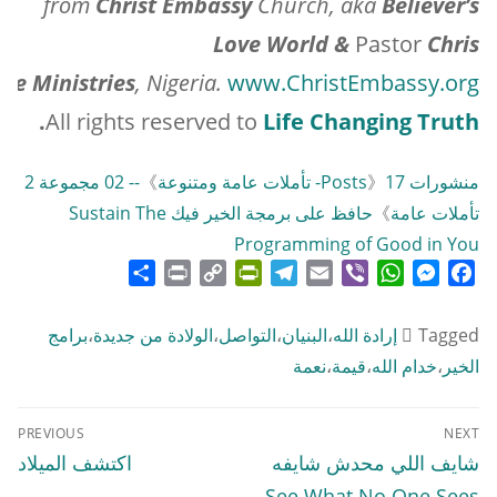
from
Christ
Embassy
Church, aka
Believer’s
Love World &
Pastor
Chris
me Ministries
, Nigeria.
www.ChristEmbassy.org
.
All rights reserved to
Life Changing Truth
منشورات Posts
17- تأملات عامة ومتنوعة
》
》
-- 02 مجموعة 2
تأملات عامة
》
حافظ على برمجة الخير فيك Sustain The
Programming of Good in You
Share
Print
PrintFriendly
Copy
Telegram
Email
WhatsApp
Viber
Messenger
Facebook
Link
Tagged
إرادة الله
،
البنيان
،
التواصل
،
الولادة من جديدة
،
برامج
الخير
،
خدام الله
،
قيمة
،
نعمة
تصفّح
PREVIOUS
NEXT
المقالات
Previous
Next
شايف اللي محدش شايفه
اكتشف الميلاد
post:
post:
See What No One Sees