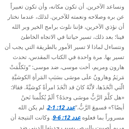
ونساعد الآخرين. أن تكون مكانه، وأن تكون تعبيراً
عن بره وصلاحه ونعمته للآخرين. لذلك، عندما نختار
أن نؤذي الآخرين، فإننا نلوث برامج الخير وبر الله
فينا؛ بعد ذلك، تسير حياتنا في الاتجاه الخاطئ
ونتساءل لماذا لا تسير الأمور بالطريقة التي يجب أن
تسير بها. مرة واحدة في الكتاب المقدس، تحدث
هارون ومريم، أخت موسى، ضد موسى: “وتَكلَّمَتْ
مَريَمُ وهارونُ علَى موسَى بسَبَبِ المَرأةِ الكوشيَّةِ
الّتي اتَّخَذَها، لأنَّهُ كانَ قد اتَّخَذَ امرأةً كوشيَّةً. فقالا:
«هل كلَّمَ الرَّبُّ موسَى وحدَهُ؟ ألَمْ يُكلِّمنا نَحنُ
أيضًا؟» فسمِعَ الرَّبُّ.”
عدد 12: 1-2
. لم يكن الله
مسروراً بما فعلوه
عدد 12: 6-9
. وكانت النتيجة أن
مريم أصيبت بالبرص بسبب حديثها الديني ضد