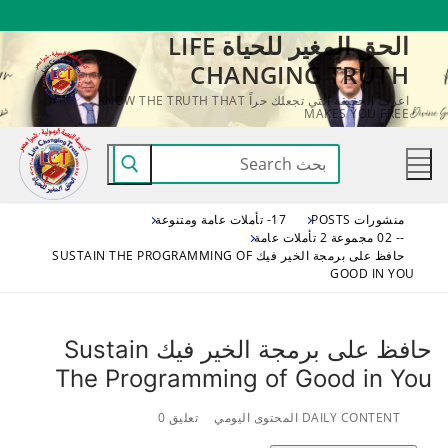
لتجاوز
الحق المغير للحياة LIFE
لى
CHANGING TRUTH
لمحتوى
اعرف الحقيقة التي تجعلك حراً KNOW THE TRUTH THAT
MAKES YOU FREE
البحث
عن:
منشورات POSTS
17- تأملات عامة ومتنوعة
-- 02 مجموعة 2 تأملات عامة
حافظ على برمجة الخير فيك SUSTAIN THE PROGRAMMING OF
GOOD IN YOU
حافظ على برمجة الخير فيك Sustain
The Programming of Good in You
DAILY CONTENT المحتوى اليومي
تعليق 0