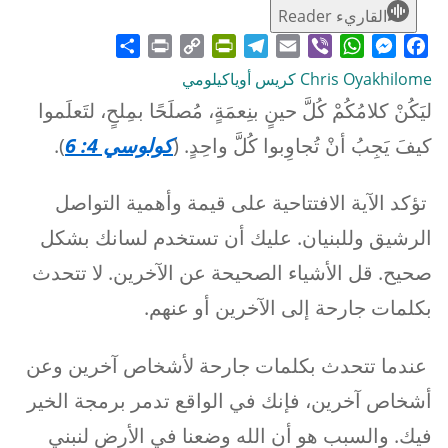
القاريء Reader
Share
Print
PrintFriendly
Copy
Telegram
Email
WhatsApp
Viber
Messenger
Facebook
Link
Chris Oyakhilome كريس أوياكيلومي
ليَكُنْ كلامُكُمْ كُلَّ حينٍ بنِعمَةٍ، مُصلَحًا بمِلحٍ، لتَعلَموا
كيفَ يَجِبُ أنْ تُجاوِبوا كُلَّ واحِدٍ. (
كولوسي 4: 6
).
تؤكد الآية الافتتاحية على قيمة وأهمية التواصل
الرشيق وللبنيان. عليك أن تستخدم لسانك بشكل
صحيح. قل الأشياء الصحيحة عن الآخرين. لا تتحدث
بكلمات جارحة إلى الآخرين أو عنهم.
عندما تتحدث بكلمات جارحة لأشخاص آخرين وعن
أشخاص آخرين، فإنك في الواقع تدمر برمجة الخير
فيك. والسبب هو أن الله وضعنا في الأرض لنبني