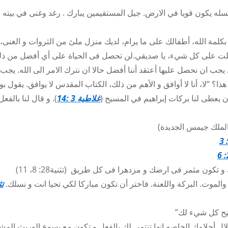
“هللويا. طوبى للرجل المتقي الرب المسرور جدا بوصاياه نسله يكون قويا في الارض. جيل المستقيمين يبارك‎. ‎
كلمة الله، أطفالك على ما يرام، لديك منزل ملئ من الثروات و الغنى،
ت على كل شيء، يا صديقي.لن تحصل فى الحياة على أي أفضل من ذل
ى يجب ان نحصل عليها أعتقد أننا أفضل حالا ان نترك الامر الى الله. يجب 
هذا؟ “لا، أنا لا أوافق و الأهم من ذلك، الكتاب المقدس لا يوافق. يقول 
ن يعطى لنا بركات إبراهيم في المسيح (
غلاطية 3 :14
). و قال لنا بالفع
لملك جيمس الجديدة)
تكون مثمر فى ارضك و مزدهرا فى كل طريق (تثنية28: 8، 11)
الموت. البركة واللعنة. فاختر أن تكون مباركا لكي تحيا انت و نسلك.
يح كل شيء لك”
ل أحلامك الخاصه انها تنتمي لك بالفعل و تكون مع يسوع الوريث المش