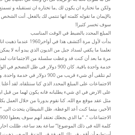
ولكن ما تختاره ان يكون لك ,ما تختاره ان تستقبله و تسم
بالإيمان ما تقوله كلمته انها تنتمي لك بالفعل. أنت الشخص 
سوف تخسر كثيرا!
المبلغ المحدد بالضبط في الوقت المناسب
بدأت لأول مرة أكتشف هذ
تعلمنا ما يكفي لسداد جبل من الديون الذي يبدو أنه لا يمكن ا
خدمة واحدة باقية. كان 900 دولار فى ظل التضخم في الواقع كانوا
لم نتلقى أي شيء قريب من 900 دولا
الاجتماعات على المبلغ المحدد الذي كنا سنتلقاه. لقد أعلنا إي
على الارض في اي شيء يطلبانه فانه يكون لهما من قبل ابي 
مثل عقد موقع مع الله. كنا نقوم بدورنا من خلال العمل بكل
الأخير، بينما كنت أعد الوعظة، ظل الشيطان يتحدث الى. “
كلمة الله فى ذلك الموضوع!” ساعة بعد ساعة، ظللت احار
أستطيع أن أقف في تلك الغرفة فى الفندق الصغير ذهبت ال