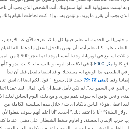
تع به ليست مسؤولية الله. انها مسؤليتك. أنت الشخص الذي يجب أن تأخذ
الذي يجب أن يقرر ما يريد، و تؤمن به… و إذا كنت تجاهلت القيام بذلك ,
ا في أواخر1960 عندما ذهبت انا و جلوريا الى الخدمة. لم نعلم حينها كل ما كنا نعرفه الآن عن الازدهار،
لتغلب عليه. كنا نتعلم أيضا أن نؤمن بالدخل لنفعل ما دعانا الله للقيام ب
مرة ما بعد أن كنت قد وعظت سلسلة من الاجتماعات لمدة ثلاث اسابيع في لويزيانا، و
مثل 6000
$ في الاقتصاد اليوم، و بالنسبة لنا كانت تبدو و كأنها
ر في خدمة واحدة. و في الطبيعى، بدا الوضع انه مستحيلا. و قد اتفقنا بالفعل قبل أن تبدأ
ماننا وفقا (ل
متى 18 :19
حيث قال يسوع: “اقول لكم ايضا ان اتفق اثنا
الذي في السموات.”. لم نكن نأمل فقط أن يأتي المال. لقد عقدنا اتفاق
مته، و نحن نؤمن انه سوف يتمم دوره. و مع ذلك، اليوم السابق لذلك الا
لقد أعطى هؤلاء الناس بالكاد اى شئ خلال هذه السلسلة الكاملة من
الاجتماعات “. “ما الذي يجعلك تعتقد أنهم سوف يعطوا 900 دولار الليلة؟” “أنا لا أعتقد ذلك،” أجبت. “أنا أعلم أنهم سوف يفعلوا ل
ب حرب الإيمان الحسنة، و اقاوم ضغط الشيطان على ذهني. عندما كنت
ى الخارج للتمشى و صليت في الروح و اعترفت بكلمة الله. و الوقت ك