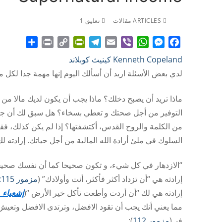
ARTICLES مقالات
تعليق 1
Share
Print
PrintFriendly
Copy
Telegram
Email
WhatsApp
Viber
Messenger
Facebook
Kenneth Copeland كينيث كوبلاند
Link
لدي بعض الأسئلة اريد أن أسألك اليوم إنها مهمة جدا لكل
ماذا تريد أن يصبح دخلك؟ ماذا يجب أن يكون لديك مالا 
التوفير من أجل صحتك و تعطي بسخاء؟ هل سبق لك أن 
من الكلمة والروح القدس، أكتشفتها؟ إذا لم يكن كذلك، فق
السلوك في ملئ أرادة الله المالية من أجل حياتك. إرادته ل
“الازدهار في كل شيء، و تكون صحيحا كما أن نفسك صحيحة
إرادته هي “أن تزداد أكثر فأكثر، أنت وأولادك” (
مزمور 115: 14
إرادته هي لك “أن أردت وأطعت تأكل خير الأرض “(
إشعياء 1 :19
مما يعني أنك يجب أن تقود الافضل، وترتدى الافضل وتعيش 
في(
مزمور 112
):