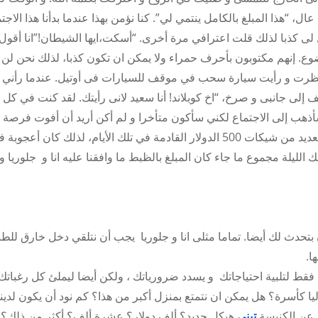
 “هذا المبلغ بالكامل ينتمي لي”. كنا نؤمن بهذا عندما بدأنا هذا الاجتم
 لى كذبا لذلك قلت اعترافي مرة أخرى. “أسكت،ايها الشيطان!”انا أقول.
ضوع. إنهم مكتوبون بأحرف حمراء ولا يمكن ان تكون كذبا، لذلك نحن لن
، نظرت و رأيت سيارة سحب في موقف للسيارات فى أوتيل. عندما رأني 
إلى جانبى و صرخ، “اخ كوبلاند! أنا سعيد لانى رأيتك. لقد كنت في كل
أذهب إلى الاجتماع لكني سأكون متأخرا و لم أكن أريد أن أفوت فرصة 
التقدمة! “ثم سلم لي شيكا بمبلغ 500 دولار. لم يكن لدينا العديد من شيكات 500 الدولار القادمة في تلك الأيام، لذلك كان
الليلة مجموع ما جاء كان المبلغ بالظبط ما وافقنا عليه انا و جلوريا و 
بتحدث لك أيضا. تماما مثلى انا و جلوريا يجب أن نتلقي دخل خارق للطب
ا.
 ليس فقط لتلبية احتياجاتك و يسدد ضرورياتك ، ولكن أيضا ليملئ كل رغباتك
يا كأسرة؟ هل يمكن ان نتمتع بمنزل أكبر من هذا؟ كم نود أن يكون لدين
 عن الكنيسة
تبنى
هيكل جديد؟ ألف دولار؟ عشرة ألف؟ أكثر من ذلك؟