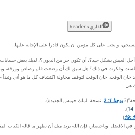
القاريء Reader
 مسيحي، و يجب على كل مؤمن ان يكون قادرا على الإجابة عليها.
من أجل العيش بشكل جيد؟، أن تكون حر من الديون؟، لديك بعض حسابات
جلست وفكرت في ذلك؟ هل سبق لك أن وضعت قلم رصاص وورقة، وبت
د حان الوقت. حان الوقت لتوقف محاولة اكتشاف كل ما هو أتي وتبدأ ج
ك هى
”(3
يوحنا 1: 2
، نسخة الملك جيمس الجديدة).
).
)
في الافضل. وباختصار، فإن الله يريد منك أن تظهر ما قاله الكتاب ال