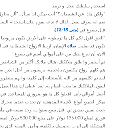
استخدم سلطتك لتحل و تربط
“ولكن ماذا عن الشيطان؟” أنت يمكن ان تسأل. “ألن يحاول
نعم انه سوف يفعل. لذلك لا تدعه يقوم بذلك.استخدام السلط
قال يسوع في (
متى 18:18
)،
“الحق اقول لكم كل ما تربطونه على الارض يكون مربوطا في
تكون قد صليت
صلاة
الإيمان، اربط الارواح الشيطانية فى 
الآن، أن تنزع يديك من على أموالي،أسم في يسوع “.
ثم أستمر و اطلق ملائكتك. هناك ملائكه أكثر من الشياطين
هم كلهم أرواح مكلفون بالخدمة، يرسلون من أجل الذين سيرثون 
لقد تم تكليفهم من الله للأستجابه إلى كلمته و انهم ينتظرو
ليقول لملائكتك ما يجب القيام به. لقد أعطى لك هذا العمل.
أجعل أموالي تأتى. افعلوا كل ما هو ضروري للمساعدة في جع
يمكن لجميع أنواع الأشياء المدهشة ان تحدث عندما تتحرك ا
حدث لقس صديق لي. قبل بضع سنوات، وجد نفسه في مأزق 
فوري لمبلغ 000 5
المشكلة إلى الرب، وتمسك بالكلمة، و أمن بالمبلغ الذي ي