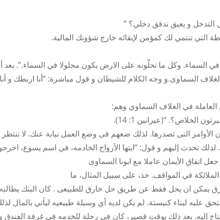
 التدخل و يعيق تدفق دخلي؟ ”
ة التي تنتمي لك كمؤمن لإبقائه خارج شؤونك المالية.
 السماء. وكل ما تحلّونه على الارض يكون محلولا في السماء.”. بعد أ
الغلاف السماوى.و وجه الكلام للشيطان و قول مباشرة: “أنا اربطك و أنا
 العاملة في الغلاف السماوي وهم:
الخلاص؟. “(عبرانين 1: 14).
ن الأوامر التى تصدرها. لذلك ضعهم فى وضع العمل نيابة عنك. لا تنتظر ا
 لذلك تحدث إليهم و قول: “ايتها الأرواح الخادمه، في اسم يسوع، اخرجوا
ل اتفاق الأيمان عاملا مع ابوىا السماوى
لملائكة في المواقف. خذ، على سبيل المثال، ما
يمكن ان يحل فقط عن طريق حل خارق للطبيعى . كان البنك يطالبه 
13 دولار على مبلغ 000 500 دولار المستحق عليه لبناء كنيستة. لم يكن لديه أي وسيلة طبيعيه ليأتي بالمال ل
حتاج إليه. بعد ذلك بوقت قصير، كان فى رحلة للخدمه في غرفة الفندق و