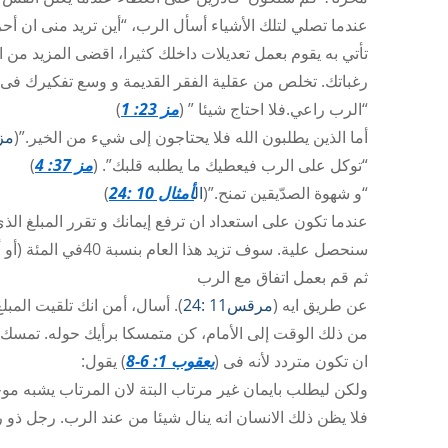
عندما تصلي لتلك الأشياء أسأل الرب، “أين تريد منى ان أحرك
تأتي به يقوم بعمل تعديلات داخلك كثيرا، اقضى المزيد من ال
رغباتك. تخلص من عقلية الفقر القديمة و وسع تفكيرك فى 
“الرب راعي.فلا احتاج شيئا ” (
مز 23: 1
)
أما الذين يطلبون الله فلا يحتاجون إلى شيء من الخير.”(
مزمو
“توكل على الرب فيعطيك ما يطلبه قلبك”. (
مز 37: 4
)
“و شهوة الصدّيقين تمنح.”(
ال
أمثال 10 :24
)
عندما تكون على استعداد ان ترفع إيمانك و تقرر المبلغ ا
سنحصل علية. سوف تزيد هذا العام بنسبة 40في المئة (أو أيا كان).
ثم قم بعمل اتفاق مع الرب
عن طريق ايه (
مرقس11 :24
). أسال، أمن انك تلقيت المبلغ،
من ذلك الوقت إلى الأمام، كن متمسكا برأيك حوله. تمسك
ان تكون متردد لأنه فى (
يعقوب 1: 6-8
) يقول:
ولكن ليطلب بايمان غير مرتاب البتة لان المرتاب يشبه موج
فلا يظن ذلك الانسان انه ينال شيئا من عند الرب. رجل ذو