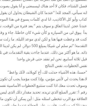
فصل الشتاء، فكان لا أحد هناك ليسمعنى و أنا بقول بصوت عال،
انه سيأتي، المجد لله! “عندما كان الشيطان يحاول ان يقول
كذاب وأبو كل الأكاذيب. انا لدي كلمات يسوع في هذا المو
عندنا عجز. لدينا اتفاق و سوف يتم ” بعد فترة من الوقت
بدأ يبوق لى من السياره و كأن شيء كان خاطئا. جاء و وقف 
كنت قد وعظت فيها هنا و لكن لدي موعد الليلة. ما زلت س
ذاته. ما هو أكثر من ذلك، عندما جاءت بقية التقدمات في تلك 
قبل ثلاثة أسابيع. نحن لم نفقد حتى قرش واحد!
نفس الخطوات، نفس النتائج
“حسنا، هذه الأشياء حدثت لك، أخ كوبلاند، لأنك واعظ”
لا،هذا يحدث لي لأنني مؤمن، وإذا كنت مؤمنا يجب أن تكون 
وسوف تحدث معك اذا كنت ستتبع الخطوات الأساسية نفسه
رقم 1: تقرر المبلغ الذي تريده. تحديد مقدار ذلك الذى
العلاقة مع الرب تتخطى اسئله مثل : أين يمكن أن نكون مال
مخزنا؟ كم سنكون قادرين على العطاء عندما يعلن القس