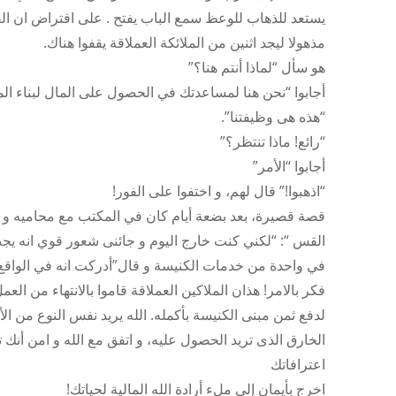
يستعد للذهاب للوعظ سمع الباب يفتح . على افتراض ان ا
مذهولا ليجد اثنين من الملائكة العملاقة يقفوا هناك.
هو سأل “لماذا أنتم هنا؟”
أجابوا “نحن هنا لمساعدتك في الحصول على المال لبناء الم
“هذه هى وظيفتنا”.
“رائع! ماذا تنتظر؟”
أجابوا “الأمر”
“اذهبوا!” قال لهم، و اختفوا على الفور!
القس “: “لكني كنت خارج اليوم و جائنى شعور قوي انه يج
في واحدة من خدمات الكنيسة و قال”أدركت انه في الواقع من المفترض أن أعطيك 0000
فكر بالامر! هذان الملاكين العملاقة قاموا بالانتهاء من ال
لدفع ثمن مبنى الكنيسة بأكمله. الله يريد نفس النوع من ال
الخارق الذى تريد الحصول عليه، و اتفق مع الله و امن أنك 
اعترافاتك
اخرج بأيمان إلى ملء أرادة الله المالية لحياتك!