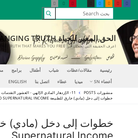
لتجاوز
البحث
لى
عن:
لمحتوى
الحق المغير للحياة LIFE CHANGING TRUTH
اعرف الحقيقة التي تجعلك حراً KNOW THE TRUTH THAT MAKES YOU FREE
رئيسية
مقالات/عظات
شباب
أطفال
برامج
مد
أعضاء SN
ميديا
عطاء
اتصل بنا
ENGLISH
منشورات POSTS
11- الإزدهار المادي الإلهي - العشور التقدمات الباكورة - النجاح والإمتياز
خطوات إلى دخل (مادي) خارق للطبيعة STEPS TO SUPERNATURAL INCOME
Supernatural Income