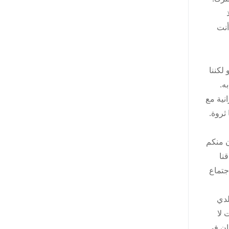
أنت
 و لكننا
ه.
جدنا أنفسنا يوجد لدينا عجز 900 $ من الميزانية مع
 ثروة.
ن منكم
نا
جتماع
أن لدي
 لا
ان في