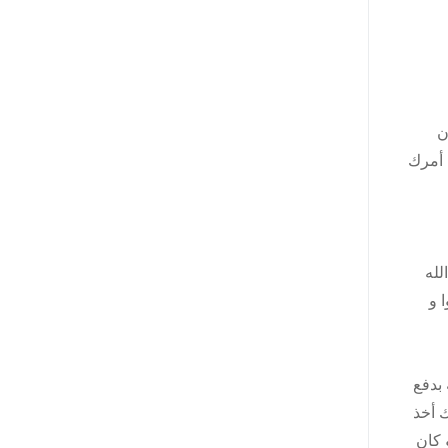
ن
 أمرك
لله
 و
بدفع
ذلك أخذ
 كان