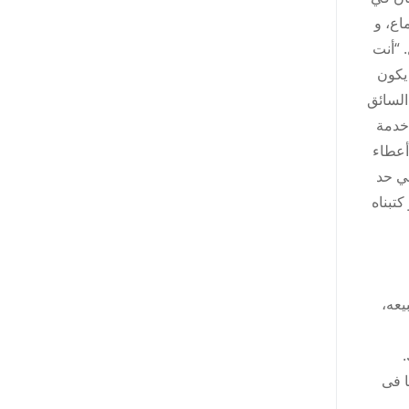
اع، و
 “أنت
 يكون
السائق
 خدمة
أعطاء
 أعجوبة في حد
كتبناه
يعه،
.
ا فى