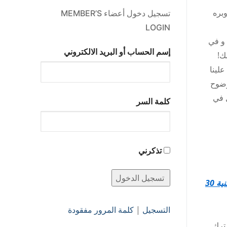
 رغد وغنى في بيته وبره
تسجيل دخول أعضاء MEMBER’S
LOGIN
 و في
إسم الحساب أو البريد الالكتروني
ك!
علينا
بوضوح
ل في
كلمة السر
تذكرني
تثنية 30
التسجيل
|
كلمة المرور مفقودة
ترك.