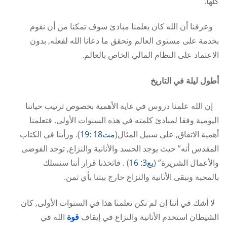
كلها.
وعرفنا أن الله كان يعلمنا مبادئ سوف تمكنا من أن نقوم
بخدمة على مستوى العالم ونحقق ما دعانا الله لفعله, بدون
الاعتماد على النظام المالي الخاص بالعالم.
أطول ليلة في التاريخ
إن الله علمنا دروس في غاية الأهمية بخصوص ترتيب حياتنا
اليومية وفقا لمبادئ كلمته في هذه السنوات الأولى. فتعلمنا
أهمية الاتفاق, على سبيل المثال(
مت18 :19
). ورأينا في الكتاب
المقدس أنه” حيث يوجد الحسد والأنانية والنزاع, توجد الفوضى
والأعمال الشريرة” (
يع3: 16
) . فاتخذنا قرار أننا سنسلك
بالمحبة ونبقى الأنانية والنزاع خارج بيتنا بأي ثمن.
لا أشك في أننا إن لم نكن تعلمنا هذا في السنوات الأولى, كان
الشيطان استخدم الأنانية والنزاع في إيقاف
قوة
الله في