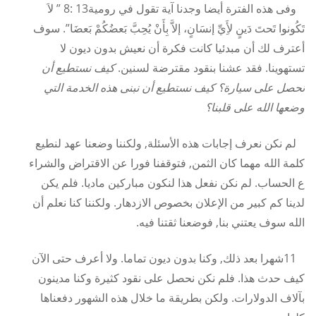
وفى هذه الفترة أيضا وجدنا آية تقول في رومية13 :8 ” لاَ
تَكُونوا تَحتَ دَينٍ لأَِيِّ إنسَانٍ، إلاَّ بِأَنْ يُحِبَّ بَعضُكُمْ بَعضَا”. سوف
أعترف لك أن مبدئيا كانت فكرة أن نعيش بدون ديون لا
تستهوينا. فقد عشنا بنقود مقترضة لسنين.
كيف نستطيع أن
نحصل على سيارة؟ كيف نستطيع أن نبنى هذه الخدمة التي
وضعها الله على قلبنا؟
لم نكن نعرف إجابات هذه الأسئلة, ولكننا وضعنا عهد لنطيع
كلمة الله مهما كان الثمن, فتوقفنا فورا عن الاقتراض والشراء
ع الحساب. لم نكن نفعل هذا لنكون مباركين ماديا. فلم يكن
لدينا كم كبير من الإعلان بخصوص الازدهار. ولكننا كنا نعلم أن
الله سوف يعتني بنا, فوضعنا ثقتنا فيه.
11شهرا بعد ذلك, وكنا بدون ديون تماما. ولا أعرف حتى الآن
كيف حدث هذا. فلم نكن نحصل على نقود كثيرة وكنا مدينون
بآلاف الدولارات. ولكن بطريقة ما خلال هذه الشهور دفعناها