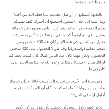
خدمتنا عند نقطة ما.
بالطبع, أستطيع أن أواصل الحديث عما فعله الله من أجلنا
وما علمه إيانا خلال السنين. أستطيع أن أخبرك كيف تمسكنا
بحلم الخدمة حول العالم بينما كان الناس بعيدون عن خدماتنا
بملايين. في البداية بدأ كينيث في الوعظ حيث كان يحضر عدد
ضئيل من الناس. في هذه الأيام كان عدد300 شخص يعتبر
ضخم للغاية. (واستغرقنا وقتا طويلا للحصول على 300 شخص
للحضور). ولكن مهما كان عدد الناس قليلا, كان كينيث يعظ كما
لو أنك هناك آلاف…لأن هذا ما وعده الله به. هذا هو الحلم الذي
كان في قلبه.
وفى مرة أحد الأشخاص تحدث إلى كينيث قائلا له,”إن خدمتك
بدأت من يوم وليلة.” فأجابه كينيث,” لو أن الأمر كذلك, فهذه
أطول ليلة في التاريخ!”
تذكر كيف حاول إبليس أن يحبطك بأن يقول لك أن الأمور