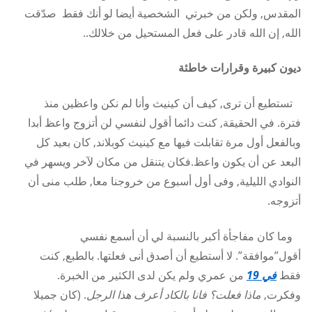
المقدس, ولكن من خبرتي الشخصية أيضا لو أنك فقط صدّقت
الله, إن الله قادر على فعل المستحيل من خلالك..
ديون كبيرة وقرارات خاطئة
تستطيع أن ترى, كيف أن كينيث وأنا لم نكن واعظين منذ
فترة. في الحقيقة, كنت دائما أقول لنفسي لن أتزوج واعظ أبدا
وبالفعل أول مرة تقابلت فيها مع كينيث كوبلاند, كان بعيد كل
البعد عن أن يكون واعظ.فكان يتنقل من مكان لآخر ويسهر في
النوادي الليلية, وفى أول أسبوع من خروجنا معا, طلب منى أن
أتزوجه.
وما كان مفاجأة أكبر بالنسبة لي أن أسمع نفسي
أقول”موافقة”. لا أستطيع أن أصدق أنى فعلتها. بالطبع, كنت
فقط
في 19
من عمري ولم يكن لدى الكثير من الخبرة.
وفكرت,
ماذا فعلت؟ فانا بالكاد أعرف هذا الرجل
. (كان جميلا