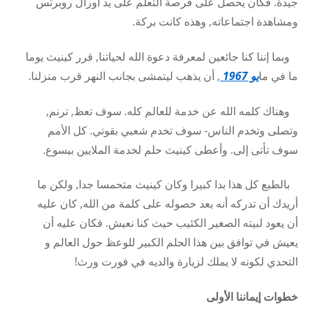
جيدة. فكان يحصل على فرصة التعلم على يد أورال روبرتس
ومشاهدة اجتماعاته, وهذه كانت بركة.
وبما إننا كنا جائعين لمعرفة دعوة الله لحياتنا, قرر كينيث يوما
ما في ما
يو 1967
, أن يذهب ليتمشى بجانب النهر قرب منزلنا.
وهناك كلمه الله عن خدمة للعالم كله. سوف تعظ, ترنم,
وتصلى وتخدم الناس- سوف تخدم شعبي بقوتي. كل الأمم
سوف تأتى إلى. وأعطى كينيث حلم لخدمة الملايين بيسوع.
بالطبع كل هذا بدا كبيرا وكان كينيث متحمسا جدا, ولكن ما
أريدك أن تدركه أنه بعد حصوله على كلمة من الله, كان عليه
أن يعود لبيته الصغير الكئيب حيث كنا نعيش. فكان عليه أن
يعيش في توافق بين هذا الحلم الكبير للوعظ حول العالم و
التحدي لكونه لا يملك لزيارة والديه في فورت ورث!
خطوات إيماننا الأولى