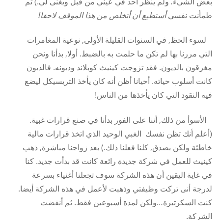
بعض الشيء
.
ولم ينظر أحد في عيني من قبل ويغنى لي.) ثم
طمأنت نفسي
أستطيع أن أتخلص من هذا الموقف لاحقا!
لسوء الحظ, في السنوات القليلة الأولى, نوعية المغامرات
التي مررنا بها لم تكن ما حلمت به بالضبط. أولا, بدأنا ونحن
مغرقون بالديون. فقد تزوجت كينيث كوبلاند وديونه. فالديون
كانت أسلوب حياته. أحيانا أظن أنه كان يأخذ التريسيكل ليضع
فيه النقود التي كان يأخذها من الناس!
الأسوأ من ذلك, أننا على الفور بدأنا في صنع قرارات غبية.
(أعلم أنك تظن نفسك الغبي الوحيد الذي اتخذ قرارات مالية
خاطئة ولكن بصدق, كلنا فعلنا ذلك.) بعد زواجنا مباشرة, ذهب
كينيث للعمل في شركة جديدة رائعة كانت قد بدأت جديد. كنا
في غاية اليقين أن هذه الشركة سوف تجعلنا أغنياء بسرعة
لدرجة أنى تركت وظيفتي وذهبت لأعمل في هذه الشركة أيضا.
كنت السكرتيرة…ولكن لمدة أسبوعين فقط. ثم أنفضت
الشركة.