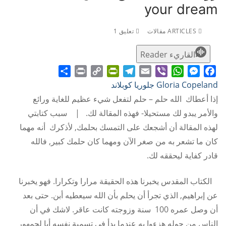
your dream
ARTICLES مقالات
تعليق 1
القاريء Reader
Share
Print
PrintFriendly
Copy
Telegram
Email
WhatsApp
Viber
Messenger
Facebook
Gloria Copeland جلوريا كوبلاند
Link
إذا أعطاك الله حلم – حلم لتفعل شيء عظيم للغاية ورائع
والأمر يبدو لك مستحيلا- فهذه المقالة لك. | سبب كتابتي
لهذه المقالة أن أشجعك على التمسك بحلمك, لأذكرك أنه مهما
كان ما تشعر به من صغر الآن ومهما كان حلمك كبير, فالله
قادر كفاية ليحققه لك.
الكتاب المقدس يخبرنا هذه الحقيقة مرارا وتكرارا. فهو يخبرنا
عن إبراهيم, الذي تجرأ أن يحلم بأن الله سيعطيه أبن. حتى بعد
أن وصل عمره 100 سنة وزوجته كانت عاقر. لاشك في أن
الناس من حوله هزءوا به عندما بدأ في تسمية نفسه أبا لجمهور