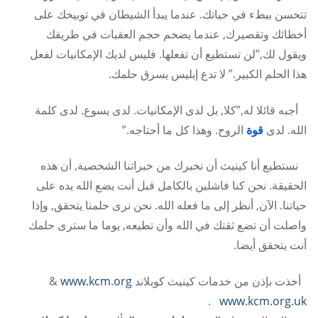
تتحسن ببطء في حياتك. عندما يبدأ الشيطان في توبيخك على
أخطائك وتقصيرك, عندما يضخم حجم العقبات في طريقك
ويقول لك,”لن تستطيع أن تفعلها. فليس لديك الإمكانيات لفعل
هذا الحلم الكبير.” لا تدع إبليس يسرق حلمك.
أجبه قائلا له,”كلا, بل لدى الإمكانيات. لدى يسوع. لدى كلمة
الله. لدى
قوة
الروح. وهذا كل ما أحتاجه.”
نستطيع أنا كينيث أن نخبرك من خبراتنا الشخصية, أن هذه
الحقيقة. نحن كنا فاشلين بالكامل قبل أنت يضع الله يده على
حياتنا. الآن, أنظر إلى ما فعله الله. نحن نرى حلمنا يتحقق, وإذا
واصلت أن تضع ثقتك في الله وأن تطيعه, يوما ما سترى حلمك
أنت يتحقق أيضا.
أخذت بإذن من خدمات كينيث كوبلاند
www.kcm.org
&
.
www.kcm.org.uk