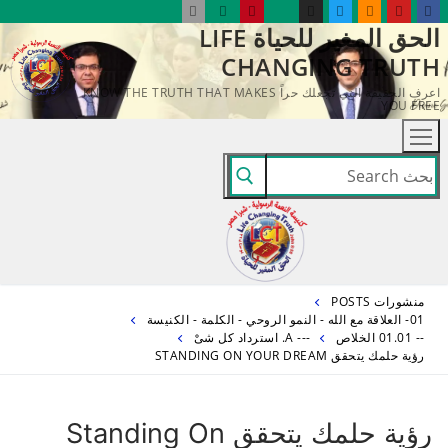
لتجاوز
الحق المغير للحياة LIFE
لى
CHANGING TRUTH
لمحتوى
اعرف الحقيقة التي تجعلك حراً KNOW THE TRUTH THAT MAKES
YOU FREE
البحث
عن:
منشورات POSTS
01- العلاقة مع الله - النمو الروحي - الكلمة - الكنيسة
-- 01.01 الخلاص
--- A. استرداد كل شىْ
رؤية حلمك يتحقق STANDING ON YOUR DREAM
رؤية حلمك يتحقق Standing On