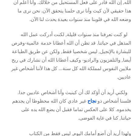
الله, إن الله قادر على فعل المستحيل من خلالك. وأنا أعلم أن
هذا حقيقي لأن كيث وأنا نرى حلمنا يتحقق الآن. نحن نرى ما
وضعه الله في قلوبنا منذ سنوات بعيدة يحدث لنا الآن.
لو كنت تعرفنا منذ سنوات قليلة, لكنت أدركت عمل الله
المذهل في حياتنا. قد تظن أن الله أعطانا خدمة عالمية-وفرص
للبشارة بالإنجيل, ليس شخصيا فقط, ولكن عن طريق الطباعة
أيضا, والتلفزيون والراديو- وكيف أعطانا الله أن نشارك في ربح
ملايين النفوس لمملكة الله كل سنة… كل هذا لأننا أشخاص غير
عاديين.
ولكني أريد أن أؤكد لك أن كينيث وأنا أشخاص عاديين جدا.
فلسنا أشخاص ذو
نجاح
غير عادي كان الله محظوظا أن يجدهم
يخدموه. كلا على العكس تماما فقبل أن يضع الله يده على
حياتنا, كنا في غاية الفوضى.
ولهذا أريد أن أضع أمامك اليوم, ليس فقط من الكتاب