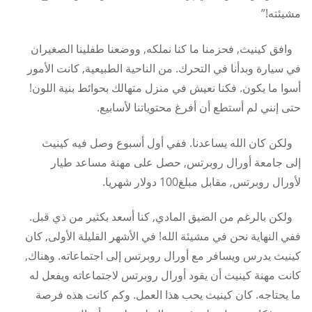
مشيئته!”
وافق كينيث, فحزمنا ما كنا نملكه, ووضعنا طفلينا الصغيران
في سيارة وبدأنا في التحرك. من الناحية الطبيعية, كانت الأمور
أسوا ما يكون. فكنا نعيش في منزل متهالك بحوائط بنية اللون!
حتى إنني لم أستطع أن أفرغ محتوياتنا لأسابيع.
ولكن كان الله يساعدنا. ففي أول أسبوع وصل فيه كينيث
إلى جامعة أورال روبرتس, حصل على مهنة مساعد طيار
لأورال روبرتس, مقابل مبلغ100 دولار شهريا.
ولكن بالرغم من الضيق المادي, كنا أسعد بكثير من ذي قبل.
ففي النهاية نحن في مشيئة الله! في الأشهر القليلة الأولى, كان
كينيث يدرس ويسافر مع أورال روبرتس إلى اجتماعاته. وهناك,
كانت مهنة كينيث أن يقود أورال روبرتس لاجتماعاته ويفعل له
ما يحتاجه. كان كينيث يحب هذا العمل. وكم كانت هذه فرصة