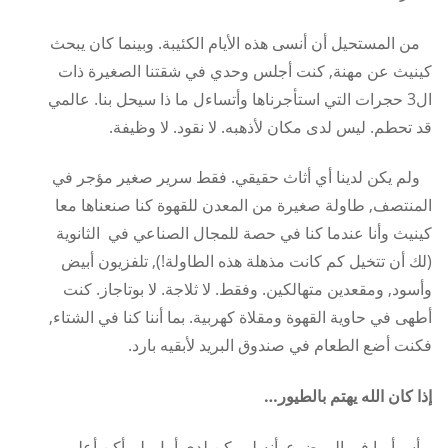
من المستحيل أن أنسى هذه الأيام الكئيبة. وبينما كان يبحث
كينيث عن مهنة, كنت أجلس وحدي في شقتنا الصغيرة ذات
ال3 حجرات التي استأجرناها وأتساءل ما ذا سيحل بنا. عالمي
قد تحطم. ليس لدى مكان لأذهبه. لا نقود. لا وظيفة.
ولم يكن لدينا أي أثاث حقيقي. فقط سرير صغير مؤجر في
المنتصف, طاولة صغيرة من المعدن للقهوة كنا صنعناها معا
كينيث وأنا عندما كنا في حصة للمجال الصناعي في الثانوية
(لك أن تتخيل كم كانت مذهلة هذه الطاولة!), تلفزيون أبيض
وأسود, ومقعدين متهالكين. وفقط. لا ثلاجة. لا بوتاجاز. كنت
أطهى في حاوية القهوة ومقلاة كهربية. بما أننا كنا في الشتاء,
فكنت أضع الطعام في صندوق البريد لأبقيه بارد.
إذا كان الله يهتم بالطيور…
أسوأ ما في الموضوع, أنه لم يكن لدى أمل. لم أكن أعلم