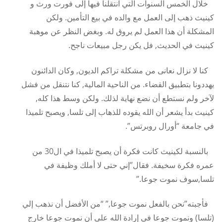
خلال الخمس السنوات التي انتقلنا فيها إلى فورت ورث و
كينيث ذهب إلى العمل مع والده في بيع التأمين. ولكن
المشكلة أن هذا العمل لم يروق له. وبغض النظر عن موهبة
كينيث في الحديث, فل يكن رجل مبيعات ناجح.
كنا لا نزال نعانى من مشكلة تراكم الديون, وكان الدائنون
يهددونا بتطبيق القضاء. من الناحية المالية, كنا نتنقل من فشل
لآخر ولم نستطع أن نضع نهاية لذلك. ولكن وسط هذا كله,
كينيث بدأ يشعر أن الله يقوده للذهاب إلى تلسا, ويصبح تلميذا
في جامعة “أورال روبرتس”.
بالنسبة لكينيث كانت فكرة أن يصبح تلميذا في ال30 من
عمره فكرة سخيفة. فقال”إني حتى لا أملك وظيفة في
تلسا,سوف نموت جوعا.”
فأجبته”نحن بالفعل نموت جوعا,” “من الأفضل أن نذهب إلي
(تلسا) ونموت جوعا في إرادة الله على أن نموت جوعا خارج