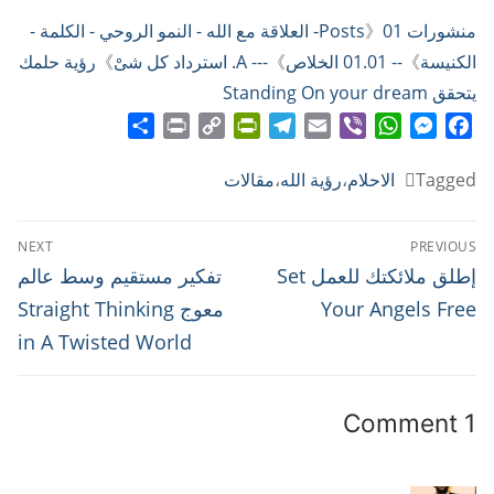
منشورات Posts
》
01- العلاقة مع الله - النمو الروحي - الكلمة -
الكنيسة
》
-- 01.01 الخلاص
》
--- A. استرداد كل شىْ
》
رؤية حلمك
يتحقق Standing On your dream
Share
Print
PrintFriendly
Copy
Telegram
Email
WhatsApp
Viber
Messenger
Facebook
Link
Tagged
الاحلام
،
رؤية الله
،
مقالات
تصفّح
NEXT
PREVIOUS
المقالات
Next
Previous
إطلق ملائكتك للعمل Set
تفكير مستقيم وسط عالم
post:
post:
Your Angels Free
معوج Straight Thinking
in A Twisted World
1 Comment