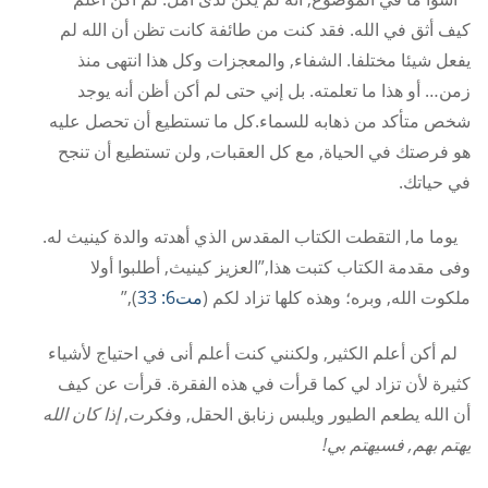
كيف أثق في الله. فقد كنت من طائفة كانت تظن أن الله لم
يفعل شيئا مختلفا. الشفاء, والمعجزات وكل هذا انتهى منذ
زمن… أو هذا ما تعلمته. بل إني حتى لم أكن أظن أنه يوجد
شخص متأكد من ذهابه للسماء.كل ما تستطيع أن تحصل عليه
هو فرصتك في الحياة, مع كل العقبات, ولن تستطيع أن تنجح
في حياتك.
يوما ما, التقطت الكتاب المقدس الذي أهدته والدة كينيث له.
وفى مقدمة الكتاب كتبت هذا,”العزيز كينيث, أطلبوا أولا
ملكوت الله, وبره؛ وهذه كلها تزاد لكم (
مت6: 33
),”
لم أكن أعلم الكثير, ولكنني كنت أعلم أنى في احتياج لأشياء
كثيرة لأن تزاد لي كما قرأت في هذه الفقرة. قرأت عن كيف
أن الله يطعم الطيور ويلبس زنابق الحقل, وفكرت,
إذا كان الله
يهتم بهم, فسيهتم بي!