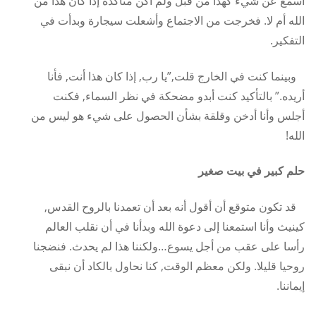
أسمع عن شيء كهذا من قبل ولم أكن متأكدة إذا كان هذا من
الله أم لا. فخرجت من الاجتماع وأشعلت سيجارة وبدأت في
التفكير.
وبينما كنت في الخارج قلت,”يا رب, إذا كان هذا أنت, فأنا
أريده.” بالتأكيد كنت أبدو مضحكة في نظر السماء, فكنت
أجلس وأنا أدخن وقلقة بشأن الحصول على شيء هو ليس من
الله!
حلم كبير في بيت صغير
قد تكون متوقع أن أقول أنه بعد أن تعمدنا بالروح القدس,
كينيث وأنا استمعنا إلى دعوة الله وبدأنا في أن نقلب العالم
رأسا على عقب من أجل يسوع…ولكننا هذا لم يحدث. فنضجنا
روحيا قليلا. ولكن معظم الوقت, كنا نحاول بالكاد أن نبقى
إيماننا.