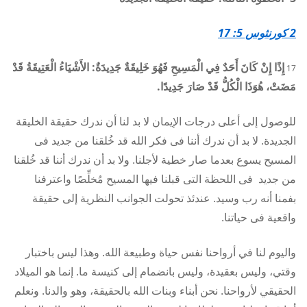
2 كورنثوس 5: 17
17
إِذًا إِنْ كَانَ أَحَدٌ فِي الْمَسِيحِ فَهُوَ خَلِيقَةٌ جَدِيدَةٌ: الأَشْيَاءُ الْعَتِيقَةُ قَدْ
مَضَتْ، هُوَذَا الْكُلُّ قَدْ صَارَ جَدِيدًا.
للوصول إلى أعلى درجات الإيمان لا بد لنا أن ندرك حقيقة الخليقة
الجديدة. لا بد أن ندرك أننا فى فكر الله قد خُلقنا من جديد فى
المسيح يسوع بعدما صار خطية لأجلنا. ولا بد أن ندرك أننا قد خُلقنا
من جديد فى اللحظة التى قبلنا فيها المسيح مُخلِّصًا واعترفنا
بفمنا أنه رب وسيد. عندئذ تحولت الجوانب النظرية إلى حقيقة
واقعية فى حياتنا.
واليوم لنا في أرواحنا نفس حياة وطبيعة الله. وهذا ليس باختبار
وقتي، وليس بعقيدة، وليس بانضمام إلى كنيسة ما. إنما هو الميلاد
الحقيقي لأرواحنا. نحن أبناء وبنات الله بالحقيقة، وهو والدنا. ونعلم