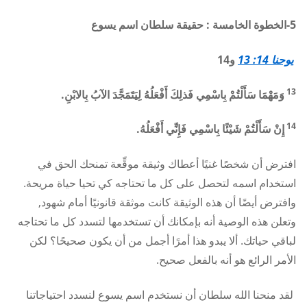
5-الخطوة الخامسة : حقيقة سلطان اسم يسوع
يوحنا 14: 13
و14
13
وَمَهْمَا سَأَلْتُمْ بِاسْمِي فَذلِكَ أَفْعَلُهُ لِيَتَمَجَّدَ الآبُ بِالابْنِ.
14
إِنْ سَأَلْتُمْ شَيْئًا بِاسْمِي فَإِنِّي أَفْعَلُهُ.
افترض أن شخصًا غنيًا أعطاك وثيقة موقِّعة تمنحك الحق في
استخدام اسمه لتحصل على كل ما تحتاجه كي تحيا حياة مريحة.
وافترض أيضًا أن هذه الوثيقة كانت موثقة قانونيًا أمام شهود,
وتعلن هذه الوصية أنه بإمكانك أن تستخدمها لتسدد كل ما تحتاجه
لباقي حياتك. ألا يبدو هذا أمرًا أجمل من أن يكون صحيحًا؟ لكن
الأمر الرائع هو أنه بالفعل صحيح.
لقد منحنا الله سلطان أن نستخدم اسم يسوع لنسدد احتياجاتنا