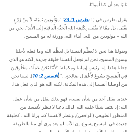
ثانيًا بعد أن كنا أمواتًا.
يقول بطرس في (1
بطرس 1: 23
: “مَوْلُودِينَ ثَانِيَةً، لاَ مِنْ زَرْعٍ
يَفْنَى، بَلْ مِمَّا لاَ يَفْنَى، بِكَلِمَةِ اللهِ الْحَيَّةِ الْبَاقِيَةِ إِلَى الأَبَدِ”. نحن من
الله – مولودين من الله.. أبناء الله، وورثة له مع المسيح.
وبقولنا هذا نحن لا نُعظِّم أنفسنا بل نُعظِّم الله وما فعله لأجلنا
بيسوع المسيح. نحن لم نجعل أنفسنا خليقة جديدة, لكنه هو الذي
جعلنا هكذا. إنه رئيس إيماننا ومكمله: “لأَنَّنَا نَحْنُ عَمَلُهُ، مَخْلُوقِينَ
فِي الْمَسِيحِ يَسُوعَ لأَعْمَال صَالِحَةٍ…” (
أفسس 2: 10
). لسنا نحن
من أوصلنا أنفسنا إلى هذه المكانة، لكنه الله هو الذي فعل هذا.
عندما يقلل أحد من شأن نفسه، فهو بذلك يقلل من شأن عمل
الله؛ إذ ينتقد شيئًا خلقه الله. لذلك دعنا لا ننظر لأنفسنا من
المنظور الطبيعي (الواقعى), وننظر لأنفسنا كما يرانا الله.. كخليقة
جديدة في المسيح يسوع. إن الآب لم يعد يرى أي منا بالطريقة
التي يرانا بها الآخرون. إنما يرانا الآب في المسيح.