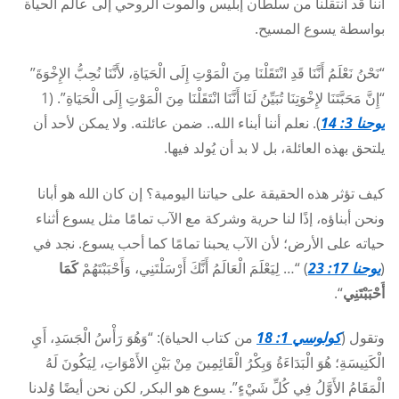
أننا قد انتقلنا من سلطان إبليس والموت الروحي إلى عالم الحياة
بواسطة يسوع المسيح.
“نَحْنُ نَعْلَمُ أَنَّنَا قَدِ انْتَقَلْنَا مِنَ الْمَوْتِ إِلَى الْحَيَاةِ، لأَنَّنَا نُحِبُّ الإِخْوَةَ”
“إِنَّ مَحَبَّتَنَا لإِخْوَتِنَا تُبَيِّنُ لَنَا أَنَّنَا انْتَقَلْنَا مِنَ الْمَوْتِ إِلَى الْحَيَاةِ”. (1
يوحنا 3: 14
). نعلم أننا أبناء الله.. ضمن عائلته. ولا يمكن لأحد أن
يلتحق بهذه العائلة، بل لا بد أن يُولد فيها.
كيف تؤثر هذه الحقيقة على حياتنا اليومية؟ إن كان الله هو أبانا
ونحن أبناؤه، إذًا لنا حرية وشركة مع الآب تمامًا مثل يسوع أثناء
حياته على الأرض؛ لأن الآب يحبنا تمامًا كما أحب يسوع. نجد في
(
يوحنا 17: 23
) “… لِيَعْلَمَ الْعَالَمُ أَنَّكَ أَرْسَلْتَنِي، وَأَحْبَبْتَهُمْ
كَمَا
أَحْبَبْتَنِي
“.
وتقول (
كولوسي 1: 18
من كتاب الحياة): “وَهُوَ رَأْسُ الْجَسَدِ، أَيِ
الْكَنِيسَةِ؛ هُوَ الْبَدَاءَةُ وَبِكْرُ الْقَائِمِينَ مِنْ بَيْنِ الأَمْوَاتِ، لِيَكُونَ لَهُ
الْمَقَامُ الأَوَّلُ فِي كُلِّ شَيْءٍ”. يسوع هو البكر, لكن نحن أيضًا وُلدنا