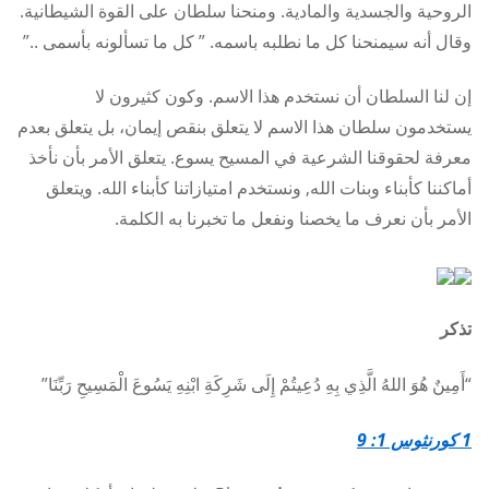
الروحية والجسدية والمادية. ومنحنا سلطان على القوة الشيطانية.
وقال أنه سيمنحنا كل ما نطلبه باسمه. ” كل ما تسألونه بأسمى ..”
إن لنا السلطان أن نستخدم هذا الاسم. وكون كثيرون لا
يستخدمون سلطان هذا الاسم لا يتعلق بنقص إيمان، بل يتعلق بعدم
معرفة لحقوقنا الشرعية في المسيح يسوع. يتعلق الأمر بأن نأخذ
أماكننا كأبناء وبنات الله, ونستخدم امتيازاتنا كأبناء الله. ويتعلق
الأمر بأن نعرف ما يخصنا ونفعل ما تخبرنا به الكلمة.
تذكر
“أَمِينٌ هُوَ اللهُ الَّذِي بِهِ دُعِيتُمْ إِلَى شَرِكَةِ ابْنِهِ يَسُوعَ الْمَسِيحِ رَبِّنَا”
1 كورنثوس 1: 9