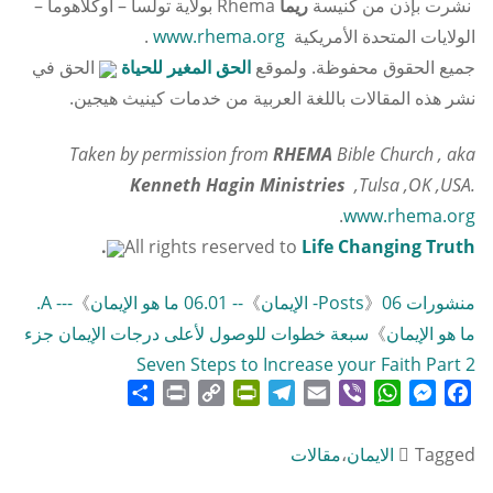
نشرت بإذن من كنيسة
ريما
Rhema بولاية تولسا – أوكلاهوما –
الولايات المتحدة الأمريكية
www.rhema.org
.
جميع الحقوق محفوظة. ولموقع
الحق المغير للحياة
الحق في
نشر هذه المقالات باللغة العربية من خدمات كينيث هيجين.
Taken by permission from
RHEMA
Bible Church , aka
Kenneth Hagin Ministries
,Tulsa ,OK ,USA.
.
www.rhema.org
.
All rights reserved to
Life Changing Truth
منشورات Posts
06- الإيمان
》
》
-- 06.01 ما هو الإيمان
》
--- A.
ما هو الإيمان
》
سبعة خطوات للوصول لأعلى درجات الإيمان جزء
2 Seven Steps to Increase your Faith Part
Share
Print
PrintFriendly
Copy
Telegram
Email
WhatsApp
Viber
Messenger
Facebook
Link
Tagged
الايمان
،
مقالات