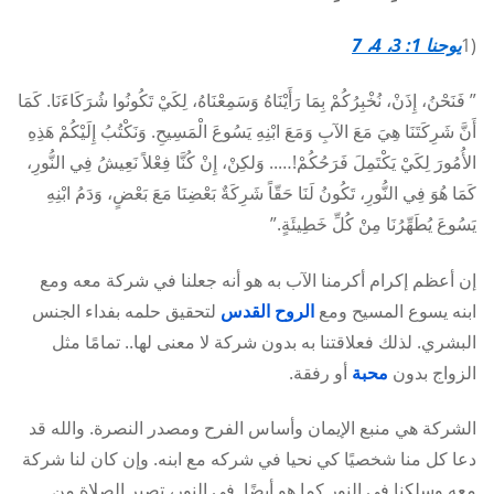
(1
يوحنا 1: 3، 4، 7
” فَنَحْنُ، إِذَنْ، نُخْبِرُكُمْ بِمَا رَأَيْنَاهُ وَسَمِعْنَاهُ، لِكَيْ تَكُونُوا شُرَكَاءَنَا. كَمَا
أَنَّ شَرِكَتَنَا هِيَ مَعَ الآبِ وَمَعَ ابْنِهِ يَسُوعَ الْمَسِيحِ. وَنَكْتُبُ إِلَيْكُمْ هَذِهِ
الأُمُورَ لِكَيْ يَكْتَمِلَ فَرَحُكُمْ!….. وَلكِنْ، إِنْ كُنَّا فِعْلاً نَعِيشُ فِي النُّورِ،
كَمَا هُوَ فِي النُّورِ، تَكُونُ لَنَا حَقّاً شَرِكَةٌ بَعْضِنَا مَعَ بَعْضٍ، وَدَمُ ابْنِهِ
يَسُوعَ يُطَهِّرُنَا مِنْ كُلِّ خَطِيئَةٍ.”
إن أعظم إكرام أكرمنا الآب به هو أنه جعلنا في شركة معه ومع
ابنه يسوع المسيح ومع
الروح القدس
لتحقيق حلمه بفداء الجنس
البشري. لذلك فعلاقتنا به بدون شركة لا معنى لها.. تمامًا مثل
الزواج بدون
محبة
أو رفقة.
الشركة هي منبع الإيمان وأساس الفرح ومصدر النصرة. والله قد
دعا كل منا شخصيًا كي نحيا في شركه مع ابنه. وإن كان لنا شركة
معه وسلكنا في النور كما هو أيضًا في النور، تصير الصلاة من