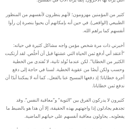
كثير من المؤمنين مهزومون؛ لأنهم ينظرون لأنفسهم من المنظور
الطبيعي (الواقعى). في حين أنه بإمكانهم أن يحيوا بنصرة إن رأوا
أنفسهم كما يراهم الله.
أخبرني ذات مرة شخص مؤمن واجه مشاكل كثيرة في حياته:
“أعتقد أني أدفع ثمن الحياة التي عشتها قبل أن أخلُص. لقد أرتكبت
الكثير من الخطايا”. لكن عندما نُولد ثانية، لا نُفتدى من الخطية
وحسب ولكن أيضًا من عقوبة الخطية. لسنا في حاجة إلى دفع
أجرة خطايانا؛ إذ دفعها المسيح عنا بالفعل.. كما أنه لا يمكننا أبدًا أن
ندفع ثمن خطايانا.
كثيرون لا يدركون الفرق بين “التوبة” و”معاقبة النفس”. وقد
تجدهم يجادلون إذا واجهتهم بهذه الحقيقة، إلا أن هذا هو بالضبط ما
يفعلونه.. يحاولون معاقبة أنفسهم على حياتهم الماضية.