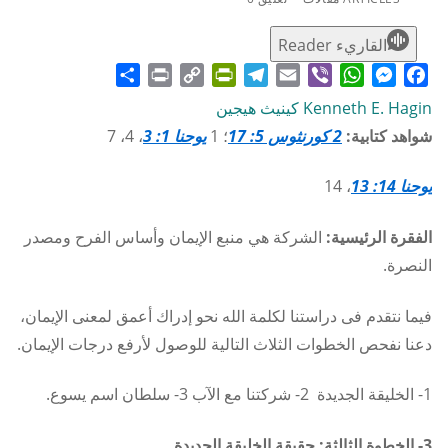
القاريء Reader
Share
Print
PrintFriendly
Copy
Telegram
Email
WhatsApp
Viber
Messenger
Facebook
Link
Kenneth E. Hagin كينيث هيجين
شواهد كتابية:
2 كورنثوس 5: 17
؛ 1
يوحنا 1: 3
، 4، 7
يوحنا 14: 13
، 14
الفقرة الرئيسية:
الشركة هي منبع الإيمان وأساس الفرح ومصدر
النصرة.
فيما نتقدم فى دراستنا لكلمة الله نحو إدراك أعمق لمعنى الإيمان،
دعنا نفحص الخطوات الثلاث التالية للوصول لأرفع درجات الإيمان.
1- الخليقة الجديدة 2- شركتنا مع الآب 3- سلطان اسم يسوع.
3- الخطوة الثالثة: حقيقة الخليقة الجديدة