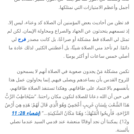
أجمل وأعظم الامتيازات التي نمتلكها.
قد تظن من أحاديث بعض المؤمنين أن الصلاة كد وعناء، ليس إلا.
إذ تسمعهم يتحدثون عن الجهاد والصراع ومحاولة الإيمان. لكن لم
تمثل لي الصلاة قط مشكلة أو صراعًا، بل كانت مصدر
فرح
لي
دائمًا. لم تأخذ مني الصلاة شيئًا، بل أعطتني الكثير. لذلك عادة ما
أصلي خمس ساعات أو أكثر يوميًا .
تكمن مشكلة مَنْ يجدون صعوبة في الصلاة أنهم لا يسمحون
للروح القدس بأن يساعدهم ويصلى فيهم, إنما يحاولون عمل هذا
بأنفسهم بالاعتماد على طاقاتهم. وهكذا تستنفذ الصلاة طاقاتهم،
فى حين أن الله دعانا للصلاة لتكون مكان راحتنا. “سَيُخَاطِبُ الرَّبُّ
هَذَا الشَّعْبَ بِلِسَانٍ غَرِيبٍ أَعْجَمِيّ وَهُوَ الَّذِي قَالَ لَهُمْ: هَذِهِ هِيَ أَرْضُ
الرَّاحَةِ، فَأَرِيحُوا الْمُنْهَكَ؛ وَهُنَا مَكَانُ السَّكِينَةِ…” (
إشعياء 28: 11
و12). يمكننا أن نجد أوقاتًا منعشة عند قدمي السيد عندما نصلي
بألسنة.