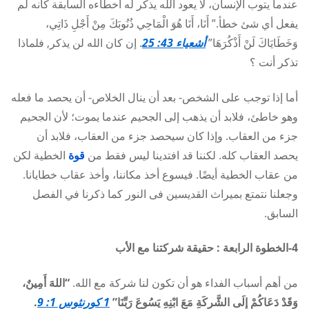
عندما يتوب الإنسان، لا يعود الله يذكر له أخطاءه السابقة كأنه لم
يفعل أي شئ خطأ.” أَنَا، أَنَا هُوَ الْمَاحِي ذُنُوبَكَ مِنْ أَجْلِ ذَاتِي،
وَخَطَايَاكَ لَنْ أَذْكُرَهَا”
أشعياء 43: 25
. إن كان الله لن يذكر, فلماذا
تذكر أنت ؟
أما إذا توجب على الشخص- بعد أن ينال الخلاص- أن يحصد ما فعله
وهو خاطئ، فلابد أن يذهب إلى الجحيم عندما يموت؛ لأن الجحيم
جزء من العقاب. وإذا كان سيحصد جزء من العقاب، فلابد أن
يحصد العقاب كله. لكننا قد افتدينا ليس فقط من
قوة
الخطية لكن
من عقاب الخطية أيضًا. فيسوع أخذ مكاننا، وأخذ عقاب خطايانا.
وجعلنا نتمتع بميراث القديسين فى النور كما ذكرنا في الفصل
السابق.
4-الخطوة الرابعة : حقيقة شركتنا مع الأب
من أهم أسباب الفداء هو أن تكون لنا شركة مع الله.
“اللهَ أَمِينٌ،
وَقَدْ دَعَاكُمْ إِلَى الشَّرِكَةِ مَعَ ابْنِهِ يَسُوعَ رَبِّنَا”
1 كورنثوس 1: 9
.