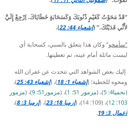
“قَدْ مَحَوْتُ كَغَيْمٍ ذُنُوبَكَ وَكَسَحَابَةٍ خَطَايَاكَ. اِرْجِعْ إِلَيَّ
لأَنِّي فَدَيْتُكَ.” (
إشعياء 44: 22
).
“سأمحو
” وكان هذا يتعلق بالسبي، كسحابة أي
ليست ماثلة أمام عينه، تم تغطيتها.
إليك بعض الشواهد التي تتحدث عن غفران الله
ومحوه للخطية؛ (
إشعياء 1: 18
)، (
إشعياء 43: 25
)،
(
نحميا4: 5
)، (
مزمور 51: 1
)، (
مزمور51: 9
)، (
مزمور
103: 12
)، (109: 14)، (
إرميا 18: 23
)، (
إرميا 3: 8
)،
أعمال 3: 19
.
__________