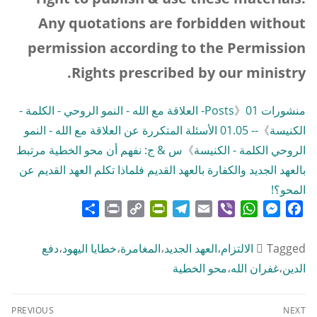
Any quotations are forbidden without
permission according to the Permission
.
Rights prescribed by our ministry
منشورات Posts
》
01- العلاقة مع الله - النمو الروحي - الكلمة -
الكنيسة
》
-- 01.05 الأسئلة المتكررة عن العلاقة مع الله - النمو
الروحي الكلمة - الكنيسة
》
س & ج: نفهم أن محو الخطية مرتبط
بالعهد الجديد والكفارة بالعهد القديم فلماذا تكلم العهد القديم عن
المحو؟!
Share
Print
PrintFriendly
Copy
Telegram
Email
WhatsApp
Viber
Messenger
Facebook
Link
Tagged
الالتزام
،
العهد الجديد
،
المغامرة
،
خطايا اليهود
،
دفع
الدين
،
غفران الله
،
محو الخطية
تصفّح
PREVIOUS
NEXT