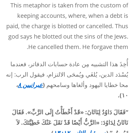
This metaphor is taken from the custom of
keeping accounts, where, when a debt is
paid, the charge is blotted or cancelled. Thus
god says he blotted out the sins of the Jews.
He cancelled them. He forgave them.
أُخِذَ هذا التشبيه مِن عادة حسابات الدفاتر، فعندما
يُسْدَد الدين، يُلغَي ويُمحَى الالتزام، فيقول الرب: إنه
محا خطايا اليهود وألغاها وسامحهم
(
عبرانيين ٨
،
١٠).
“فَقَالَ دَاوُدُ لِنَاثَانَ: «قَدْ أَخْطَأْتُ إِلَى الرَّبِّ». فَقَالَ
نَاثَانُ لِدَاوُدَ: «الرَّبُّ أَيْضًا قَدْ نَقَلَ عَنْكَ خَطِيَّتَكَ. لاَ
تَمُوتُ.” (
صموئيل الثاني ١٢: ١٣
).