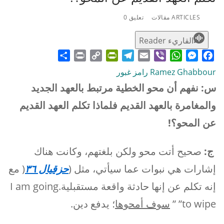
ARTICLES مقالات
تعليق 0
القاريء Reader
Share
Print
PrintFriendly
Copy
Telegram
Email
WhatsApp
Viber
Messenger
Facebook
Link
Ramez Ghabbour رامز غبور
س: نفهم أن محو الخطية مرتبط بالعهد الجديد
والمغامرة بالعهد القديم فلماذا تكلم العهد القديم
عن المحو؟!
ج:
صحيح أتت محو ولكن بلغتهم، وكانت هناك
إشارات هي نبوات عما سيأتي، مثل (
حزقيال ٣٦
( مع
إنه تكلم عن إنها حادثة واقعة مستقبلية.I am going
to wipe” ”
سوف أمحوها
؛ يدفع دين.