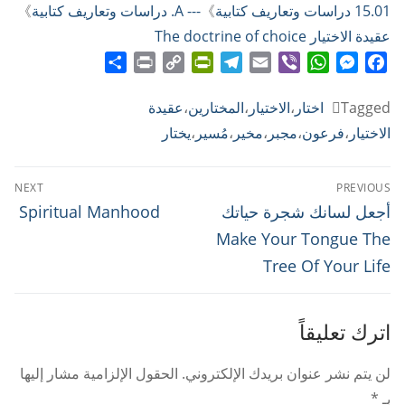
15.01 دراسات وتعاريف كتابية
》
--- A. دراسات وتعاريف كتابية
》
عقيدة الاختيار The doctrine of choice
Share
Print
PrintFriendly
Copy
Telegram
Email
WhatsApp
Viber
Messenger
Facebook
Link
Tagged
اختار
،
الاختيار
،
المختارين
،
عقيدة
الاختيار
،
فرعون
،
مجبر
،
مخير
،
مُسير
،
يختار
تصفّح
NEXT
PREVIOUS
المقالات
Next
Previous
أجعل لسانك شجرة حياتك
Spiritual Manhood
post:
post:
Make Your Tongue The
Tree Of Your Life
اترك تعليقاً
لن يتم نشر عنوان بريدك الإلكتروني.
الحقول الإلزامية مشار إليها
بـ
*