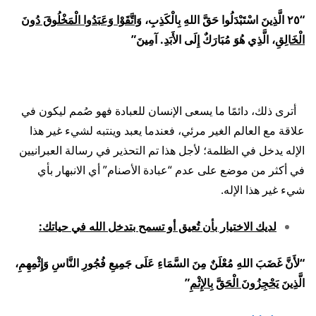
“٢٥ الَّذِينَ اسْتَبْدَلُوا حَقَّ اللهِ بِالْكَذِبِ،
وَاتَّقَوْا وَعَبَدُوا الْمَخْلُوقَ دُونَ
الْخَالِقِ
، الَّذِي هُوَ مُبَارَكٌ إِلَى الأَبَدِ. آمِينَ”
أترى ذلك، دائمًا ما يسعى الإنسان للعبادة فهو صُمم ليكون في
علاقة مع العالم الغير مرئي، فعندما يعبد وينتبه لشيء غير هذا
الإله يدخل في الظلمة؛ لأجل هذا تم التحذير في رسالة العبرانيين
في أكثر من موضع على عدم “عبادة الأصنام” أي الانبهار بأي
شيء غير هذا الإله.
لديك الاختيار بأن تُعيق أو تسمح بتدخل الله في حياتك:
“لأَنَّ غَضَبَ اللهِ مُعْلَنٌ مِنَ السَّمَاءِ عَلَى جَمِيعِ فُجُورِ النَّاسِ وَإِثْمِهِمِ،
الَّذِينَ
يَحْجِزُونَ الْحَقَّ بِالإِثْمِ
”