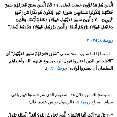
الَّذِينَ هُمْ مَدْعُوُّونَ حَسَبَ قَصْدِهِ. ٢٩ لأَنَّ الَّذِينَ سَبَقَ فَعَرَفَهُمْ سَبَقَ
فَعَيَّنَهُمْ لِيَكُونُوا مُشَابِهِينَ صُورَةَ ابْنِهِ، لِيَكُونَ هُوَ بِكْرًا بَيْنَ إِخْوَةٍ
كَثِيرِينَ. ٣٠ وَالَّذِينَ سَبَقَ فَعَيَّنَهُمْ، فَهؤُلاَءِ دَعَاهُمْ أَيْضًا. وَالَّذِينَ
دَعَاهُمْ، فَهؤُلاَءِ بَرَّرَهُمْ أَيْضًا. وَالَّذِينَ بَرَّرَهُمْ، فَهؤُلاَءِ مَجَّدَهُمْ أَيْضًا.”
رومية ٨: ٢٨-٣٠
استنتاجًا لما سبق، اتضح معنى
“سَبَقَ فَعَرَفَهُمْ سَبَقَ فَعَيَّنَهُمْ”
أي
“الأشخاص الذين اختاروا قبول الرب يسوع عينهم الله وأعطاهم
السلطان أن يصيروا أولاده” (
يوحنا ١٢:١
).
سيتضح لك من خلال هذا المفهوم الذي شرحته توًا فهم باقي
سياق اصحاح
رومية ٩
، فالرسول بولس عندما قال:
“٢٠ بَلْ مَنْ أَنْتَ أَيُّهَا الإِنْسَانُ الَّذِي تُجَاوِبُ اللهَ؟ أَلَعَلَّ الْجِبْلَةَ تَقُولُ