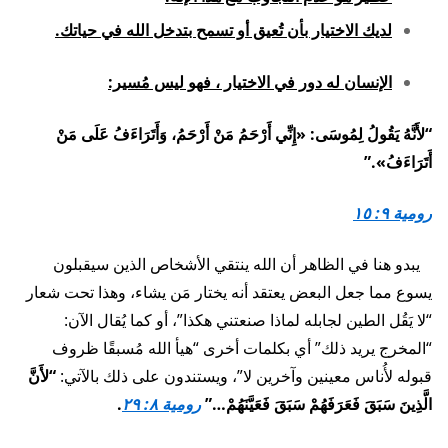
لديك الاختيار بأن تُعيق أو تسمح بتدخل الله في حياتك.
الإنسان له دور في الاختيار ، فهو ليس مُسير:
“لأَنَّهُ يَقُولُ لِمُوسَى: «إِنِّي أَرْحَمُ مَنْ أَرْحَمُ، وَأَتَرَاءَفُ عَلَى مَنْ
أَتَرَاءَفُ».”
رومية ٩: ١٥
يبدو هنا في الظاهر أن الله ينتقي الأشخاص الذين سيقبلون
يسوع مما جعل البعض يعتقد أنه يختار مَن يشاء، وهذا تحت شعار
“لا يَقُل الطين لجابله لماذا صنعتني هكذا”، أو كما يُقال الآن:
“المخرج يريد ذلك” أي بكلمات أخرى “هيأ الله مُسبقًا ظروف
قبوله لأُناس معينين وآخرين لا”، ويستندون على ذلك بالآتي:
“لأَنَّ
الَّذِينَ سَبَقَ فَعَرَفَهُمْ سَبَقَ فَعَيَّنَهُمْ…”
رومية ٨: ٢٩
.