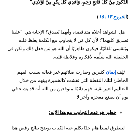
الذُّكُورَ مِنْ كُلِّ فَاتِحِ رَحِمٍ، وَأَفْدِي كُلَّ بِكْرٍ مِنْ أَوْلاَدِي”
(
ال
خروج ١٣: ١٥
)
هل الشواهد أعلاه متناقضة، وأيهما نُصدق؟ الإجابة هي: “علينا
تصديق كليهما”؛ لأن كل مَن لا يتجاوب مع الكلمة يغلظ قلبه
ويَتقسى تلقائيًا، فيكون ظاهريًا أن الله هو مَن فعل ذلك ولكن في
الحقيقة الله سَلَّمه لأفكاره وغلاظة قلبه.
تَلِفَ
إيمان
كثيرين وصارت صلاتهم غير فعاله بسبب الفهم
الخاطئ لتلك النقطة التي تفشت كالخميرة بينهم من خلال
التعاليم الغير نقية، فهم دائمًا متوقعين من الله أنه قد يشاء في
يوم أن يصنع معجزه وآخر لا.
خطير هو عدم التجاوب مع هذا الإله:
لنتطرق لمبدأ هام جدًا تكلم عنه الكتاب يوضح نتائج رفض هذا