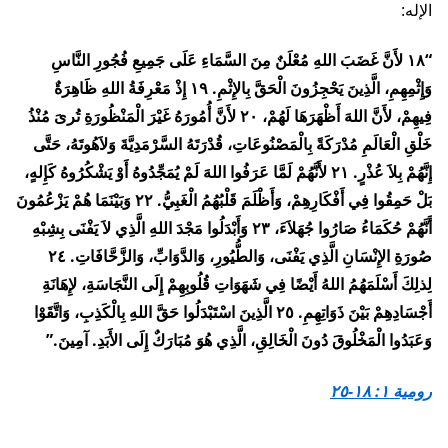
الإله:
“١٨ لأَنَّ غَضَبَ اللهِ مُعْلَنٌ مِنَ السَّمَاءِ عَلَى جَمِيعِ فُجُورِ النَّاسِ
وَإِثْمِهِمِ، الَّذِينَ يَحْجِزُونَ الْحَقَّ بِالإِثْمِ. ١٩ إِذْ مَعْرِفَةُ اللهِ ظَاهِرَةٌ
فِيهِمْ، لأَنَّ اللهَ أَظْهَرَهَا لَهُمْ، ٢٠ لأَنَّ أُمُورَهُ غَيْرَ الْمَنْظُورَةِ تُرىَ مُنْذُ
خَلْقِ الْعَالَمِ مُدْرَكَةً بِالْمَصْنُوعَاتِ، قُدْرَتَهُ السَّرْمَدِيَّةَ وَلاَهُوتَهُ، حَتَّى
إِنَّهُمْ بِلاَ عُذْرٍ. ٢١ لأَنَّهُمْ لَمَّا عَرَفُوا اللهَ لَمْ يُمَجِّدُوهُ أَوْ يَشْكُرُوهُ كَإِلهٍ،
بَلْ حَمِقُوا فِي أَفْكَارِهِمْ، وَأَظْلَمَ قَلْبُهُمُ الْغَبِيُّ. ٢٢ وَبَيْنَمَا هُمْ يَزْعُمُونَ
أَنَّهُمْ حُكَمَاءُ صَارُوا جُهَلاَءَ، ٢٣ وَأَبْدَلُوا مَجْدَ اللهِ الَّذِي لاَ يَفْنَى بِشِبْهِ
صُورَةِ الإِنْسَانِ الَّذِي يَفْنَى، وَالطُّيُورِ، وَالدَّوَابِّ، وَالزَّحَّافَاتِ. ٢٤
لِذلِكَ أَسْلَمَهُمُ اللهُ أَيْضًا فِي شَهَوَاتِ قُلُوبِهِمْ إِلَى النَّجَاسَةِ، لإِهَانَةِ
أَجْسَادِهِمْ بَيْنَ ذَوَاتِهِمِ. ٢٥ الَّذِينَ اسْتَبْدَلُوا حَقَّ اللهِ بِالْكَذِبِ، وَاتَّقَوْا
وَعَبَدُوا الْمَخْلُوقَ دُونَ الْخَالِقِ، الَّذِي هُوَ مُبَارَكٌ إِلَى الأَبَدِ. آمِينَ.”
رومية ١: ١٨-٢٥