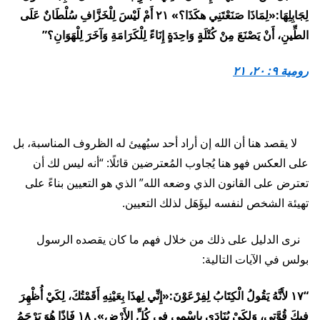
لِجَابِلِهَا:«لِمَاذَا صَنَعْتَنِي هكَذَا؟» ٢١ أَمْ لَيْسَ لِلْخَزَّافِ سُلْطَانٌ عَلَى
الطِّينِ، أَنْ يَصْنَعَ مِنْ كُتْلَةٍ وَاحِدَةٍ إِنَاءً لِلْكَرَامَةِ وَآخَرَ لِلْهَوَانِ؟”
رومية ٩: ٢٠، ٢١
لا يقصد هنا أن الله إن أراد أحد سيُهيئ له الظروف المناسبة، بل
على العكس فهو هنا يُجاوب المُعترضين قائلًا: “أنه ليس لك أن
تعترض على القانون الذي وضعه الله” الذي هو التعيين بناءً على
تهيئة الشخص لنفسه ليؤَهَل لذلك التعيين.
نرى الدليل على ذلك من خلال فهم ما كان يقصده الرسول
بولس في الآيات التالية:
“١٧ لأَنَّهُ يَقُولُ الْكِتَابُ لِفِرْعَوْنَ:«إِنِّي لِهذَا بِعَيْنِهِ أَقَمْتُكَ، لِكَيْ أُظْهِرَ
فِيكَ قُوَّتِي، وَلِكَيْ يُنَادَى بِاسْمِي فِي كُلِّ الأَرْضِ». ١٨ فَإِذًا هُوَ يَرْحَمُ