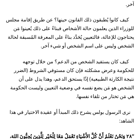
آخر.
كيف كانوا يُطبقون ذلك القانون حينها؟ عن طريق إقامة مجلس
للوزراء الذين يعلمون حالة الأشخاص فبناءً على ذلك يُعينوا مَن
يحتاجون للإعالة، فالتعيين يُحَدَّد بناءً على المعرفة المُسبقة لحالة
الشخص وليس على اسم الشخص أو شيء آخر.
كيف كان يستفيد الشخص من الدعم؟ من خلال توجهه
للحكومة وعرض مشكلته فإن كان مستوفي الشروط (الضرر
نتيجة الكارثة الطبيعية) إذًا يستحق الدعم، وهذا يدل على أن
الشخص هو مَن يضع نفسه في وضعية التعيين وليست الحكومة
هي مَن تختار من تلقاء نفسها.
نرى الرسول بولس يشرح ذلك المبدأ أو عقيدة الاختيار في هذا
الشاهد:
“٢٨ وَنَحْنُ نَعْلَمُ أَنَّ كُلَّ الأَشْيَاءِ تَعْمَلُ مَعًا لِلْخَيْرِ لِلَّذِينَ يُحِبُّونَ اللهَ،