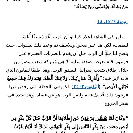
مَنْ يَشَاءُ،
وَيُقَسِّي مَنْ يَشَاءُ
.”
رومية ٩: ١٧، ١٨
يظهر في الشاهد أعلاه كما لو أن الرب أعَّد مُسبقًا أُناسًا
للغضب، لكن هذا غير صحيح وللأسف تم وعظ ذلك لسنوات، حيث
يتضح لنا جليًّا أن الرب قبل أن يقوم بالضربات العشرة على
فرعون قام بعرض صفقة عليه ألا هي مُباركة شعب مصر من
خلال إطلاق شعب إسرائيل ليعبدوا الرب، وهذا طبقًا للقانون الذي
قاله لإبراهيم:
“وَأُبَارِكُ مُبَارِكِيكَ، وَلاَعِنَكَ أَلْعَنُهُ. وَتَتَبَارَكُ فِيكَ جَمِيعُ
قَبَائِلِ الأَرْضِ”. (
ال
تكوين ١٢: ٣
)
، لكن في اللحظة التي رفض فيها
فرعون ذلك قُسِىَّ قلبه وليس الرب هو مَن قساه، وهذا نجده في
سفر الخروج:
” وَكَانَ لَمَّا
تَقَسَّى فِرْعَوْنُ
عَنْ إِطْلاَقِنَا أَنَّ الرَّبَّ قَتَلَ كُلَّ بِكْرٍ فِي
أَرْضِ مِصْرَ، مِنْ بِكْرِ النَّاسِ إِلَى بِكْرِ الْبَهَائِمِ. لِذلِكَ أَنَا أَذْبَحُ لِلرَّبِّ