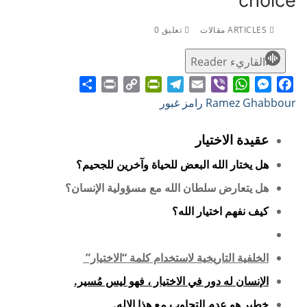
choice
ARTICLES مقالات
تعليق 0
القاريء Reader
Share
Print
PrintFriendly
Copy
Telegram
Email
WhatsApp
Viber
Messenger
Facebook
Ramez Ghabbour رامز غبور
Link
عقيدة الاختيار
هل يختار الله البعض للحياة وآخرين للجحيم؟
هل يتعارض سلطان الله مع مسؤولية الإنسان؟
كيف نفهم اختيار الله؟
الخلفية التاريخية لاستخدام كلمة “الاختيار”
الإنسان له دور في الاختيار ، فهو ليس مُسير.
خطير هو عدم التجاوب مع هذا الإله.