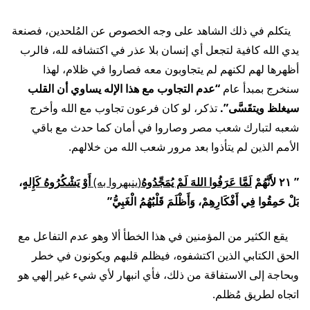
يتكلم في ذلك الشاهد على وجه الخصوص عن المُلحدين، فصنعة
يدي الله كافية لتجعل أي إنسان بلا عذر في اكتشافه لله، فالرب
أظهرها لهم لكنهم لم يتجاوبون معه فصاروا في ظلام، لهذا
سنخرج بمبدأ عام
“عدم التجاوب مع هذا الإله يساوي أن القلب
سيغلظ ويتقَسَّى”.
تذكر، لو كان فرعون تجاوب مع الله وأخرج
شعبه لتبارك شعب مصر وصاروا في أمان كما حدث مع باقي
الأمم الذين لم يتأذوا بعد مرور شعب الله من خلالهم.
” ٢١ لأَنَّهُمْ
لَمَّا عَرَفُوا اللهَ لَمْ يُمَجِّدُوهُ
(ينبهروا به)
أَوْ يَشْكُرُوهُ كَإِلهٍ
،
بَلْ حَمِقُوا فِي أَفْكَارِهِمْ، وَأَظْلَمَ قَلْبُهُمُ الْغَبِيُّ”
يقع الكثير من المؤمنين في هذا الخطأ ألا وهو عدم التفاعل مع
الحق الكتابي الذين اكتشفوه، فيظلم قلبهم ويكونون في خطر
وبحاجة إلى الاستفاقة من ذلك، فأي انبهار لأي شيء غير إلهي هو
اتجاه لطريق مُظلم.