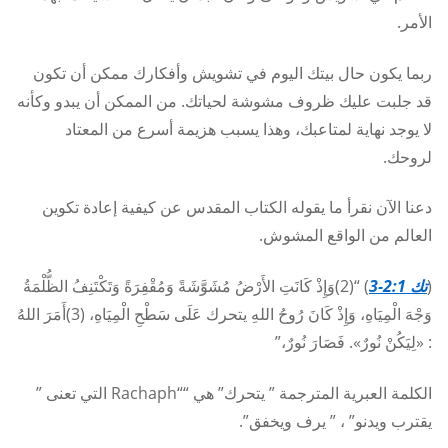
الأمر.
ربما يكون حال بيتك اليوم في تشويش وأفكارك ممكن أن تكون
قد جلبت عليك ظروف مشوشة لحياتك. من الممكن أن يبدو وكأنه
لا يوجد نهاية لمتاعبك، وهذا يسبب هزيمة أسرع من المعتاد
لروحك.
دعنا الآن نقرأ ما يقوله الكتاب المقدس عن كيفية إعادة تكوين
العالم من الواقع المشوش.
(
تك 2:1-3
) “(2)وَإِذْ كَانَتِ الأَرْضُ مُشَوَّشَةً وَمُقْفِرَةً وَتَكْتَنِفُ الظُّلْمَةُ
وَجْهَ الْمِيَاهِ، وَإِذْ كَانَ رُوحُ اللهِ يتحرك عَلَى سَطْحِ الْمِيَاهِ، (3)أَمَرَ اللهُ
: «لِيَكُنْ نُورٌ». فَصَارَ نُورٌ،”
الكلمة العبرية المترجمة ” يتحرك” هي “
“Rachaph
التي تعنى ”
يقترب ويدنو” ، ” يرف ويخفق”.