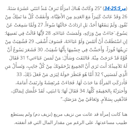
(
مر25:5-34
) “25 وَكَانَتْ هُناكَ امرَأَةٌ تَنزِفُ مُنذُ اثنَتَي عَشَرَةَ سَنَةً.
26 وَقَدْ عَانَتْ كَثِيرَاً مَعَ العَدِيدِ مِنَ الأَطِبَّاءِ، وَأَنفَقَتْ كُلَّ مَا تَملِكُ مِنْ
نُقُودٍ. وَلَمْ يَنفَعْهَا أَحَدٌ، بَلِ ازدَادَتْ حَالَتُهَا سُوءَاً. 27 وَلَمَّا سَمِعَتْ عَنْ
يَسُوعَ، َجَاءَتْ مِنْ وَرَائِهِ، وَلَمَسَتْ عَبَاءَتَهِ. 28 لأَِنَّهَا قَالَتْ فِي نَفسِهَا:
إنِ اسْتَطَعْتُ أَنْ أَلمُسَ وَلَوْ عَبَاءَتَهُ، فَسَوفَ أُشْفَى. 29 فَشُفِيَتْ مِنْ
نَزِيفُهَا فُورَاً، وَأَحَسَّتْ فِي جِسْمِهَا بِأَنَّهَا شُفِيَتْ. 30 فَشَعَرَ يَسُوعُ أَنَّ
قُوَّةً قَدْ خَرَجَتْ مِنْهُ. فَالتَفَتَ وَسَأَلَ: مَنْ لَمَسَ عَبَاءَتي؟ 31 فَقَالَ
لَهُ تَلاَمِيذُهُ: أَنتَ تَرَى أَنَّ الجَمِيعَ يَزْحَمُونَكَ مِنْ كُلِّ جَانِبٍ، وَتَسأَلُ مَنِ
الَّذِي لَمَسَنِي؟ 32 أَمَّا هُوَ فَنَظَرَ حَولَهُ لِيَرَى مَنْ فَعَلَ ذَلِكَ. 33
فَأَدرَكَتِ المَرأَةُ مَا حَدَثَ لَهَا. فَجَاءَتْ مُرتَعِشَةً وَارتَمَتْ أَمَامَهُ،
وَأَخبَرَتْهُ بِالحَقِيقَةِ كُلِّهَا. 34 فَقَالَ لَهَا: يَا ابنَتِي، لَقَدْ خَلَّصَكِ إيمَانُكِ،
فَاذْهَبِي بِسَلاَمٍ. وَتَعَافَيْ مِنْ مَرَضَكِ.”
هنا كانت إمرأة قد عانت من نزيف مريع (نزيف دم) ولم يستطع
طبيب مساعدتها، على الرغم من مقدار المال التي قد أنفقته.