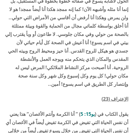
أتحول لأشابه يسوع في صفاته خطوة بخطوة في المستقبل، بل
إنما أنا مثله وأشبهه الآن! كما إنه ممجد هكذا أنا أيضاً ممجد! هو لا
ولن يمرض وهكذا أنا أرفض أن أقاسي من الأمراض التي حولي..
أنا أخلق بواسطة كلماتي مجال من الحماية والقوة وبيئة ممتلئة
بالصحة من حولي وفي مكان جلوسي. لا طاعون أو وبأ يقترب إلي
بيتي في اسم يسوع! أنا أعيش في الصحة كل أيام حياتي لأن
جسدي هو هيكل للروح القدس. أنا حيز ومحيط الروح وبيته الحي
المقدس والمكان الذي يتحكم منه ويوجه العمل والأنشطة
الروحية. أنا أصبحت مركز النشاط الملائكي! المرض ليس له
مكان حولي! كل يوم وكل إسبوع وكل شهر وكل سنة صحة
وإنتصار كل الطريق في اسم يسوع! أمين..
الإعتراف (23)
يقول الكتاب في (
يو15: 5
) ” أنا الكرمة وأنتم الأغصان” هذا يعني
أن نفس الحياة التي تفيض في الكرمة تفيض أيضاً في الأغصان أي
أن نفس الحياة التي تفيض من خلال يسوع تفيض أيضاً من خلالي