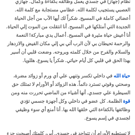
نظام (جهاز) في جسدي يعمل وظائفه بكفاءة وكمال. جهازي
العصبي يستجيب لكلمة الله. عظامي مستجابة مع كلمة الله.
أعضائي كاملة في المسيح. شكراً لك أيها الآب من أجل الحياة
الجديدة التي أمتلكها في المسيح. أنا انتقلت من الموت إلي الحياة.
أنا أعيش حياة مثيرة في المسيح. أعمال يدي مباركة! النعمة
والرحمة تحيطان بي لأن الرب أتي بي إلي مكان الفيض والازدهار
والسلام والفرح من خلال كلمته وبروحه. وضعت قلبي أن أسير
بهذا الحق في قلبي كل أيام حياتي. شكراً يا يسوع. هللويا.
حياة الله
في داخلي تكسر وتنهي علي أي ورم أو زوائد مضرة،
وصحتي وقوتي تسترد دائماً. هذه الزوائد أو الأورام لا تمتلك حق
السيطرة علي جسدي. أنها أشياء من الماضي تحررت منه ومن
قوة
الظلمة. كل عضو في داخلي وكل أجهزة جسمي تؤدي
وظائفها بالكفاءة التي خلقها الله بها. أنا أمنع أي سوء وظيفي
لجسدي في إسم يسوع.
لا تستطيع الأورام أن تتواجد في جسدي. أبي، كلمتك أصبحت جزء