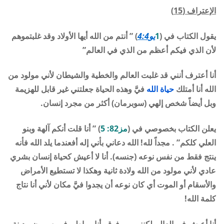
الإعتراف (15)
يقول الكتاب في (
1
يو4:4
) ” أنتم من الله أيها الأولاد وقد غلبتموهم
لأن الذي فيكم أعظم من الذي في العالم”
أنا أعترف أنني قد غلبت العالم والخطية والشيطان لأني مولود من
الله أنا أمتلك
حياة الله
فيَّ وهذه الحياة جعلتني غير قابل للهزيمة
وبل أيضاً شخص إلهي (سوبرمان) أكثر من مجرد إنسان.
يعلن الكتاب بخصوصي في (
مز82: 5
) ” أنا قلت أنكم آلهة وبنو
العلي كلكم” . مجداً لله! الله دعاني بأني إله أفعندما يلد الله فأنه
ينتج فقط من نفس نوعه (جنسه). أنا لا أعيش كحياة إنسان بشري
عادي لأني مولود من الله ولادة ثانية وهكذا لا تستطيع الأمراض
والأسقام أو الموت أي كان نوعه أن يجدوا فيَّ مكان لأني أنا نتاج
كلمة الله!
أنا أعيش في العالم لكنني من فوق. أنا مواطن في صهيون مدينة