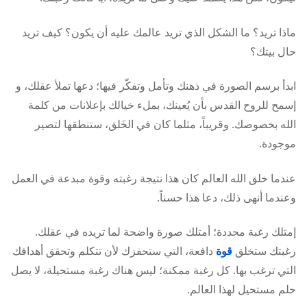
ماذا تريد؟ ما الشكل الذي تريد عالمك عليه أن يكون؟ كيف تريد
حال بيتك؟
ابدأ برسم الصورة في ذهنك وتأمل وتفكّر فيها؛ دعها تملأ عقلك، و
إسمح للروح القدس بأن يُعينك، بملء خيالك بإعلانات من كلمة
الله بخصوصك. وقريباً، مثلما كان في الخَلق، ستنطقها لتصير
موجودة.
عندما خلق الله العالم كان هذا نتيجة رغبته وقوة مبدعة في العمل
وعندما أنهى ذلك، دعا هذا حسناً.
إمتلك رغبة محددة؛ أمتلك صورة واضحة لما تريده في عقلك.
رغبتك ستخلق
قوة
دافعة، التي ستحفزك لأن تتكلم وتحقق أهدافك
التي ترغب بها. كل رغبة ممكنة؛ ليس هناك رغبة مستحيلة، لا يصل
حلم مستحيل لهذا العالم.