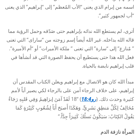
اسمه من إبرام الذي يعنى “الأب المٌعظم” إلى “إبراهيم” الذي يعنى
“أب لجمهور كثير”.
أترى، لم يستطع الله ندائه بإبراهيم حتى صَدّقه وحمل الرؤية مما
قاله الله بداخله. غير الله أيضاً إسم زوجته من “ساراى” التي تعنى
” مٌنازع” إلى “سارة” التي تعنى ” ملكة الأميرات” أو “أم الأميرة”.
فعل الله هذا حتى يستطيع أن يحفظ الصورة التي قد أنشأها في
قلب إبراهيم نابضة بالحياة.
مبدأ الله كان هو الاتصال مع إبراهيم ويعلن الكتاب المقدس أن
إبراهيم، على خلاف الرجاء آمن على بالرجاء لكي يصير أباً لأمم
كثيرة وحدث ذلك. (
رو18:4
) “18 لَقَدْ آمَنَ إبرَاهِيمُ وَفِي قَلبِهِ رَجَاءٌ
مُخَالِفٌ لِكُلِّ مَنطِقٍ بَشَرِيٍّ. وَهَكَذَا أَصبَحَ أَبَاً لِشُعُوبٍ كَثِيْرَةٍ كَمَا
يَقُولُ الكِتَابُ: سَيَكُونُ نَسلُكَ كَثِيرَاً جِدَّاً.”
المرأة نازفة الدم