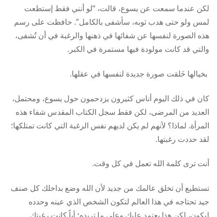
لكن عندما سمعت عن يسوع، قالت، “لو أنني فقط إستطعت
لمس ولو حتى هدب ثوبه، سأشفى بالكامل”. حافظت على رسم
هذه الصورة لنفسها عن شفائها في ذهنها والرغبة في أن تُشفى،
والتي قد كانت مولودة فيها مستمرة في الكبر.
بخيالها خَلقت صورة جديدة لنفسها في عقلها.
كان في ذلك اليوم أناس كثيرون يزدحمون حول يسوع، ومحتمل،
العديد من المرضى، لكن فقط سجل الكتاب المقدس شفاء هذه
المرأة. لماذا؟ لأنهم لم يكن لديهم نفس الرغبة التي كانت تمتلكها؛
لقد حددت رغبتها.
أنت ترى كلمة الله تعمل في كل وقت.
تستطيع أن تخلق عالمك من جديد لأن الله وضع بداخلك كل صنف
جيد تحتاجه في هذا العالم لتكون الشخص الذي عينه وحدده
ليكون، لكن هذا يعتمد عليك وعلى ما تريده؛ أياً كانت رغبتك.