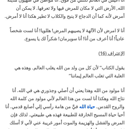
الله, الأرض التي لا مكان للمرض فيها ولا تعرفها. لا يمكن أن
أمرض لأنه كما أن الدجاج لا ينبح والكلاب لا تطير هكذا أنا لا أمرض.
أنا لا امرض لأن الآلهة لا يصيبهم المرض! هللويا! أنا لست شخصاً
عادياً! أنا أعرف من أنا! أنا سوبرمان! شكراً لك يا يسوع.
الإعتراف (16)
يقول الكتاب” لأن كل من ولد من الله يغلب العالم. وهذه هي
الغلبة التي تغلب العالم إيماننا”
أنا مولود من الله وهذا يعني أن أصلي وجذوري هي في الله. أنا
نتاج الله وهكذا أنا لست من هذا العالم لأني مولود من كلمة الله
والروح القدس.
حياة الله
فيَّ من هامة رأسي إلي أصابع قدمي. أنا
أحيا حياة المسيح الخارقة للطبيعة فهذه هي طبيعتي. لذلك فإن
المرض والفشل والهزيمة والموت أمور غريبة عني لأني لا أسلك