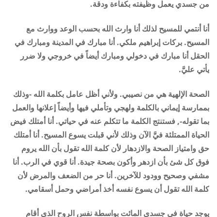
من جسدي يعمل وظيفته بكفاءة ودقة.
أنا أنتمي للمسيح لذلك أنا وارث الله بحسب الوعد ووارث مع
المسيح. بركات إبراهيم ملكي. أنا مبارك في المدينة ومبارك في
الحقل أنا مبارك في دخولي ومبارك أيضاً في خروجي ولا ضرر
يأتي عليَّ.
الصحة الإلهية هي من نصيبي. ولأني أظل عامل بكلمة الله -وذلك
بممارسة إيماني بالكلمة ولهجي وتأملي فيها وأيضاً إعلانها والعمل
بما تقوله-, فستنتج الكلمة ما تتكلم عنه في حياتي. أنا أمتلك فيض
الحياة الممتلئة فيَّ الآن وذلك لأني قبلت يسوع المسيح. أنا أمتلك
حق وامتياز الصحة والازدهار لأن كلمة الله تقول بأن الله يروم
فوق كل شئ بأن ازدهر وأكون بصحة جيدة. أنا قوي في الرب. أنا
مشفي وصحيح وودود للآخرين. أنا حر من الضعف والمرض لأن
كلمة الله تقول أن يسوع نفسه أخذ أمراضي وحمل أسقامي.
يوجد حياة في جسدي المائت بواسطة نفس الروح الذي أقام