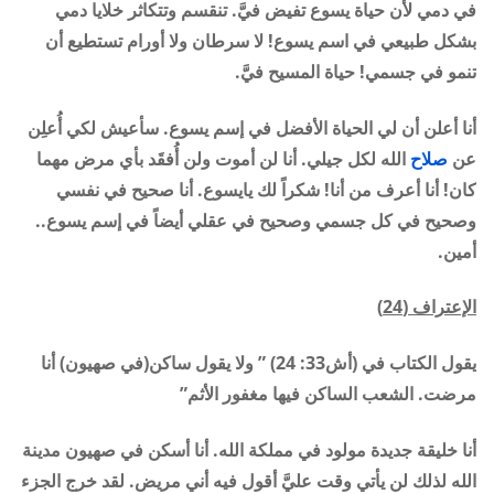
في دمي لأن حياة يسوع تفيض فيَّ. تنقسم وتتكاثر خلايا دمي
بشكل طبيعي في اسم يسوع! لا سرطان ولا أورام تستطيع أن
تنمو في جسمي! حياة المسيح فيَّ.
أنا أعلن أن لي الحياة الأفضل في إسم يسوع. سأعيش لكي أُعلِن
عن
صلاح
الله لكل جيلي. أنا لن أموت ولن أُفقَد بأي مرض مهما
كان! أنا أعرف من أنا! شكراً لك يايسوع. أنا صحيح في نفسي
وصحيح في كل جسمي وصحيح في عقلي أيضاً في إسم يسوع..
أمين.
الإعتراف (24)
يقول الكتاب في (أش33: 24) ” ولا يقول ساكن(في صهيون) أنا
مرضت. الشعب الساكن فيها مغفور الأثم”
أنا خليقة جديدة مولود في مملكة الله. أنا أسكن في صهيون مدينة
الله لذلك لن يأتي وقت عليَّ أقول فيه أني مريض. لقد خرج الجزء