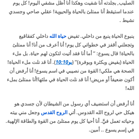
الصليب, بجلدته أنا شفيت وهكذا أنا أظل مشفي اليوم! كل يوم
عندما استيقظ أنا ممتلئ بالحياة والحيوية! عقلي صاحي وجسدي
نشيط .
ينبوع الحياة ينبع من داخلي. تفيض
حياة الله
داخلي كفقاقيع
وتجعلني أقفز في خطواتي كل يوم! أنا أعرف من أنا! أنا ممتلئ
بالحياة! قال يسوع: ” أما أنا فقد أتيت لتكون لهم حياة. بل ملء
الحياة (بفيض وبكثرة وبوفرة)” (
يو10:10
). أنا قد نلت ملء الحياة!
الصحة هي ملكي! القوة من نصيبي في اسم يسوع! أنا أرفض أن
أكون ضعيفاً أو مريض! أنا قد نلت الحياة في ملئها!أنا ممتلئ بملء
الله!
أنا أرفض أن استضيف أي رسول من الشيطان لأن جسدي هو
هيكل حي لروح الله القدوس. أتي
الروح القدس
وجعل مني بيته
وحياته تعمل فيَّ. أنا أحيا كل يوم ممتلئ من القوة والطاقة الإلهية.
في إسم يسوع .. أمين.