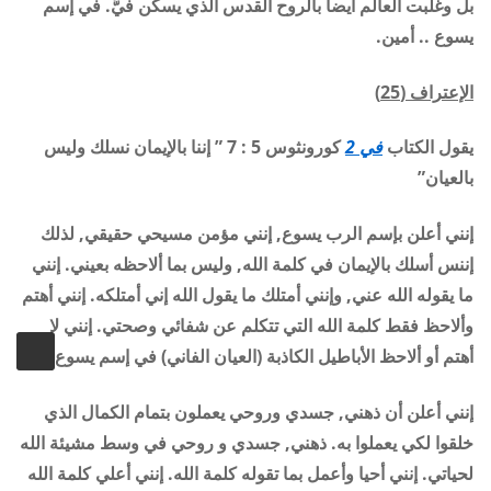
بل وغلبت العالم أيضاً بالروح القدس الذي يسكن فيَّ. في إسم
يسوع .. أمين.
الإعتراف (
25
)
يقول الكتاب
في 2
كورونثوس 5 : 7 ” إننا بالإيمان نسلك وليس
بالعيان”
إنني أعلن بإسم الرب يسوع, إنني مؤمن مسيحي حقيقي, لذلك
إننس أسلك بالإيمان في كلمة الله, وليس بما ألاحظه بعيني. إنني
ما يقوله الله عني, وإنني أمتلك ما يقول الله إني أمتلكه. إنني أهتم
وألاحظ فقط كلمة الله التي تتكلم عن شفائي وصحتي. إنني لا
أهتم أو ألاحظ الأباطيل الكاذبة (العيان الفاني) في إسم يسوع.
إنني أعلن أن ذهني, جسدي وروحي يعملون بتمام الكمال الذي
خلقوا لكي يعملوا به. ذهني, جسدي و روحي في وسط مشيئة الله
لحياتي. إنني أحيا وأعمل بما تقوله كلمة الله. إنني أعلي كلمة الله