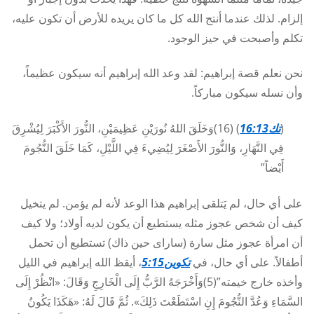
إلزام. لذلك عندما أنتج الله كل ما كان يريده للأرض أن تكون عليه،
تكلم وأصبحت في حيز الوجود.
نحن نعلم قصة إبراهيم: لقد وعد الله إبراهيم أنه سيكون عظيماً،
وأن نسله سيكون مباركاً.
(
تك16:13
) (16)وَخَلَقَ اللهُ نُورَيْنِ عَظِيمَيْنِ، النُّورَ الأَكْبَرَ لِيُشْرِقَ
فِي النَّهَارِ، وَالنُّورَ الأَصْغَرَ لِيُضِيءَ فِي اللَّيْلِ، كَمَا خَلَقَ النُّجُومَ
أَيْضاً”
على أي حال، لم يَتلقى إبراهيم هذا الوعد لأنه لم يؤمن. لم يتخيل
كيف أن شخص عجوز مثله يستطيع أن يكون لديه أولاد؛ ولا كيف
أن امرأة عجوز مثل سارة (ساراى حين ذاك) تستطيع أن تحمل
أطفالاً. على أي حال، في
تكوين5:15
، أيقظ الله إبراهيم في الليل
وأخذه خارج خيمته”(5)وَأَخْرَجَهُ الرَّبُّ إِلَى الْخَارِجِ وَقَالَ: «انْظُرْ إِلَى
السَّمَاءِ وَعُدَّ النُّجُومَ إِنِ اسْتَطَعْتَ ذَلِكَ». ثُمَّ قَالَ لَهُ: «هَكَذَا يَكُونُ