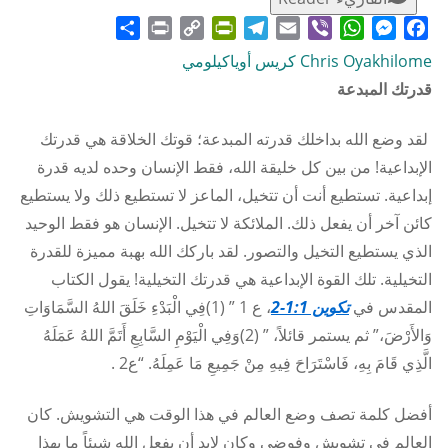
Share
Print
PrintFriendly
Copy
Telegram
Email
WhatsApp
Viber
Messenger
Facebook
Link
Chris Oyakhilome كريس أوياكيلومي
قدرتك المبدعة
لقد وضع الله بداخلك قدرته المبدعة؛ قوتك الخلاقة هي قدرتك
الإبداعية! من بين كل خليقة الله، فقط الإنسان وحده لديه قدرة
إبداعية. تستطيع أنت أن تتخيل، الماعز لا تستطيع ذلك ولا يستطيع
كائن آخر أن يفعل ذلك. الملائكة لا تتخيل. الإنسان هو فقط الوحيد
الذي يستطيع التخيل والتصور. لقد باركك الله بهبة مميزة للقدرة
التخيلية. تلك القوة الإبداعية هي قدرتك التخيلية! يقول الكتاب
المقدس في
تكوين 1:1-2
، ع 1 ” (1)فِي الْبَدْءِ خَلَقَ اللهُ السَّمَاوَاتِ
وَالأَرْضَ،” ثم يستمر قائلاً، ” (2)وَفِي الْيَوْمِ السَّابِعِ أَتَمَّ اللهُ عَمَلَهُ
الَّذِي قَامَ بِهِ، فَاسْتَرَاحَ فِيهِ مِنْ جَمِيعِ مَا عَمِلَهُ. “ع2 .
أفضل كلمة تصف وضع العالم في هذا الوقت هي التشويش. كان
العالم في تشويش وفوضى وكان لابد أن يفعل الله شيئاً ما بهذا