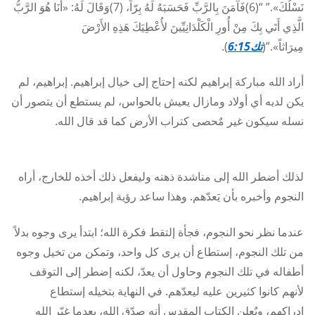
نَسْلُكَ».” “(6)فَآمَنَ بِالرَّبِّ فَحَسَبَهُ لَهُ بِرّاً، (7)وَقَالَ لَهُ: «أَنَا هُوَ الرَّبُّ
الَّذِي أَتَي بِكَ مِنْ أُورِ الْكَلْدَانِيِّينَ لأُعْطِيَكَ هَذِهِ الأَرْضَ
مِيرَاثاً».”(
تك6:15
).
أراد الله مباركة إبراهيم لكنه إحتاج إلى خيال إبراهيم. إبراهيم، لم
يكن لديه أي أولاد ومازال يعيش بالحواس، لم يستطع أن يتصور أن
نسله سيكون غير مٌحصى كتراب الأرض كما قد قال الله.
لذلك أضطر الله إلى مناشدة ذهنه وليفعل ذلك أخذه للخارج، أراه
النجوم وأخبره بأن يَعدّهم. وهذا ساعد رؤية إبراهيم.
عندما نظر نحو النجوم، فجأة إلتقط فكرة الله؛ ابتدأ يرى وجوه بدلاً
من تلك النجوم، إستطاع أن يرى كل واحد، وتمكن من تخيل وجوه
أطفاله في تلك النجوم وحاول أن يعدّ، لكنه إضطر إلى التوقف
لأنهم كانوا كثيرين عليه ليعدّهم. في النهاية بتخيله إستطاع
إدراكهم، ويٌعلن الكتاب المقدس أنه صدّق الله، بعدما غيّر الله