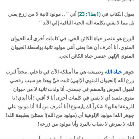
يقول الكتاب في (
1بط1: 23
) أني ” .. مولود ثانية لا من زرع يفني
بل مما لا يفني بكلمة الله الحية الباقية إلي الأبد ”
الزرع هو عنصر حياة الكائن الحي. في كلمات أخرى أنه الحيوان
المنوي. أنا أعرف أن هذا يعني أنني مولود ثانية بواسطة الحيوان
المنوي الإلهي عنصر حياة الكائن الحي.
جوهر
حياة الله
وطبيعته هي ما أمتلكه الآن في داخلي. مجداً للرب
زرع الله (الحيوان المنوي الإلهي) ثابت فيَّ وهذا هو سبب رفضي
لقبول المرض والسقم في جسدي. أنا ولدت ثانية لا من حيوان
منوي يفسد أي لا يفني في كلمات أخرى أنا لا أفني ! أنا أبدي! يا
للروعة! هللويا! شكراً لك يايسوع! أنا أعرف من أنا! أنا مولود علي
جوهر الله! مولود الإلوهية أي (مولود من الله)! ممتلئ بطبيعة الله!
الله لا يمرض لا يصاب بالبرد وأنا مولود من زرعه!