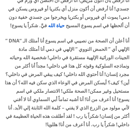
أنا أرفض بأن أكون مريض! أنا أرفض أن احتضن أي ورم في
جسدي! أنا أرفض أن أكون منزل أي بكتريا أو فيروس يسكن في
دمي! يموت أي فيروس أو بكتريا ويخرجوا من جسدي خفية دون
أن ألحظها في اسم يسوع المسيح
حياة الله
فيَّ. شكراً يا يسوع!
أنا أعلن أن الصحة من نصيبي في اسم يسوع أنا أمتلك الـ “
DNA
”
الإلهي أي ” الحمض النووي ” الإلهي في دمي أنا أمتلك مادة
الجينات الوراثية الإلهية مستقرة في داخلي! شخصية الله وحياته
ونماذجه السلوكية وقوته كل هذا في داخلي! مجداً أنا أكثر من
مجرد إنسان! أنا أحتوي الله داخلي! كيف يبقي المرض في داخلي؟
أين؟ كيف؟ أيسكن المرض في الوعاء الذي سكن فيه الله؟ أن هذا
مستحيل وغير ممكن! الصحة ملكي! الانتصار ملكي في اسم
يسوع! أنا أعرف من أنا! أنا أشبه تماماً أبي السماوي أنا لا أفني
لأني مولود من الزرع الذي لا يفني – كلمة الله الثابتة إلي الأبد. أنا
أكثر من إنسان! شكراً يا رب ! لقد أطلقت هذه الحياة العظيمة في
داخلي! شكراً يا رب. أنا أعرف من أنا! هللويا!