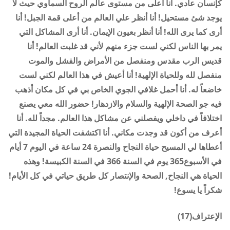
كإنسان عادي. أنا أعلى من مستوى عالم الروح السماوي حيث لا
يوجد شئ مستحيل! أنا أنظر علي العالم من أعلى قمة الجبل! أنا
أرى كما يرى الله! أنا أنظر بعيون الإيمان. أنا أرى المشاكل التي
يمر بها الناس لكني لست جزء منهم لأني قد غلبت العالم! أنا
قديس الرب مقدس ومنفصل من الأمراض والفشل والموت
منفصل لله وللحياة الإلهية! أنا أعيش في هذا العالم لكني لست
خاضعاً له. أنا أحمل غلافي الجوي الخاص بي في كل مكان أذهب
فيه جو الصحة الإلهية والسلام والازدهار! حضور الله معي يصنع
اختلافاً في داخلي ويفصلني عن مشاكل هذا العالم. مجداً لله. أنا
أعرف من أكون قد وجدت مكاني. أنا اكتشفت الحياة المجيدة التي
أعطاها لي المسيح حياة النجاح والنصرة 24 ساعة في اليوم 7 أيام
في الأسبوع365 يوم في السنة 366 في السنة الكبيسة! وهذه
الحياة هي النجاح, الصحة والإنتصار كل طريق حياتي في كل الأيام!
شكراً يا يسوع!
الإعتراف(17)