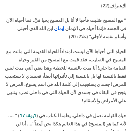
الإعتراف(22)
” مع المسيح صُلبت فأحيا لا أنا بل المسيح يحيا فيَّ. فما أحياه الآن
في الجسد فإنما أحياه في الإيمان
إيمان
ابن الله الذي أحبني
وأسلم نفسه لأجلي” (غلا2: 20)
الحياة التي أحياها الآن ليست امتداداً للحياة القديمة التي ماتت مع
المسيح في الصليب، فقد قمت مع المسيح من القبر وحياة
القيامة بداخلي! أنا ميت بالنسبة للخطية وهذا يعني أنني ميت ليس
فقط بالنسبة لها بل بالنسبة إلي تأثيراتها أيضاً، فجسدي لا يستجيب
للمرض! جسدي يستجيب إلي كلمة الله في اسم يسوع. المرض لا
ينجح في البقاء في جسدي لأن الحياة التي في داخلي تطرد وتنهي
علي الأمراض والأسقام!
حياة القيامة تعمل في داخلي. يعلمنا الكتاب في (
1يو4: 17
) ” ….
لأنه كما هو (المسيح) في هذا العالم هكذا نحن أيضاً”…. أنا لن