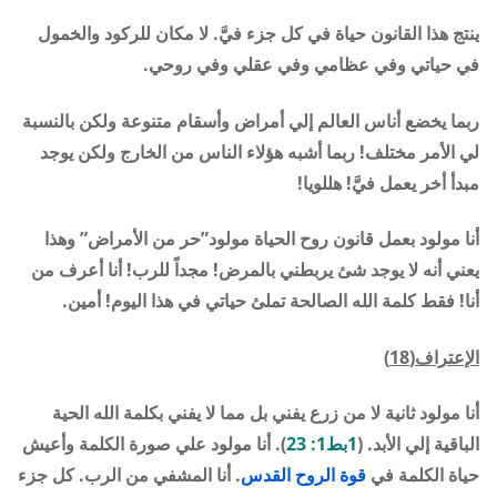
ينتج هذا القانون حياة في كل جزء فيَّ. لا مكان للركود والخمول
في حياتي وفي عظامي وفي عقلي وفي روحي.
ربما يخضع أناس العالم إلي أمراض وأسقام متنوعة ولكن بالنسبة
لي الأمر مختلف! ربما أشبه هؤلاء الناس من الخارج ولكن يوجد
مبدأ أخر يعمل فيَّ! هللويا!
أنا مولود بعمل قانون روح الحياة مولود”حر من الأمراض” وهذا
يعني أنه لا يوجد شئ يربطني بالمرض! مجداً للرب! أنا أعرف من
أنا! فقط كلمة الله الصالحة تملئ حياتي في هذا اليوم! أمين.
الإعتراف(18)
أنا مولود ثانية لا من زرع يفني بل مما لا يفني بكلمة الله الحية
الباقية إلي الأبد. (
1بط1: 23
). أنا مولود علي صورة الكلمة وأعيش
حياة الكلمة في
قوة
الروح القدس
. أنا المشفي من الرب. كل جزء