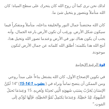
لذلك نحن نرى كما أن روح الله كان يتحرك على سطح المياه؛ كان
الله متأملاً ويتصور و يتخيل شئ ما.
كان الله محتضناً جمال النور والخليقة بداخله، متأملاً ومتفكراً فيما
سيكون شكل الأرض. ورغِب أن تكون الأرض بارعة الجمال، وأنه
يجب أن يكون هناك نور في الأرض وعندما تصور الله وتخيل هذا،
أنتج الله هذا بكلمته؛ أطلق الله كلماته عن جمال الأرض لتكون
موجودة.
قوة
الرغبة الإيجابية
في تكوين الإصحاح الأول، كان الله يشتغل بناءاً على مبدأ روحي
ومن الممكن أن يتضح تماماً ونراه في (
يعقوب 14:1-15
) “14 لَكِنَّ
الإنسَانَ يُجَرَّبُ بِسَبَبِ شَهوَتِهِ الَّتِي تَجذِبُهُ وَتُغرِيهِ. 15 وَعِندَمَا تَحبَلُ
الشَّهوَةُ، تَلِدُ خَطِيَّةً. وَعِندَمَا يَكتَمِلُ نُمُوُّ الخَطِيَّةِ، فَإنَّهَا تُؤَدِّي إلَى
المَوتِ.”