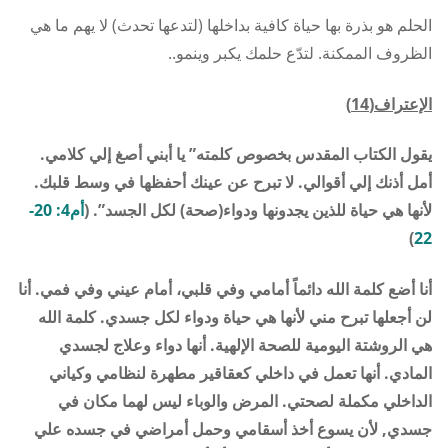
الحلم هو بذرة بها حياة كافية بداخلها (لتدعها تحدث) لا يهم ما هي
الظروف الممكنة. لتدّع حلمك يكبر وينمو..
الإعتراف(14)
يقول الكتاب المقدس بخصوص كلمته” يا أبني أصغ إلي كلامي.
أمل أذنك إلي أقوالي. لا تبرح عن عينك أحفظها في وسط قلبك.
لأنها هي حياة للذين يجدونها ودواء(صحة) لكل الجسد”. (
أم4: 20-
)
22
أنا أضع كلمة الله دائماً أمامي وفي قلبي، أمام عيني وفي فمي. أنا
لن أجعلها تبرح مني لأنها هي حياة ودواء لكل جسدي. كلمة الله
هي الروشتة اليومية للصحة الإلهية. أنها دواء وعلاج لجسدي
المادي. أنها تعمل في داخلي كعقاقير مطهرة لنظامي وكياني
الداخلي مكملة لصحتي. المرض والوباء ليس لهما مكان في
جسدي, لأن يسوع أخذ أسقامي وحمل أمراضي في جسده علي