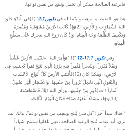
فالرغبة الصالحة ممكن أن تحَمل وتنتج من نفس نوعها.
هذا هو بالضبط ما بَرهنه وبَينّه الله في
تكوين2:1
” (1)فِي الْبَدْءِ خَلَقَ
اللهُ السَّمَاوَاتِ وَالأَرْضَ،”(2)وَإِذْ كَانَتِ الأَرْضُ مُشَوَّشَةً وَمُقْفِرَةً
وَتَكْتَنِفُ الظُّلْمَةُ وَجْهَ الْمِيَاهِ، وَإِذْ كَانَ رُوحُ اللهِ يتحرك عَلَى سَطْحِ
الْمِيَاهِ،
” وفي
تكوين 11:1-12
“(11)وَأَمَرَ اللهُ : «لِتُنْبِتِ الأَرْضُ عُشْباً
وَبَقْلاً مُبْزِراً، وَشَجَراً مُثْمِراً فِيهِ بِزْرُهُ الَّذِي يُنْتِجُ ثَمَراً كَجِنْسِهِ فِي
الأَرْضِ». وَهَكَذَا كَانَ (12)فَأَنْبَتَتِ الأَرْضُ كُلَّ أَنْوَاعِ الأَعْشَابِ
وَالْبُقُولِ الَّتِي تَحْمِلُ بُزُوراً مِنْ جِنْسِهَا، وَالأَشْجَارَ الَّتِي تَحْمِلُ
أَثْمَاراً ذَاتَ بُذُورٍ مِنْ جِنْسِهَا. وَرَأَى اللهُ ذَلِكَ فَاسْتَحْسَنَهُ
(13)وَجَاءَ مَسَاءٌ أَعْقَبَهُ صَبَاحٌ فَكَانَ الْيَوْمَ الثَّالِثَ.
” هناك مبدأ آخر :”كل شئ يٌنتج وينجب من نفس نوعه”. لذلك أنت
ترى، أنه عندما تٌنتج الرغبة الصالحة ،فهي تلقائياً ستنتج أشياءاً
جيدة، تماماً مثلما الشهوة تنتج خطية. فهذا يحدث بدون إجبار أو