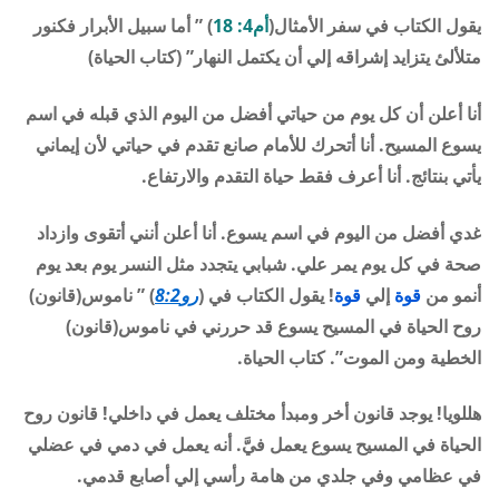
يقول الكتاب في سفر الأمثال(
أم4: 18
) ” أما سبيل الأبرار فكنور
متلألئ يتزايد إشراقه إلي أن يكتمل النهار” (كتاب الحياة)
أنا أعلن أن كل يوم من حياتي أفضل من اليوم الذي قبله في اسم
يسوع المسيح. أنا أتحرك للأمام صانع تقدم في حياتي لأن إيماني
يأتي بنتائج. أنا أعرف فقط حياة التقدم والارتفاع.
غدي أفضل من اليوم في اسم يسوع. أنا أعلن أنني أتقوى وازداد
صحة في كل يوم يمر علي. شبابي يتجدد مثل النسر يوم بعد يوم
أنمو من
قوة
إلي
قوة
! يقول الكتاب في (
رو8:2
) ” ناموس(قانون)
روح الحياة في المسيح يسوع قد حررني في ناموس(قانون)
الخطية ومن الموت”. كتاب الحياة.
هللويا! يوجد قانون أخر ومبدأ مختلف يعمل في داخلي! قانون روح
الحياة في المسيح يسوع يعمل فيَّ. أنه يعمل في دمي في عضلي
في عظامي وفي جلدي من هامة رأسي إلي أصابع قدمي.