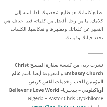
طابع كلماتك هو طابع شخصيتك. لذا، انتبه إلى
كلامك. ما من رجل أفضل من كلماته قط. حياتك هي
التعبير عن كلماتك ومظهرها وانعكاسها. الكلمات
تحدد حياتك وقيمتك.
_______
نشرت بإذن من كنيسة
سفارة المسيح
Christ
Embassy Church
والمعروفة أيضا باسم
عالم
المؤمنين للحب
و
خدمات القس كريس
أوياكيلومي
– بنيجيريا
–
Believer’s Love World
Nigeria
–
Pastor Chris Oyakhilome
والموقع
www.ChristEmbassy.org
.