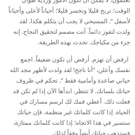
الوقت؛ تربح قليلا وتخسر قليلا؛ أحياناً لأعلى وأحياناً
لأسفل “. المسيحي لا يجب أن يتكلم هكذا. لقد
ولدت لتفوز دائماً. أنت مصمم لتحقيق النجاح. إنه
جزء من مكياجك. تحدث بهذه الطريقة.
ارفض أن تهزم. أرفض أن تكون ضعيفاً. اجمع
نفسك وأعلن، “أنا ناجح! لقد ولدت لأظهر مجد الله
حياتي صاعدة وأمامية فقط “. تحكم في ظروف
حياتك بلسانك. لا تنتظر. ابدأها الآن إذا لم تكن قد
فعلت ذلك. أعطي فمك لك لرسم مسارك في
الحياة. إذا كانت كلماتك غير منظمة، فإن حياتك
ستسير في هذا الاتجاه؛ إذا كانت كلماتك ممتازة،
فستذهب حياتك أيضاً وفقاً لذلك.