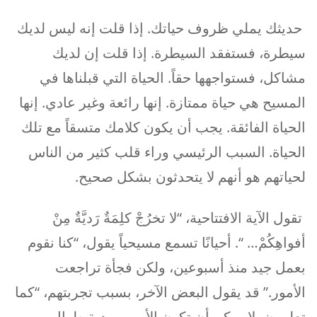
حديثك يملي ظروف حياتك. إذا قلت إنه ليس لديك
سيطرة، فستفقد السيطرة. إذا قلت إن لديك
مشاكل، فستواجهها حقاً. الحياة التي قبلناها في
المسيح هي حياة ممتازة. إنها رائعة وغير عادي. إنها
الحياة الفائقة. يجب أن يكون كلامك متسقاً مع تلك
الحياة. السبب الرئيسي وراء قلب كثير من الناس
لحياتهم هو أنهم لا يتحدثون بشكل صحيح.
تقول الآية الافتتاحية، “لا تخرُجْ كلِمَةٌ رَديَّةٌ مِنْ
أفواهِكُمْ… “. أحيانًا تسمع مسيحياً يقول، “كنا نقوم
بعمل جيد منذ أسبوعين، ولكن فجأة تراجعت
الأمور.” قد يقول البعض الآخر، بسبب تجربتهم، “كما
تعلمون، لا يمكن أن تكون الأمور وردية طوال