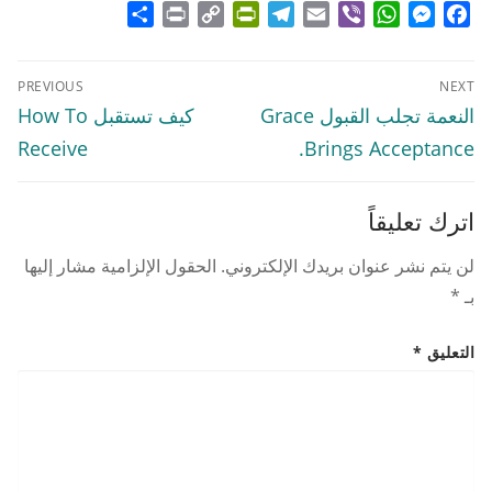
Share
Print
PrintFriendly
Copy
Telegram
Email
WhatsApp
Viber
Messenger
Facebook
Link
تصفّح
PREVIOUS
NEXT
المقالات
Previous
Next
النعمة تجلب القبول Grace
كيف تستقبل How To
post:
post:
Receive
Brings Acceptance.
اترك تعليقاً
لن يتم نشر عنوان بريدك الإلكتروني.
الحقول الإلزامية مشار إليها
بـ
*
التعليق
*