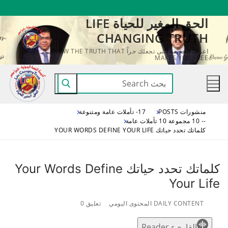
لتجاوز
الحق المغير للحياة LIFE
لى
CHANGING TRUTH
لمحتوى
اعرف الحقيقة التي تجعلك حراً KNOW THE TRUTH THAT
MAKES YOU FREE
البحث
عن:
منشورات POSTS
17- تأملات عامة ومتنوعة
-- 10 مجموعة 10 تأملات عامة
كلماتك تحدد حياتك YOUR WORDS DEFINE YOUR LIFE
كلماتك تحدد حياتك Your Words Define
Your Life
DAILY CONTENT المحتوى اليومي
تعليق 0
القاريء Reader