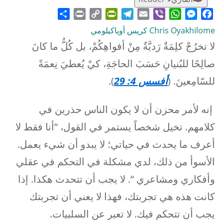
Share
Print
PrintFriendly
Copy
Telegram
Email
WhatsApp
Viber
Messenger
Facebook
Link
Chris Oyakhilome كريس أوياكيلومي
لا تخرُجْ كلِمَةٌ رَديَّةٌ مِنْ أفواهِكُمْ، بل كُلُّ ما كانَ
صالِحًا للبُنيانِ حَسَبَ الحاجَةِ، كيْ يُعطيَ نِعمَةً
للسّامِعينَ. (
أفسس 4: 29
).
إنه لأمر محزن أن لا يكون الناس حذرين في
كلامهم. تخيل شخصاً يستمر في القول، “أنا فقط لا
أعرف ما يحدث في حياتي؛ لا يبدو أن شيء يعمل.
الأسوأ من ذلك، لدي مشكلة في التحكم في عقلي
وأفكاري ومشاعري “. لا يجب أن تتحدث هكذا. إذا
كانت هذه هي تجربتك، فهذا لا يعني أن تجربتك
يجب أن تتحكم فيك. لا تعبر عن السلبيات.