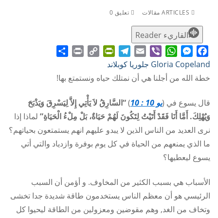
ARTICLES مقالات
تعليق 0
القاريء Reader
Share
Print
PrintFriendly
Copy
Telegram
Email
WhatsApp
Viber
Messenger
Facebook
Gloria Copeland جلوريا كوبلاند
Link
خطة الله من أجلنا هي أن نمتلك حياه ونستمتع بها!
قال يسوع في (
يو 10 : 10
)
“السَّارِقُ لاَ يَأْتِي إِلاَّ لِيَسْرِقَ وَيَذْبَحَ
وَيُهْلِكَ. أَمَّا أَنَا فَقَدْ أَتَيْتُ لِتَكُونَ لَهُمْ حَيَاةٌ، بَلْ مِلْءُ الْحَيَاةِ”
لماذا إذا
نرى العديد من الناس الذين لا يبدو عليهم انهم يستمتعون بحياتهم؟
ما الذي يمنعهم من الحياة في كل يوم بوفرة وازدياد والتي أتي
يسوع ليعطيها؟
الأسباب هي بسبب الكثير من المخاوف. و أؤمن أن السبب
الرئيسي هو أن معظم الناس يستخدمون طاقة شديدة جدا تخشى
وتخاف من الغد, وهم مقوضين ومعزولين من الطاقة ليحيوا كل