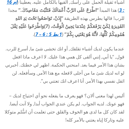
أشياء ثقيلة الحمل على رأسك, القيها بالكامل عليه. يعطينا (
ام 16
: 3
) هذا المبدأ
“اطْرَحْ عَلَى الرَّبِّ أَعْمَالَكَ فَتَثْبُتَ مَقَاصِدُكَ.”
مجدا
للرب! قالها بطرس بهذه الطريقة
“إِذَنْ، تَوَاضَعُوا تَحْتَ يَدِ اللهِ
القَدِيرَةِ لِكَيْ يَرْفَعَكُمْ عِنْدَمَا يَحِينُ الْوَقْتُ، (7)وَاطْرَحُوا عَلَيْهِ ثِقْلَ
هُمُومِكُمْ كُلِّهَا، لأَنَّهُ هُوَ يَعْتَنِي بِكُمْ”
(
1
بط 5 : 6 – 7
).
عندما يكون لديك أشياء تقلقك, أو انك تخشى شئ ما, أسرع للرب.
قول, “يا آبي, إنني ألقى كل همي هذا عليك. لا اعرف ماذا افعل
بشان هذا الأمر فيما بعد. امنحني الحكمة. اظهر لي خطتك. أخبرني
لو انه لديك شئ ما من أجلى لافعله مع هذا الأمر, وسأفعله. لن
اثقل نفسي بهذا الأمر. أنا اعرف انك تعتني بي”.
أليس لهذا معنى ألان؟ فهو يعرف ما يفعله نحو أي احتياج لديك –
فهو عونك. لديه الجواب. لم يكن عندي الجواب أبدا, ولا آنت أيضا.
لقد كان كل ما لدى هو الخوف والقلق حتى تعلمت أن اسُّلم متوكلا
عليه وتاركا إياه يعتني بالأمر كله!