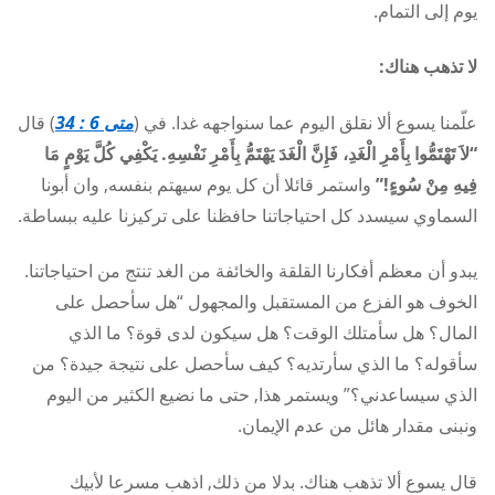
يوم إلى التمام.
لا تذهب هناك:
علّمنا يسوع ألا نقلق اليوم عما سنواجهه غدا. في (
متى 6 : 34
) قال
“لاَ تَهْتَمُّوا بِأَمْرِ الْغَدِ، فَإِنَّ الْغَدَ يَهْتَمُّ بِأَمْرِ نَفْسِهِ. يَكْفِي كُلَّ يَوْمٍ مَا
فِيهِ مِنْ سُوءٍ!”
واستمر قائلا أن كل يوم سيهتم بنفسه, وان أبونا
السماوي سيسدد كل احتياجاتنا حافظنا على تركيزنا عليه ببساطة.
يبدو أن معظم أفكارنا القلقة والخائفة من الغد تنتج من احتياجاتنا.
الخوف هو الفزع من المستقبل والمجهول “هل سأحصل على
المال؟ هل سأمتلك الوقت؟ هل سيكون لدى قوة؟ ما الذي
سأقوله؟ ما الذي سأرتديه؟ كيف سأحصل على نتيجة جيدة؟ من
الذي سيساعدني؟” ويستمر هذا, حتى ما نضيع الكثير من اليوم
ونبنى مقدار هائل من عدم الإيمان.
قال يسوع ألا تذهب هناك. بدلا من ذلك, اذهب مسرعا لأبيك