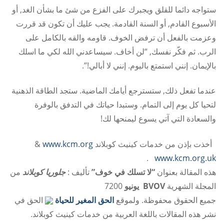
ستواجه دائما للقلق ويجبرك على الفزع من شئ ما بشأن الغد, أو
الأسبوع القادم, أو السنة القادمة. يجب عليك أن تكون قد قررت
وعزمت بالفعل أن ترفض الخوف. قاومه والقه بالكامل على
الرب. ثم فكّر نفسك, “لن أخاف. سيساعدني الله لكي ما اسلك
بالإيمان. إنني استمتع باليوم. إنني لا أبالي!”.
عندما تفعل ذلك, ستسترجع أيامك الماضية. ستجد الطاقة الذهنية
لتحيا كل يوم إلى التمام. وستبدا حياتك في التدفق بالوفرة
والسعادة التي آتي يسوع ليمنحها لك!
أخذت بإذن من خدمات كينيث كوبلاند
www.kcm.org
&
.
www.kcm.org.uk
هذه المقالة بعنوان
“لا تسلك في خوف”
تأليف :
جلوريا كوبلاند
من
المجلة الشهرية
BVOV
يونيو
200
7
جميع الحقوق محفوظة. ولموقع
الحق المغير للحياة
الحق في
نشر هذه المقالات باللغة العربية من خدمات كينيث كوبلاند.