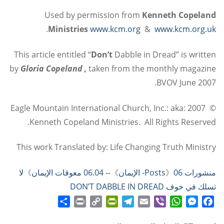
Used by permission from
Kenneth
Copeland
.
Ministries
www.kcm.org
&
www.kcm.org.uk
This article entitled “
Don’t
Dabble in Dread” is written
by
Gloria Copeland ,
taken from the monthly magazine
BVOV June 2007.
© 2007 Eagle Mountain International Church, Inc.: aka:
Kenneth Copeland Ministries. All Rights Reserved.
This work Translated by: Life Changing Truth Ministry
منشورات Posts
06- الإيمان
》
》
-- 06.04 معوقات الإيمان
》
لا
تسلك في خوف DON’T DABBLE IN DREAD
Share
Print
PrintFriendly
Copy
Telegram
Email
WhatsApp
Viber
Messenger
Facebook