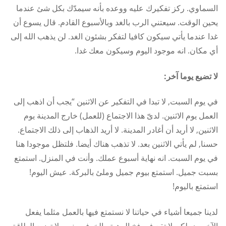
السماوي. ركز تفكيرك عليه ووعده بأنه سيمدّك بكل شئ عندما
يحين الوقت. سيعتني الرب بالغد وبالأسبوع القادم. قال يسوع أن
غدا عندما يأتي سيكون كافيا لتفكر بشئون الغد. لن يذهب الله إلى
أي مكان. انه موجود اليوم وسيكون معك غدا.
لا تضيع يوما آخر:
في يوم السبت, لا تبدا في التفكير عن الاثنين “يجب أن اذهب إلى
العمل يوم الاثنين. لدىّ هذا الاجتماع (للعمل) خارج المدينة يوم
الاثنين, لا أريد أن أغادر المدينة. لا أريد الذهاب إلى ذلك الاجتماع.
حسنا, لم يأتي الاثنين بعد. لا تذهب هناك أيضا. فلتظل موجودا هنا
في يوم السبت. انه نهاية أسبوع عملك. وأنت في المنزل. استمتع
بسبت جميل. استمتع بيوم جميل وملئ بالبركة. عيش اليوم!
استمتع باليوم!
لدينا جميعا أشياء في حياتنا لا نستمتع فيها بالعمل مثلما يفعل