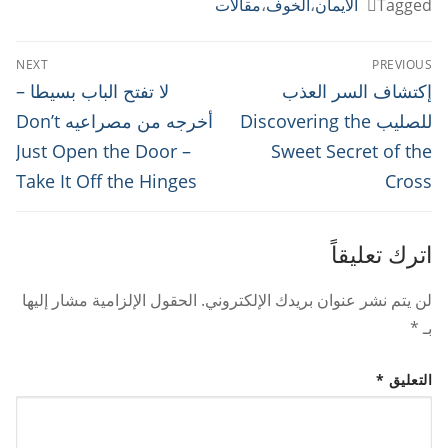
Link
Tagged
الايمان
،
الخوف
،
مقالات
تصفّح
NEXT
PREVIOUS
المقالات
Next
Previous
إكتشاف السر العذب
لا تفتح الباب بسيطا –
post:
post:
للصليب Discovering the
أخرجه من مصراعيه Don’t
Just Open the Door –
Sweet Secret of the
Take It Off the Hinges
Cross
اترك تعليقاً
لن يتم نشر عنوان بريدك الإلكتروني.
الحقول الإلزامية مشار إليها
بـ
*
التعليق
*