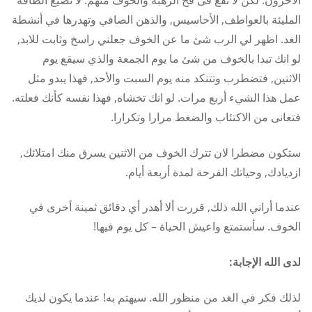
الآخرون. لكن لا تقع فى فخ الرهبة والخوف منهم. لا تضيع الطاقة
المليئة بالعواطف, الأحاسيس, والذهن الصافي وتهدرها في أنشطة
الغد. اظهر لي الرب شئ ما عن الخوف جعلني راسخ وثابت للابد,
لو انك تبدا بالخوف من شئ ما يوم الجمعة والذي سيقع يوم
الاثنين, فتضطرب وتتنكد منه يوم السبت والأحد, فهذا يبدو مثل
عمل هذا الشيء أربع مرات. لو انك تخشاه, فهذا نفسه كأنك فعلته.
فتعانى من الاكتئاب والضغط مرارا وتكرارا.
ستكون مضطرا لان تترك الخوف من الاثنين يسرق منك امتلائك,
ازديادك, وحياتك الفرحة لمدة أربعة أيام.
عندما أراني الله ذلك, قررت ألا أهدر أي دقائق ثمينة أخرى في
الخوف. سأستمتع واعيش الحياة – كل يوم فيها!
لدى الله الإجابة:
لذلك فكر في الغد من منظور الله. سيهتم به! عندما يكون لديك