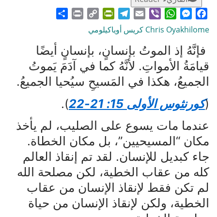
Share
Print
PrintFriendly
Copy
Telegram
Email
WhatsApp
Viber
Messenger
Facebook
Link
Chris Oyakhilome كريس أوياكيلومي
فإنَّهُ إذ الموتُ بإنسانٍ، بإنسانٍ أيضًا
قيامَةُ الأمواتِ. لأنَّهُ كما في آدَمَ يَموتُ
الجميعُ، هكذا في المَسيحِ سيُحيا الجميعُ.
(
كورنثوس الأولى 15: 21-22
).
عندما مات يسوع على الصليب، لم يأخذ
مكان “المسيحيين”، بل مكان الخطاة.
جاء كبديل للإنسان. لقد تم إنقاذ العالم
كله من عقاب الخطية، لكن مصلحة الله
لم تكن فقط لإنقاذ الإنسان من عقاب
الخطية، ولكن لإنقاذ الإنسان من حياة