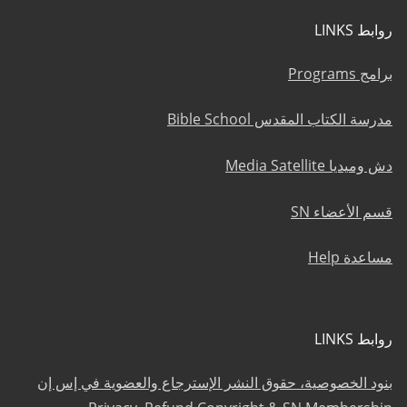
روابط LINKS
برامج Programs
مدرسة الكتاب المقدس Bible School
دش وميديا Media Satellite
قسم الأعضاء SN
مساعدة Help
روابط LINKS
بنود الخصوصية، حقوق النشر الإسترجاع والعضوية في إس إن