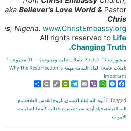
from
Christ
Embassy
Church,
aka
Believer’s Love World &
Pastor
Chris
ies
, Nigeria.
www.ChristEmbassy.org
All rights reserved to
Life
.
Changing Truth
منشورات Posts
17- تأملات عامة ومتنوعة
》
》
-- 01 مجموعة 1
تأملات عامة
》
لماذا القيامة مهمة Why The Resurrection Is
Important
Share
Print
PrintFriendly
Copy
Telegram
Email
WhatsApp
Viber
Messenger
Facebook
Link
Tagged
أبوة الله
،
إنقاذ الإنسان
،
الروح القدس
،
العلاقة مع
الله
،
القيامة
،
حياة أبدية
،
سيادة يسوع
،
فعالية كلمة الله
،
قيامة
الأموات