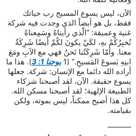
الآن، ليس يسوع المسيح رب حياتك
فقط، بل هو أيضاً الذي وجدت فيه شركة
غنية وعميقة: “الّذي رأيناهُ وسَمِعناهُ
نُخبِرُكُمْ بهِ، لكَيْ يكونَ لكُمْ أيضًا شَرِكَةٌ
معنا. وأمّا شَرِكَتُنا نَحنُ فهي مع الآبِ ومَعَ
ابنِهِ يَسوعَ المَسيحِ.” (1
يوحنا 1: 3
). هذا ما
أراده الله دائما مع الإنسان: شركة. جعلها
يسوع حقيقة. الآن، لقد أصبحنا شركاء
الطبيعة الإلهية؛ لقد أصبحنا مسكن الله.
كل هذا أصبح ممكناً، ليس بموته، ولكن
بقيامته.
_______