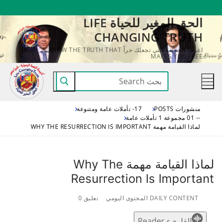
لتجاوز
الحق المغير للحياة LIFE
لى
CHANGING TRUTH
لمحتوى
اعرف الحقيقة التي تجعلك حراً KNOW THE TRUTH THAT
MAKES YOU FREE
البحث
عن:
منشورات POSTS
17- تأملات عامة ومتنوعة
-- 01 مجموعة 1 تأملات عامة
لماذا القيامة مهمة WHY THE RESURRECTION IS IMPORTANT
لماذا القيامة مهمة Why The
Resurrection Is Important
DAILY CONTENT المحتوى اليومي
تعليق 0
القاريء Reader