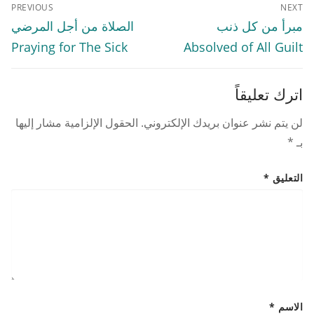
تصفّح
PREVIOUS
NEXT
المقالات
Previous
Next
مبرأ من كل ذنب
الصلاة من أجل المرضي
post:
post:
Praying for The Sick
Absolved of All Guilt
اترك تعليقاً
لن يتم نشر عنوان بريدك الإلكتروني.
الحقول الإلزامية مشار إليها
بـ
*
التعليق
*
الاسم
*