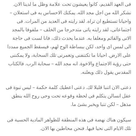
فى العهد القديم، كانوا يعيشون تحت علامة وظل ما لدينا الان.
نشكر الله من اجل مجد الله. يمكنك الاحساس به فى استعلان –
واحيانا تستطيع ان تراه. لقد رايته فى العديد من المرات. فى
اجتماعاتى، لقد رايته ياتى متدحرجا من الخلف – ملفوفا بالمجد
الاتى والقائم ومغلفا به. عندما يحدث ذلك، فانا لست فى حاجة
الى لمس اى واحد، لكن ببساطة الوح لهم، فيسقط الجميع ممددا
على الارض. احيانا ما تكتنفنى وتغمرنى تلك السحابة، ولا يمكننى
حتى رؤية الاجتماع والاخوة. انه مجد الله – سحابة الرب. فالكتاب
المقدس يقول ذلك ويعلنه.
دعنى الان اتنبا قليلا لك. دعنى اعطيك كلمة حكمة – ليس نبوة فى
عقل انسالن يتكلم فى لحظة وقوعه تحت وحى روح الله بنطق
مذهل – لكن تنبا ويخبر بشئ ما.
سيكون هناك نهضة فى هذه المنطقة للظواهر المادية الحسية فى
تلك الايام التى نحيا فيها. فنحن محاطين بها الان.