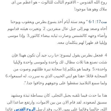
روح الله القدوس – الاقنوم الثالث للثالوث – هو اعظم من اى
ملاك وهو هنا موجود!
مت17: 1-6
” وبعد ستة أيام أخذ يسوع بطرس ويعقوب ويوحنا
أخاه وصعد بهم إلى جبل عال منفردين. 2 وتغيرت هيئته قدامهم
وأضاء وجهه كالشمس وصارت ثيابه بيضاء كالنور.3 وإذا موسى
وإيليا قد ظهرا لهم يتكلمان معه.
4 فجعل بطرس يقول ليسوع: «يا رب جيد أن نكون ههنا! فإن
شئت نصنع هنا ثلاث مظال. لك واحدة ولموسى واحدة ولإيليا
واحدة».5 وفيما هو يتكلم إذا سحابة نيرة ظللتهم وصوت من
السحابة قائلا: «هذا هو ابني الحبيب الذي به سررت. له اسمعوا».6
ولما سمع التلاميذ سقطوا على وجوههم وخافوا جدا.”.
هذا ما حدث فيما نلقبه بجبل التجلى. كان ببساطة نبذة ومشهد
مسبق لصعوده. لقد قام الان من بين الاموات، وارتفع صاعدا الى
الله، جالسا وقائما على يمين الاب، وقد ارسل
الروح القدس
عائدا