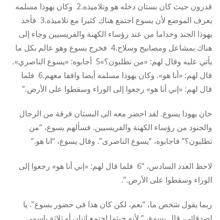
قدرون حيث كان بستان دخله هو وتلاميذه.2 وكان يهوذا مسلمه
يعرف الموضع لأن يسوع اجتمع هناك كثيرا مع تلاميذه.3 فأخذ
يهوذا الجند وخداما من عند رؤساء الكهنة والفريسيين وجاء إلى
هناك بمشاعل ومصابيح وسلاح.4 فخرج يسوع وهو عالم بكل ما
يأتي عليه وقال لهم: «من تطلبون؟»5 أجابوه: «يسوع الناصري».
قال لهم: «أنا هو». وكان يهوذا مسلمه أيضا واقفا معهم.6 فلما
قال لهم: «إني أنا هو» رجعوا إلى الوراء وسقطوا على الأرض.”
خان يهوذا يسوع. لقد احضر معه الى البستان فرقة من الرجال
والجنود من رؤساء الكهنة والفريسيين. فسألهم يسوع، “من
تطلبون؟” فاجابوه، “يسوع الناصرى”. وقال يسوع، “انا هو.”
لاحظ العدد السادس، “6 فلما قال لهم: «إني أنا هو» رجعوا إلى
الوراء وسقطوا على الأرض.”.
ربما يقول شخص ما، “نعم، لكن كان هذا فى حضور يسوع”. يا
اصدقائى، قال يسوع، ” لأنه حيثما اجتمع اثنان أو ثلاثة باسمي