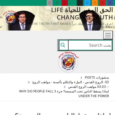
لتجاوز
الحق المغير للحياة LIFE
لى
CHANGING TRUTH
لمحتوى
اعرف الحقيقة التي تجعلك حراً KNOW THE TRUTH THAT MAKES
YOU FREE
البحث
عن:
منشورات POSTS
03- الروح القدس - الملء والتكلم بألسنة - مواهب الروح
-- 03.03 مواهب الروح القدس
لماذا يسقط الناس تحت المسحة؟ جزء 3 WHY DO PEOPLE FALL
UNDER THE POWER