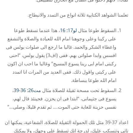
تعلمنا الشواهد الكتابية ثلاثة انواع من التمدد والانبطاح.
السقوط طوعا مثال
لو17: 16
، هذا عندما نسقط طوعا
على ركبنا وعلى وجوهنا امام الله للعبادة والصلاة والتشفع
واعطاء الشكر والحمد. غالبا ما ارجع الى صلوات بولس فى
افسس وابدا صلواتى بهم. ففى (اف3) يقول بولس، “احنى
ركبتى امام ابى ربنا يسوع المسيح” وغالبا ما احب ان اكون
على ركبتى واقول ذلك. ففى العديد من المرات انا اتمدد
امام الله طوعا ببساطة.
السقوط تحت مسحة ثقيلة للصلاة مثال
مت26: 36-39
،
يسوع فى جثيمانى، “ابتدا فى ان يحزن. فحينئذ قال لهم،
نفسى حزينة للغاية حتى الموت…. ثم تقدم قليلا، وصلى…”
اعداد 37-39 مثل تلك الحمولة الثقيلة للصلاة، الشفاعية، يمكنها ان
تاتى وتنسكب عليك، لدرجة انك تسقط على وجهك، ولا يمكنك