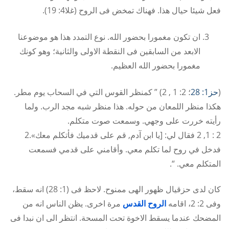
فعل شيئا حيال هذا. فهناك تمخض فى الروح (غلا4: 19).
ان تكون مغمورا بحضور الله. نوع التمدد هذا هو موضوعنا
الابعد من السابقين فى النقطة الاولى والثانية؛ وهو كونك
مغمورا بحضور الله العظيم.
(
حز1: 28
؛ 2: 1 , 2) ” كمنظر القوس التي في السحاب يوم مطر.
هكذا منظر اللمعان من حوله. هذا منظر شبه مجد الرب. ولما
رأيته خررت على وجهي. وسمعت صوت متكلم.
2 : 1, 2 فقال لي: [يا ابن آدم, قم على قدميك فأتكلم معك».2
فدخل في روح لما تكلم معي. وأقامني على قدمي فسمعت
المتكلم معي. “.
كان لدى حزقيال ظهور الهى ممنوح. لاحظ فى (1: 28) انه سقط،
وفى 2: 2، اقامه
الروح القدس
مرة اخرى. يظن الناس انه من
المضحك عندما يسقط الاخوة تحت المسحة. انتظر الى ان نبدا فى