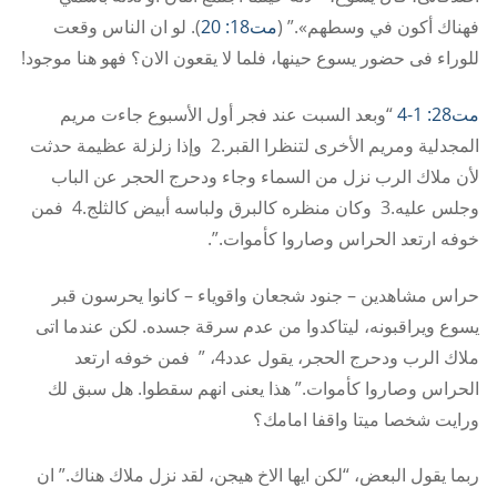
فهناك أكون في وسطهم».” (
مت18: 20
). لو ان الناس وقعت
للوراء فى حضور يسوع حينها، فلما لا يقعون الان؟ فهو هنا موجود!
مت28: 1-4
“وبعد السبت عند فجر أول الأسبوع جاءت مريم
المجدلية ومريم الأخرى لتنظرا القبر.2 وإذا زلزلة عظيمة حدثت
لأن ملاك الرب نزل من السماء وجاء ودحرج الحجر عن الباب
وجلس عليه.3 وكان منظره كالبرق ولباسه أبيض كالثلج.4 فمن
خوفه ارتعد الحراس وصاروا كأموات.”.
حراس مشاهدين – جنود شجعان واقوياء – كانوا يحرسون قبر
يسوع ويراقبونه، ليتاكدوا من عدم سرقة جسده. لكن عندما اتى
ملاك الرب ودحرج الحجر، يقول عدد4، ” فمن خوفه ارتعد
الحراس وصاروا كأموات.” هذا يعنى انهم سقطوا. هل سبق لك
ورايت شخصا ميتا واقفا امامك؟
ربما يقول البعض، “لكن ايها الاخ هيجن، لقد نزل ملاك هناك.” ان