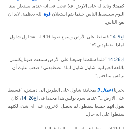
كممثلا ونائبا له على الارض. فلا عجب فى انه عندما يستعلن بيننا
اليوم سيسقط الناس حيثما يتم استعلان
قوة
الله بعظمة، لابد ان
يقع الناس.
اع9: 4
” فسقط على الأرض وسمع صوتا قائلا له: «شاول شاول
لماذا تضطهدني؟»”
اع26: 14
“فلما سقطنا جميعنا على الأرض سمعت صوتا يكلمني
باللغة العبرانية: شاول شاول لماذا تضطهدني؟ صعب عليك أن
ترفس مناخس”.
يخبرنا
اعمال 9
بمحادثة شاول على الطريق الى دمشق، “فسقط
على الارض…” عندما سرد بولس هذا مجددا فى
اع26: 14
، كان
يقول انهم جميعا سقطوا. لم يحصل الاخرون على اى شئ، لكنهم
سقطوا على ايه حال.
لماذا؟ لانهم دخلوا فى اتصال مع الخارق للطبيعى.