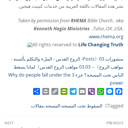
نشر هذه المقالات باللغة العربية من خدمات كينيث هيجين.
Taken by permission from
RHEMA
Bible Church , aka
Kenneth Hagin Ministries
,Tulsa ,OK ,USA.
.
www.rhema.org
.
All rights reserved to
Life Changing Truth
منشورات Posts
》
03- الروح القدس - الملء والتكلم بألسنة -
مواهب الروح
》
-- 03.03 مواهب الروح القدس
》
لماذا يسقط
الناس تحت المسحة؟ جزء 3 Why do people fall under the
power
Share
Print
PrintFriendly
Copy
Telegram
Email
WhatsApp
Viber
Messenger
Facebook
Link
Tagged
السقوط تحت المسحه
،
المسحه
،
مقالات
تصفّح
NEXT
PREVIOUS