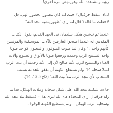
رؤية ومشاهدة الله وهو ينهض مرة اخرى!
لماذا سقط حزقيال؟ حيث انه كان مغمورا بحضور الهى. هل
لاحظت ما قاله؟ قال انه راى “ظهور يشبه مجد الله”.
عندما تم تدشين هيكل سليمان فى العهد القديم، يقول الكتاب
المقدس انه عندما اصبحوا العازفين للآلات الموسيقية والمرنمين
كأنهم واحدا، ” وكان لما صوت المبوقون والمغنون كواحد صوتا
واحدا لتسبيح الرب وحمده ورفعوا صوتا بالأبواق والصنوج وآلات
الغناء والتسبيح للرب لأنه صالح لأن إلى الأبد رحمته أن بيت الرب
امتلأ سحابا.14 ولم يستطع الكهنة أن يقفوا للخدمة بسبب
السحاب لأن مجد الرب ملأ بيت الله.” (2اخ5: 13، 14).
جاءت شكينة مجد الله على شكل سحابة وملات الهيكل. هذا ما
راه حزقيال. راى المجد! دعاه الله ليرى هذا – فسقط ملا مجد الله
وسحابة الرب الهيكل – ولم يستطيع الكهنة الوقوف.