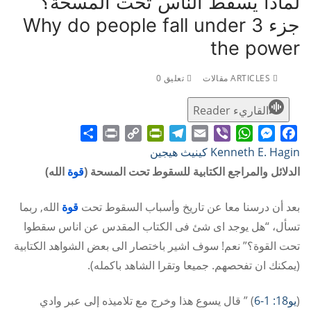
لماذا يسقط الناس تحت المسحة؟
جزء 3 Why do people fall under
the power
ARTICLES مقالات
تعليق 0
القاريء Reader
Share
Print
PrintFriendly
Copy
Telegram
Email
WhatsApp
Viber
Messenger
Facebook
Kenneth E. Hagin كينيث هيجين
Link
الدلائل والمراجع الكتابية للسقوط تحت المسحة (
قوة
الله)
بعد أن درسنا معا عن تاريخ وأسباب السقوط تحت
قوة
الله, ربما
تسأل، “هل يوجد اى شئ فى الكتاب المقدس عن اناس سقطوا
تحت القوة؟” نعم! سوف اشير باختصار الى بعض الشواهد الكتابية
(يمكنك ان تفحصهم. جميعا وتقرا الشاهد باكمله).
(
يو18: 1-6
) ” قال يسوع هذا وخرج مع تلاميذه إلى عبر وادي