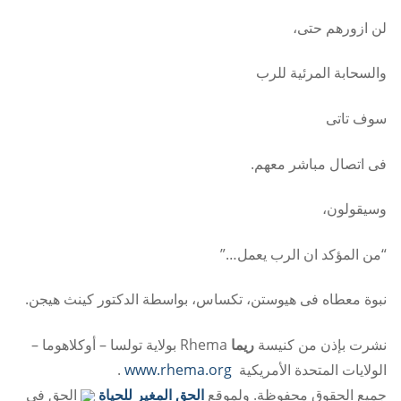
لن ازورهم حتى،
والسحابة المرئية للرب
سوف تاتى
فى اتصال مباشر معهم.
وسيقولون،
“من المؤكد ان الرب يعمل…”
نبوة معطاه فى هيوستن، تكساس، بواسطة الدكتور كينث هيجن.
نشرت بإذن من كنيسة
ريما
Rhema بولاية تولسا – أوكلاهوما –
الولايات المتحدة الأمريكية
www.rhema.org
.
جميع الحقوق محفوظة. ولموقع
الحق المغير للحياة
الحق في