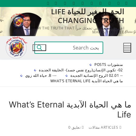
لتجاوز
الحق المغير للحياة LIFE
لى
CHANGING TRUTH
لمحتوى
اعرف الحقيقة التي تجعلك حراً KNOW THE TRUTH THAT
MAKES YOU FREE
البحث
عن:
منشورات POSTS
02- تكوين الإنسان(روح نفس جسد)- الخليقة الجديدة
-- 02.01 الروح الإنسانية الجديدة
--- B. حياة الله زوي
ما هي الحياة الآبدية WHAT’S ETERNAL LIFE
ما هي الحياة الآبدية What’s Eternal
Life
ARTICLES مقالات
تعليق 0