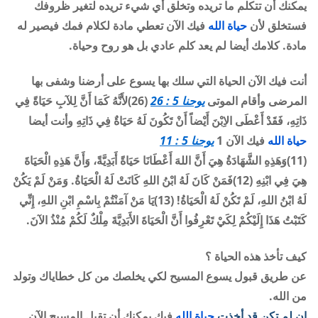
يمكنك أن تتكلم ما تريده وتخلق أي شيء تريده لتغير ظروفك
فستخلق لأن
حياة الله
فيك الآن تعطي مادة لكلام فمك فيصير له
مادة. كلامك أيضا لم يعد كلم عادي بل هو روح وحياة.
أنت فيك الآن الحياة التي سلك بها يسوع على أرضنا وشفى بها
المرضى وأقام الموتى
يوحنا 5 : 26
(26)لأَنَّهُ كَمَا أَنَّ لِلآبِ حَيَاةً فِي
ذَاتِهِ، فَقَدْ أَعْطَى الاِبْنَ أَيْضاً أَنْ تَكُونَ لَهُ حَيَاةٌ فِي ذَاتِهِ وأنت أيضا
حياة الله
فيك الآن 1
يوحنا 5 : 11
(11)وَهَذِهِ الشَّهَادَةُ هِيَ أَنَّ اللهَ أَعْطَانَا حَيَاةً أَبَدِيَّةً، وَأَنَّ هَذِهِ الْحَيَاةَ
هِيَ فِي ابْنِهِ (12)فَمَنْ كَانَ لَهُ ابْنُ اللهِ كَانَتْ لَهُ الْحَيَاةُ. وَمَنْ لَمْ يَكُنْ
لَهُ ابْنُ اللهِ، لَمْ تَكُنْ لَهُ الْحَيَاةُ! (13)يَا مَنْ آمَنْتُمْ بِاسْمِ ابْنِ اللهِ، إِنِّي
كَتَبْتُ هَذَا إِلَيْكُمْ لِكَيْ تَعْرِفُوا أَنَّ الْحَيَاةَ الأَبَدِيَّةَ مِلْكٌ لَكُمْ مُنْذُ الآنَ.
كيف تأخذ هذه الحياة ؟
عن طريق قبول يسوع المسيح لكي يخلصك من كل خطاياك وتولد
من الله.
إن لم تكن قد أخذت
حياة الله
فيك يمكنك أن تقبل المسيح الآن