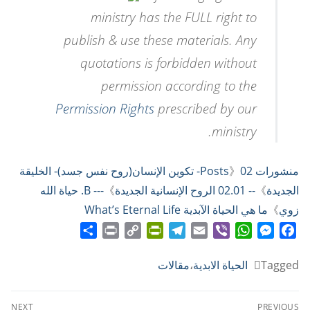
ministry has the FULL right to
publish & use these materials. Any
quotations is forbidden without
permission according to the
Permission Rights
prescribed by our
ministry.
منشورات Posts
》
02- تكوين الإنسان(روح نفس جسد)- الخليقة
الجديدة
》
-- 02.01 الروح الإنسانية الجديدة
》
--- B. حياة الله
زوي
》
ما هي الحياة الآبدية What’s Eternal Life
Share
Print
PrintFriendly
Copy
Telegram
Email
WhatsApp
Viber
Messenger
Facebook
Link
Tagged
الحياة الابدية
،
مقالات
تصفّح
NEXT
PREVIOUS