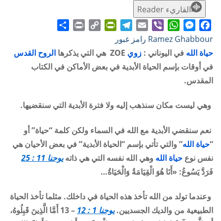
القاريء Reader
Share
Print
PrintFriendly
Copy
Telegram
Email
WhatsApp
Viber
Messenger
Facebook
Ramez Ghabbour رامز غبور
Link
حياة الله
في اليوناني :
زوي
ZOE هي التي يذكرها
الروح القدس
في أوقات بإسم الحياة الأبدية في بعض الأماكن في الكتاب
المقدس.
وهي ليست مكان سنذهب إليه ولا فترة الأبدية التي سنقضيها.
نعم سنقضي الأبدية مع الله في السماء ولكن كلمة “حياة” أو
“
حياة الله
” والتي تأتي بإسم “الحياة الأبدية” في بعض الأحيان هي
نفس نوع
حياة الله
وهي الله نفسه التي هي ذاته
يوحنا 11 : 25
فَرَدَّ يَسُوعُ: «أَنَا هُوَ الْقِيَامَةُ وَالْحَيَاةُ…
وعندما تولد من الله تأخذ هذه الحياة في داخلك. مثلما تأخذ الحياة
الطبيعية من والديك الجسديين.
يوحنا 1 : 12
– 13 أَمَّا الَّذِينَ قَبِلُوهُ،