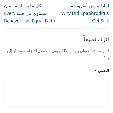
المقالات
Next
Previous
لماذا مرض أبفروديتس
كل مؤمن لديه إيمان
post:
post:
Why Did Epaphroditus
متساوي في قلبه Every
Believer Has Equal Faith
Get Sick
اترك تعليقاً
لن يتم نشر عنوان بريدك الإلكتروني.
الحقول الإلزامية مشار إليها
بـ
*
التعليق
*