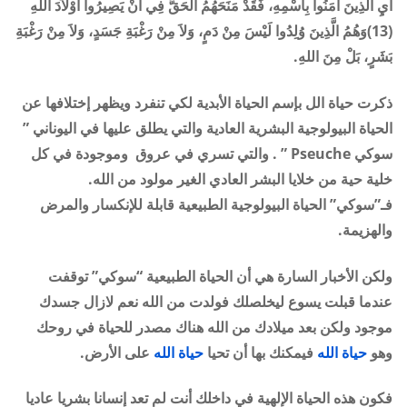
أَيِ الَّذِينَ آمَنُوا بِاسْمِهِ، فَقَدْ مَنَحَهُمُ الْحَقَّ فِي أَنْ يَصِيرُوا أَوْلاَدَ اللهِ
(13)وَهُمُ الَّذِينَ وُلِدُوا لَيْسَ مِنْ دَمٍ، وَلاَ مِنْ رَغْبَةِ جَسَدٍ، وَلاَ مِنْ رَغْبَةِ
بَشَرٍ، بَلْ مِنَ اللهِ.
ذكرت حياة الل بإسم الحياة الأبدية لكي تنفرد ويظهر إختلافها عن
الحياة البيولوجية البشرية العادية والتي يطلق عليها في اليوناني ”
سوكي Pseuche ” . والتي تسري في عروق وموجودة في كل
خلية حية من خلايا البشر العادي الغير مولود من الله.
فـ”سوكي” الحياة البيولوجية الطبيعية قابلة للإنكسار والمرض
والهزيمة.
ولكن الأخبار السارة هي أن الحياة الطبيعية “سوكي” توقفت
عندما قبلت يسوع ليخلصلك فولدت من الله نعم لازال جسدك
موجود ولكن بعد ميلادك من الله هناك مصدر للحياة في روحك
وهو
حياة الله
فيمكنك بها أن تحيا
حياة الله
على الأرض.
فكون هذه الحياة الإلهية في داخلك أنت لم تعد إنسانا بشريا عاديا