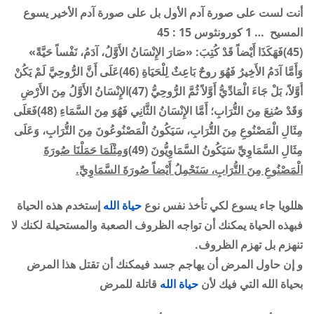
أنت لست على صورة آدم الأول بل على صورة آدم الأخير يسوع
المسيح … 1 كورونثوس 15 : 45
(45)فَهَكَذَا أَيْضاً قَدْ كُتِبَ: «صَارَ الإِنْسَانُ الأَوَّلُ، آدَمُ، نَفْساً حَيَّةً»
وَأَمَّا آدَمُ الأَخِيرُ فَهُوَ روحٌ بَاعِثٌ لِلْحَيَاةِ (46)عَلَى أَنَّ الرُّوحِيَّ لَمْ يَكُنْ
أَوَّلاً، بَلْ جَاءَ الْمَادِّيُّ أَوَّلاً ثُمَّ الرُّوحِيُّ (47)الإِنْسَانُ الأَوَّلُ مِنَ الأَرْضِ
وَقَدْ صُنِعَ مِنَ التُّرَابِ؛ أَمَّا الإِنْسَانُ الثَّانِي فَهُوَ مِنَ السَّمَاءِ (48)فَعَلَى
مِثَالِ الْمَصْنُوعِ مِنَ التُّرَابِ، سَيَكُونُ الْمَصْنُوعُونَ مِنَ التُّرَابِ، وَعَلَى
مِثَالِ السَّمَاوِيِّ سَيَكُونُ السَّمَاوِيُّونَ (49)
وَمِثْلَمَا حَمَلْنَا صُورَةَ
الْمَصْنُوعِ مِنَ التُّرَابِ، سَنَحْمِلُ أَيْضاً صُورَةَ السَّمَاوِيِّ.
هللويا جاء يسوع لكي تأخذ نفس نوع
حياة الله
إستخدم هذه الحياة
فبهذه الحياة يمكنك أن تواجه الظروف الصعبة والمستحيلة لكنك لا
تنهزم بل تهزم الظروف.
و إن حاول المرض أن يهاجم جسد فيمكنك أن تقتل هذا المرض
بحياة الله التي فيك لأن
حياة الله
قاتلة للمرض